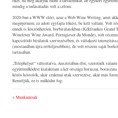
őket, ha meg akarjuk tudni a tartalmukat, de egykori egyetemi
mindig a tudásátadás volt a célom.
2020-ban a WWW elért, azaz a Web Wine Writing, amit akkor
megnyernem, ez adott egyfajta lökést, be kell vallani. Volt r
ennek is köszönhetően, borbírálatokban (Kékfrankos Grand T
Winelover Wine Award, Portugieser du Monde), volt részem
kapcsolódó bírálatok szervezésében, és váltakozó intenzitáss
(mostanában újra erőteljesebben), de volt részem saját borkó
tartásában.
„Telephelyet” változtatva, Ausztriában élve, szeretnék valami
együttműködést kialakítani a két országa borászai, borászata 
közös kóstolók, akár szakmai utak szervezése, akár más form
Reméljük, ez is működni fog.
< Munkatársak