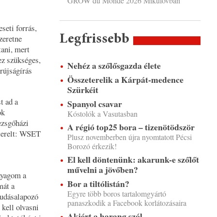
GROW du Monde 2026 Mikulovban
seti forrás,
Legfrissebb
zeretne
tani, mert
ez szükséges,
Nehéz a szőlősgazda élete
rújságírás
Összeterelik a Kárpát-medence
Szürkéit
t ad a
Spanyol csavar
ok
Kóstolók a Vasutasban
ezsgőházi
A régió top25 bora – tizenötödször
 terelt: WSET
Plusz novemberben újra nyomtatott Pécsi
Borozó érkezik!
El kell döntenünk: akarunk-e szőlőt
művelni a jövőben?
nyagom a
Bor a tiltólistán?
mát a
Egyre több boros tartalomgyártó
tudásalapozó
panaszkodik a Facebook korlátozásaira
kell olvasni
Akiért a harang szól