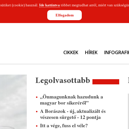
 sütiket (cookie) használ.
Ide kattintva
többet megtudhat arról, miért van szükségün
Elfogadom
CIKKEK
HÍREK
INFOGRAFI
Legolvasottabb
„Önmagunknak hazudunk a
magyar bor sikeréről”
A Borászok - új, aktualizált és
vészesen sürgető - 12 pontja
Itt a vége, fuss el véle?