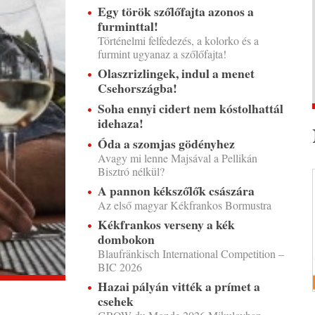
Egy török szőlőfajta azonos a
furminttal!
Történelmi felfedezés, a kolorko és a
furmint ugyanaz a szőlőfajta!
Olaszrizlingek, indul a menet
Csehországba!
Soha ennyi cidert nem kóstolhattál
idehaza!
Óda a szomjas gödényhez
Avagy mi lenne Majsával a Pellikán
Bisztró nélkül?
A pannon kékszőlők császára
Az első magyar Kékfrankos Bormustra
Kékfrankos verseny a kék
dombokon
Blaufränkisch International Competition –
BIC 2026
Hazai pályán vitték a prímet a
csehek