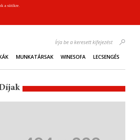
k a sütikre.
Írja be a keresett kifejezést
KÁK
MUNKATÁRSAK
WINESOFA
LECSENGÉS
Díjak