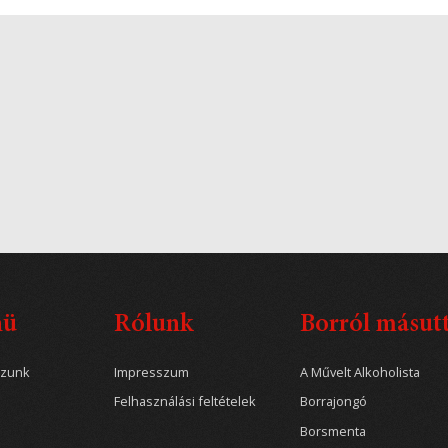
nü
Rólunk
Borról másut
ozunk
Impresszum
A Művelt Alkoholista
Felhasználási feltételek
Borrajongó
Borsmenta