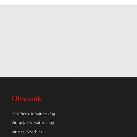
t
Olvassuk
Iće&Piće (Horvátország)
Vinopija (Horvátország)
Vino.rs (Szerbia)