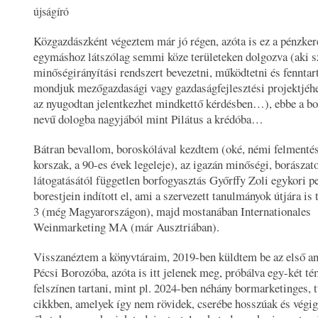
újságíró
Közgazdászként végeztem már jó régen, azóta is ez a pénzkere
egymáshoz látszólag semmi köze területeken dolgozva (aki s
minőségirányítási rendszert bevezetni, működtetni és fenntar
mondjuk mezőgazdasági vagy gazdaságfejlesztési projektjéh
az nyugodtan jelentkezhet mindkettő kérdésben…), ebbe a bo
nevű dologba nagyjából mint Pilátus a krédóba…
Bátran bevallom, boroskólával kezdtem (oké, némi felmentés
korszak, a 90-es évek legeleje), az igazán minőségi, borászat
látogatásától független borfogyasztás Győrffy Zoli egykori p
borestjein indított el, ami a szervezett tanulmányok útjára is
3 (még Magyarországon), majd mostanában Internationales
Weinmarketing MA (már Ausztriában).
Visszanéztem a könyvtáraim, 2019-ben küldtem be az első a
Pécsi Borozóba, azóta is itt jelenek meg, próbálva egy-két té
felszínen tartani, mint pl. 2024-ben néhány bormarketinges, 
cikkben, amelyek így nem rövidek, cserébe hosszúak és végig 