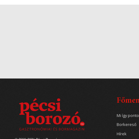
Főme
Mi így pont
Borkereső
Hírek