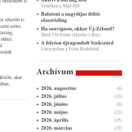
 oktatóként is
Terítéken a Mád Hill
Balatoni a nagydíjas dűlős
 sikerült is
olaszrizling
észem azóta,
Ha sauvignon, akkor Új-Zéland?
asting,
Shed 530 Estate (Hawke’s Bay)
 ehhez
A folyton újragondolt Szekszárd
al
Látogatóban a Pósta Borháznál
stolók
Archívum
között, akár
ában.
2026. augusztus
(4)
2026. július
(13)
2026. június
(9)
2026. május
(12)
2026. április
(15)
2026. március
(12)