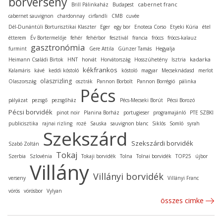
borverseny
cabernet franc
Brill Pálinkaház
Budapest
cabernet sauvignon
chardonnay
cirfandli
CMB
cuvée
Dél-Dunántúli Borturisztikai Klaszter
Eger
egy bor
Enoteca Corso
Etyeki Kúria
étel
étterem
Év Bortermelője
fehér
fehérbor
fesztivál
francia
fröccs
fröccs-kalauz
gasztronómia
furmint
Gere Attila
Günzer Tamás
Hegyalja
kadarka
Heimann Családi Birtok
HNT
horvát
Horvátország
Hosszúhetény
Isztria
kékfrankos
Kalamáris
kávé
keddi kóstoló
kóstoló
magyar
Mecseknádasd
merlot
olaszrizling
Olaszország
osztrák
Pannon Borbolt
Pannon Borrégió
pálinka
Pécs
pályázat
pezsgő
pezsgőház
Pécs-Mecseki Borút
Pécsi Borozó
Pécsi borvidék
pinot noir
Planina Borház
portugieser
programajánló
PTE SZBKI
publicisztika
rajnai rizling
rozé
Sauska
sauvignon blanc
Siklós
Somló
syrah
Szekszárd
Szekszárdi borvidék
Szabó Zoltán
Tokaj
Szerbia
Szlovénia
Tokaji borvidék
Tolna
Tolnai borvidék
TOP25
újbor
Villány
Villányi borvidék
verseny
Villányi Franc
vörös
vörösbor
Vylyan
összes cimke