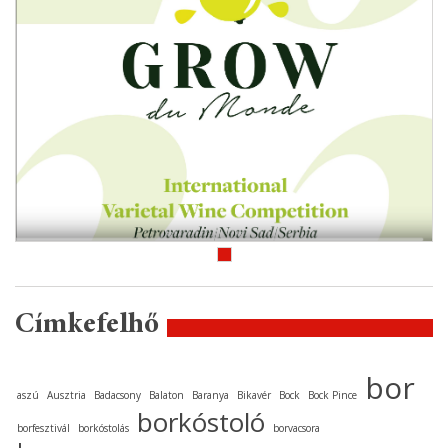
Címkefelhő
bor
aszú
Ausztria
Badacsony
Balaton
Baranya
Bikavér
Bock
Bock Pince
borkóstoló
borfesztivál
borkóstolás
borvacsora