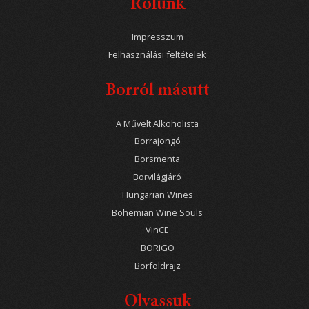
Rólunk
Impresszum
Felhasználási feltételek
Borról másutt
A Művelt Alkoholista
Borrajongó
Borsmenta
Borvilágjáró
Hungarian Wines
Bohemian Wine Souls
VinCE
BORIGO
Borföldrajz
Olvassuk