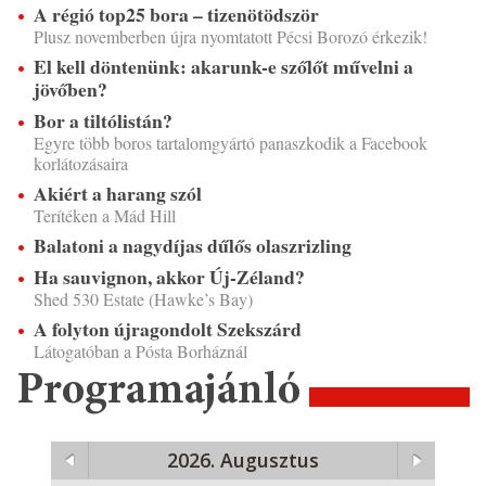
A régió top25 bora – tizenötödször
Plusz novemberben újra nyomtatott Pécsi Borozó érkezik!
El kell döntenünk: akarunk-e szőlőt művelni a
jövőben?
Bor a tiltólistán?
Egyre több boros tartalomgyártó panaszkodik a Facebook
korlátozásaira
Akiért a harang szól
Terítéken a Mád Hill
Balatoni a nagydíjas dűlős olaszrizling
Ha sauvignon, akkor Új-Zéland?
Shed 530 Estate (Hawke’s Bay)
A folyton újragondolt Szekszárd
Látogatóban a Pósta Borháznál
Programajánló
2026. Augusztus