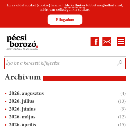
Ez az oldal sütiket (cookie) használ.
Ide kattintva
többet megtudhat arról,
miért van szükségünk a sütikre.
Elfogadom
Facebook
Kapcsolat
CIKKEK
HÍREK
INFOGRAFIKÁK
MUNKATÁRSAK
WINESOFA
LE
Írja be a keresett kifejezést
Archívum
2026. augusztus
(4)
2026. július
(13)
2026. június
(9)
2026. május
(12)
2026. április
(15)