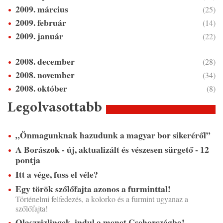
2009. március
(25)
2009. február
(14)
2009. január
(22)
2008. december
(28)
2008. november
(34)
2008. október
(8)
Legolvasottabb
„Önmagunknak hazudunk a magyar bor sikeréről”
A Borászok - új, aktualizált és vészesen sürgető - 12
pontja
Itt a vége, fuss el véle?
Egy török szőlőfajta azonos a furminttal!
Történelmi felfedezés, a kolorko és a furmint ugyanaz a
szőlőfajta!
Olaszrizlingek, indul a menet Csehországba!