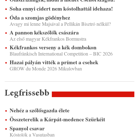
Soha ennyi cidert nem kóstolhattál idehaza!
Óda a szomjas gödényhez
Avagy mi lenne Majsával a Pellikán Bisztró nélkül?
A pannon kékszőlők császára
Az első magyar Kékfrankos Bormustra
Kékfrankos verseny a kék dombokon
Blaufränkisch International Competition – BIC 2026
Hazai pályán vitték a prímet a csehek
GROW du Monde 2026 Mikulovban
Legfrissebb
Nehéz a szőlősgazda élete
Összeterelik a Kárpát-medence Szürkéit
Spanyol csavar
Kóstolók a Vasutasban