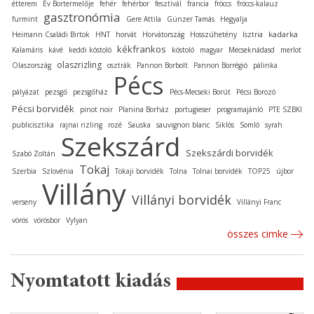
étterem
Év Bortermelője
fehér
fehérbor
fesztivál
francia
fröccs
fröccs-kalauz
gasztronómia
furmint
Gere Attila
Günzer Tamás
Hegyalja
kadarka
Heimann Családi Birtok
HNT
horvát
Horvátország
Hosszúhetény
Isztria
kékfrankos
Kalamáris
kávé
keddi kóstoló
kóstoló
magyar
Mecseknádasd
merlot
olaszrizling
Olaszország
osztrák
Pannon Borbolt
Pannon Borrégió
pálinka
Pécs
pályázat
pezsgő
pezsgőház
Pécs-Mecseki Borút
Pécsi Borozó
Pécsi borvidék
pinot noir
Planina Borház
portugieser
programajánló
PTE SZBKI
publicisztika
rajnai rizling
rozé
Sauska
sauvignon blanc
Siklós
Somló
syrah
Szekszárd
Szekszárdi borvidék
Szabó Zoltán
Tokaj
Szerbia
Szlovénia
Tokaji borvidék
Tolna
Tolnai borvidék
TOP25
újbor
Villány
Villányi borvidék
verseny
Villányi Franc
vörös
vörösbor
Vylyan
összes cimke
Nyomtatott kiadás