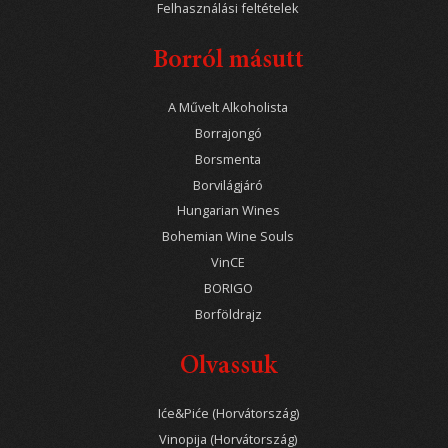
Felhasználási feltételek
Borról másutt
A Művelt Alkoholista
Borrajongó
Borsmenta
Borvilágjáró
Hungarian Wines
Bohemian Wine Souls
VinCE
BORIGO
Borföldrajz
Olvassuk
Iće&Piće (Horvátország)
Vinopija (Horvátország)