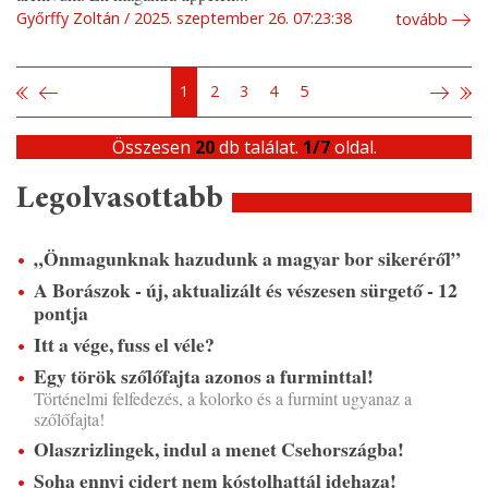
Győrffy Zoltán
2025. szeptember 26. 07:23:38
tovább
1
2
3
4
5
Összesen
20
db találat.
1/7
oldal.
Legolvasottabb
„Önmagunknak hazudunk a magyar bor sikeréről”
A Borászok - új, aktualizált és vészesen sürgető - 12
pontja
Itt a vége, fuss el véle?
Egy török szőlőfajta azonos a furminttal!
Történelmi felfedezés, a kolorko és a furmint ugyanaz a
szőlőfajta!
Olaszrizlingek, indul a menet Csehországba!
Soha ennyi cidert nem kóstolhattál idehaza!