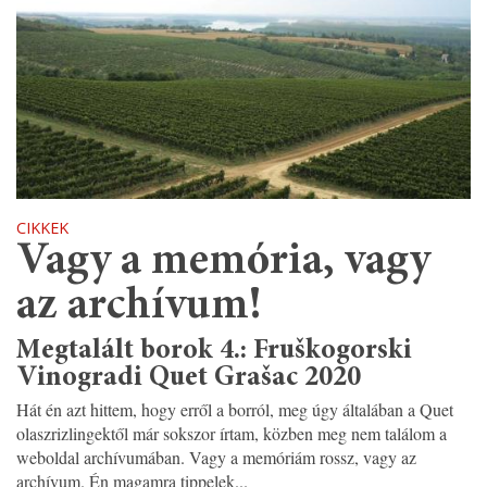
CIKKEK
Vagy a memória, vagy
az archívum!
Megtalált borok 4.: Fruškogorski
Vinogradi Quet Grašac 2020
Hát én azt hittem, hogy erről a borról, meg úgy általában a Quet
olaszrizlingektől már sokszor írtam, közben meg nem találom a
weboldal archívumában. Vagy a memóriám rossz, vagy az
archívum. Én magamra tippelek...