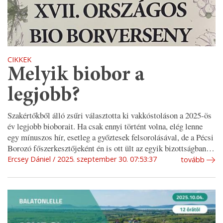
CIKKEK
Melyik biobor a
legjobb?
Szakértőkből álló zsűri választotta ki vakkóstoláson a 2025-ös
év legjobb bioborait. Ha csak ennyi történt volna, elég lenne
egy mínuszos hír, esetleg a győztesek felsorolásával, de a Pécsi
Borozó főszerkesztőjeként én is ott ült az egyik bizottságban…
Ercsey Dániel
2025. szeptember 30. 07:53:37
tovább