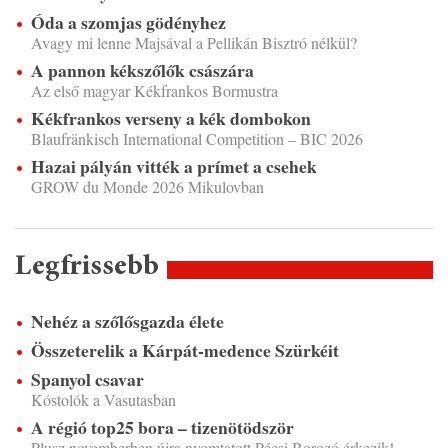
Óda a szomjas gödényhez
Avagy mi lenne Majsával a Pellikán Bisztró nélkül?
A pannon kékszőlők császára
Az első magyar Kékfrankos Bormustra
Kékfrankos verseny a kék dombokon
Blaufränkisch International Competition – BIC 2026
Hazai pályán vitték a prímet a csehek
GROW du Monde 2026 Mikulovban
Legfrissebb
Nehéz a szőlősgazda élete
Összeterelik a Kárpát-medence Szürkéit
Spanyol csavar
Kóstolók a Vasutasban
A régió top25 bora – tizenötödször
Plusz novemberben újra nyomtatott Pécsi Borozó érkezik!