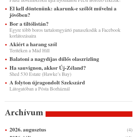
El kell döntenünk: akarunk-e szőlőt művelni a
jövőben?
Bor a tiltólistán?
Egyre több boros tartalomgyártó panaszkodik a Facebook
korlátozásaira
Akiért a harang szól
Terítéken a Mád Hill
Balatoni a nagydíjas dűlős olaszrizling
Ha sauvignon, akkor Új-Zéland?
Shed 530 Estate (Hawke’s Bay)
A folyton újragondolt Szekszárd
Látogatóban a Pósta Borháznál
Archívum
2026. augusztus
(4)