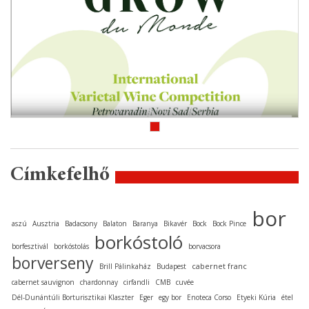
Címkefelhő
bor
aszú
Ausztria
Badacsony
Balaton
Baranya
Bikavér
Bock
Bock Pince
borkóstoló
borfesztivál
borkóstolás
borvacsora
borverseny
cabernet franc
Brill Pálinkaház
Budapest
cabernet sauvignon
chardonnay
cirfandli
CMB
cuvée
Dél-Dunántúli Borturisztikai Klaszter
Eger
egy bor
Enoteca Corso
Etyeki Kúria
étel