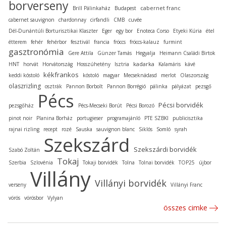
borverseny
cabernet franc
Brill Pálinkaház
Budapest
cabernet sauvignon
chardonnay
cirfandli
CMB
cuvée
Dél-Dunántúli Borturisztikai Klaszter
Eger
egy bor
Enoteca Corso
Etyeki Kúria
étel
étterem
fehér
fehérbor
fesztivál
francia
fröccs
fröccs-kalauz
furmint
gasztronómia
Gere Attila
Günzer Tamás
Hegyalja
Heimann Családi Birtok
kadarka
HNT
horvát
Horvátország
Hosszúhetény
Isztria
Kalamáris
kávé
kékfrankos
keddi kóstoló
kóstoló
magyar
Mecseknádasd
merlot
Olaszország
olaszrizling
osztrák
Pannon Borbolt
Pannon Borrégió
pálinka
pályázat
pezsgő
Pécs
Pécsi borvidék
pezsgőház
Pécs-Mecseki Borút
Pécsi Borozó
pinot noir
Planina Borház
portugieser
programajánló
PTE SZBKI
publicisztika
rajnai rizling
recept
rozé
Sauska
sauvignon blanc
Siklós
Somló
syrah
Szekszárd
Szekszárdi borvidék
Szabó Zoltán
Tokaj
Szerbia
Szlovénia
Tokaji borvidék
Tolna
Tolnai borvidék
TOP25
újbor
Villány
Villányi borvidék
verseny
Villányi Franc
vörös
vörösbor
Vylyan
összes cimke