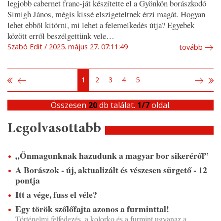
legjobb cabernet franc-ját készítette el a Gyönkön borászkodó
Simigh János, mégis kissé elszigeteltnek érzi magát. Hogyan
lehet ebből kitörni, mi lehet a felemelkedés útja? Egyebek
között erről beszélgettünk vele…
Szabó Edit
2025. május 27. 07:11:49
tovább
1
2
3
4
5
Összesen
20
db találat.
1/7
oldal.
Legolvasottabb
„Önmagunknak hazudunk a magyar bor sikeréről”
A Borászok - új, aktualizált és vészesen sürgető - 12
pontja
Itt a vége, fuss el véle?
Egy török szőlőfajta azonos a furminttal!
Történelmi felfedezés, a kolorko és a furmint ugyanaz a