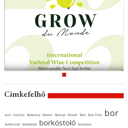
Címkefelhő
bor
aszú
Ausztria
Badacsony
Balaton
Baranya
Bikavér
Bock
Bock Pince
borkóstoló
borfesztivál
borkóstolás
borvacsora