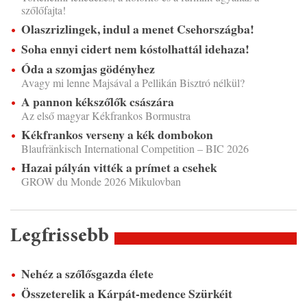
szőlőfajta!
Olaszrizlingek, indul a menet Csehországba!
Soha ennyi cidert nem kóstolhattál idehaza!
Óda a szomjas gödényhez
Avagy mi lenne Majsával a Pellikán Bisztró nélkül?
A pannon kékszőlők császára
Az első magyar Kékfrankos Bormustra
Kékfrankos verseny a kék dombokon
Blaufränkisch International Competition – BIC 2026
Hazai pályán vitték a prímet a csehek
GROW du Monde 2026 Mikulovban
Legfrissebb
Nehéz a szőlősgazda élete
Összeterelik a Kárpát-medence Szürkéit