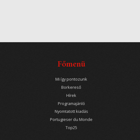
Főmenü
Mi így pontozunk
Borkereső
Hírek
Programajánló
Nyomtatott kiadás
Portugieser du Monde
Top25