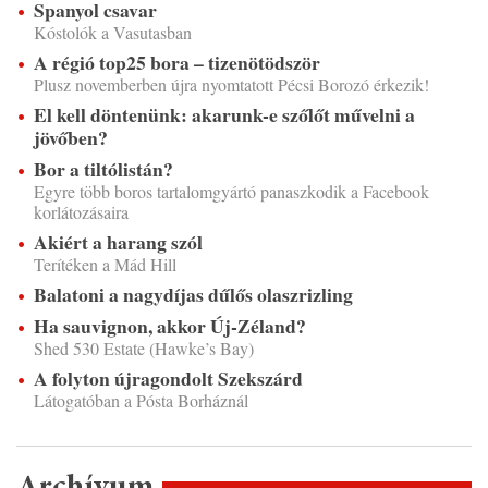
Spanyol csavar
Kóstolók a Vasutasban
A régió top25 bora – tizenötödször
Plusz novemberben újra nyomtatott Pécsi Borozó érkezik!
El kell döntenünk: akarunk-e szőlőt művelni a
jövőben?
Bor a tiltólistán?
Egyre több boros tartalomgyártó panaszkodik a Facebook
korlátozásaira
Akiért a harang szól
Terítéken a Mád Hill
Balatoni a nagydíjas dűlős olaszrizling
Ha sauvignon, akkor Új-Zéland?
Shed 530 Estate (Hawke’s Bay)
A folyton újragondolt Szekszárd
Látogatóban a Pósta Borháznál