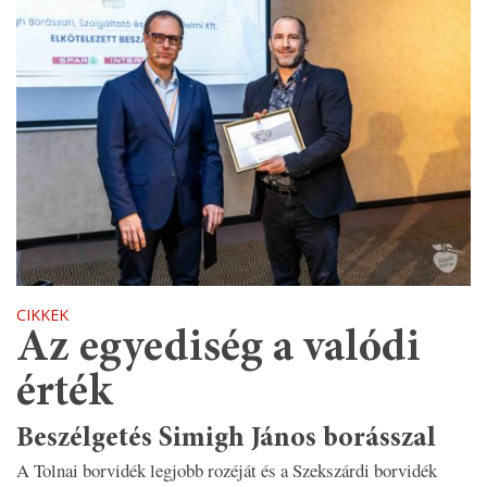
CIKKEK
Az egyediség a valódi
érték
Beszélgetés Simigh János borásszal
A Tolnai borvidék legjobb rozéját és a Szekszárdi borvidék