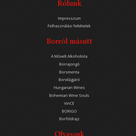
Rólunk
Impresszum
Felhasználási feltételek
Borról másutt
A Művelt Alkoholista
Borrajongó
Borsmenta
Borvilágjáró
Hungarian Wines
Bohemian Wine Souls
VinCE
BORIGO
Borföldrajz
Olvassuk