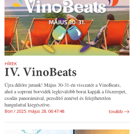
HÍREK
IV. VinoBeats
Újra dűlőre jutunk! Május 30-31-én visszatér a VinoBeats,
ahol a soproni borvidék legkiválóbb borai kapják a főszerepet,
csodás panorámával, pezsdítő zenével és felejthetetlen
hangulattal kiegészítve.
Bori
2025. május 28. 06:47:48
tovább