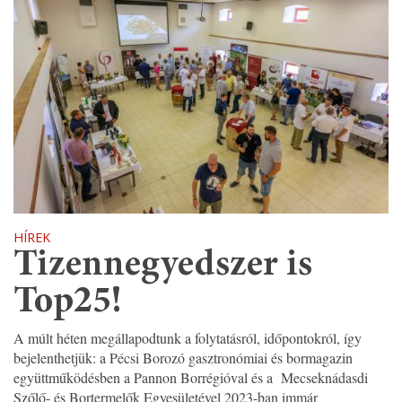
HÍREK
Tizennegyedszer is
Top25!
A múlt héten megállapodtunk a folytatásról, időpontokról, így
bejelenthetjük: a Pécsi Borozó gasztronómiai és bormagazin
együttműködésben a Pannon Borrégióval és a Mecseknádasdi
Szőlő- és Bortermelők Egyesületével 2023-ban immár