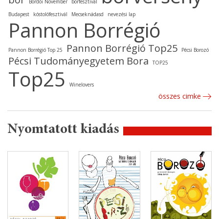
Bordói November
borfesztivál
Budapest
kóstolófesztivál
Mecseknádasd
nevezési lap
Pannon Borrégió
Pannon Borrégió Top25
Pannon Borrégió Top 25
Pécsi Borozó
Pécsi Tudományegyetem Bora
TOP25
Top25
Winelovers
összes cimke
Nyomtatott kiadás