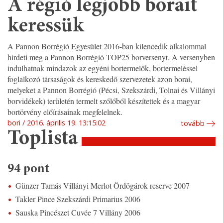
A régió legjobb borait
keressük
A Pannon Borrégió Egyesület 2016-ban kilencedik alkalommal
hirdeti meg a Pannon Borrégió TOP25 borversenyt. A versenyben
indulhatnak mindazok az egyéni bortermelők, bortermeléssel
foglalkozó társaságok és kereskedő szervezetek azon borai,
melyeket a Pannon Borrégió (Pécsi, Szekszárdi, Tolnai és Villányi
borvidékek) területén termelt szőlőből készítettek és a magyar
bortörvény előírásainak megfelelnek.
bori
2016. április 19. 13:15:02
tovább
Toplista
94 pont
Günzer Tamás Villányi Merlot Ördögárok reserve 2007
Takler Pince Szekszárdi Primarius 2006
Sauska Pincészet Cuvée 7 Villány 2006