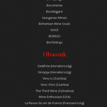
Borsmenta
Borvilágjáró
Hungarian Wines
Bohemian Wine Souls
VinCE
BORIGO
Borföldrajz
Olvassuk
Iće&Piće (Horvátország)
Vinopija (Horvátország)
Vino.rs (Szerbia)
Vino i Fino (Szerbia)
The Third Wine (Szlovénia)
Wine Enthusiast (USA)
La Revue du vin de France (Franciaország)