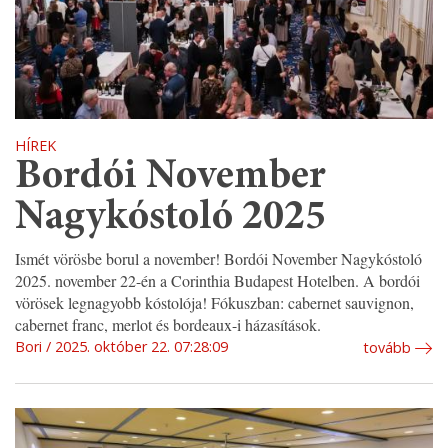
HÍREK
Bordói November
Nagykóstoló 2025
Ismét vörösbe borul a november! Bordói November Nagykóstoló
2025. november 22-én a Corinthia Budapest Hotelben. A bordói
vörösek legnagyobb kóstolója! Fókuszban: cabernet sauvignon,
cabernet franc, merlot és bordeaux-i házasítások.
Bori
2025. október 22. 07:28:09
tovább