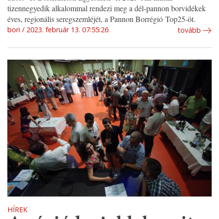
tizennegyedik alkalommal rendezi meg a dél-pannon borvidékek
éves, regionális seregszemléjét, a Pannon Borrégió Top25-öt.
bori
2023. február 13. 07:55:26
tovább
HÍREK