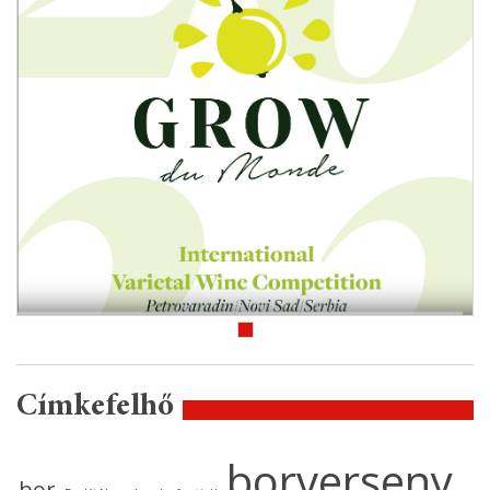
Címkefelhő
borverseny
bor