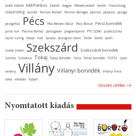
kékfrankos
keddi kóstoló
kóstoló
magyar
Mecseknádasd
merlot
Olaszország
olaszrizling
osztrák
Pannon Borbolt
Pannon Borrégió
pálinka
pályázat
pezsgő
Pécs
Pécsi borvidék
pezsgőház
Pécs-Mecseki Borút
Pécsi Borozó
pinot noir
Planina Borház
portugieser
programajánló
PTE SZBKI
publicisztika
rajnai rizling
recept
rozé
Sauska
sauvignon blanc
Siklós
Somló
syrah
Szekszárd
Szekszárdi borvidék
Szabó Zoltán
Tokaj
Szerbia
Szlovénia
Tokaji borvidék
Tolna
Tolnai borvidék
TOP25
újbor
Villány
Villányi borvidék
verseny
Villányi Franc
vörös
vörösbor
Vylyan
összes cimke
Nyomtatott kiadás