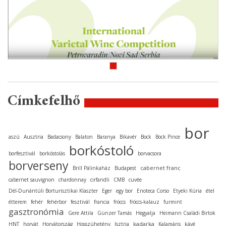
Címkefelhő
bor
aszú
Ausztria
Badacsony
Balaton
Baranya
Bikavér
Bock
Bock Pince
borkóstoló
borfesztivál
borkóstolás
borvacsora
borverseny
cabernet franc
Brill Pálinkaház
Budapest
cabernet sauvignon
chardonnay
cirfandli
CMB
cuvée
Dél-Dunántúli Borturisztikai Klaszter
Eger
egy bor
Enoteca Corso
Etyeki Kúria
étel
étterem
fehér
fehérbor
fesztivál
francia
fröccs
fröccs-kalauz
furmint
gasztronómia
Gere Attila
Günzer Tamás
Hegyalja
Heimann Családi Birtok
kadarka
HNT
horvát
Horvátország
Hosszúhetény
Isztria
Kalamáris
kávé