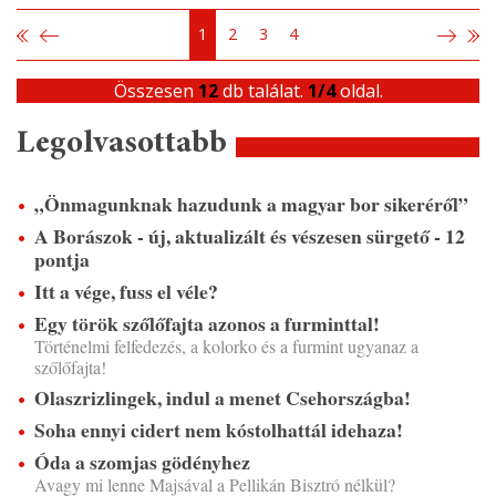
1
2
3
4
Összesen
12
db találat.
1/4
oldal.
Legolvasottabb
„Önmagunknak hazudunk a magyar bor sikeréről”
A Borászok - új, aktualizált és vészesen sürgető - 12
pontja
Itt a vége, fuss el véle?
Egy török szőlőfajta azonos a furminttal!
Történelmi felfedezés, a kolorko és a furmint ugyanaz a
szőlőfajta!
Olaszrizlingek, indul a menet Csehországba!
Soha ennyi cidert nem kóstolhattál idehaza!
Óda a szomjas gödényhez
Avagy mi lenne Majsával a Pellikán Bisztró nélkül?