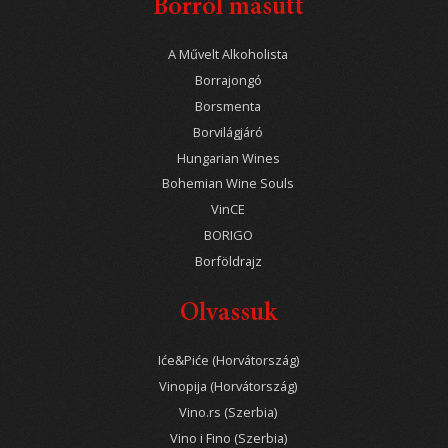
Borról másutt
A Művelt Alkoholista
Borrajongó
Borsmenta
Borvilágjáró
Hungarian Wines
Bohemian Wine Souls
VinCE
BORIGO
Borföldrajz
Olvassuk
Iće&Piće (Horvátország)
Vinopija (Horvátország)
Vino.rs (Szerbia)
Vino i Fino (Szerbia)