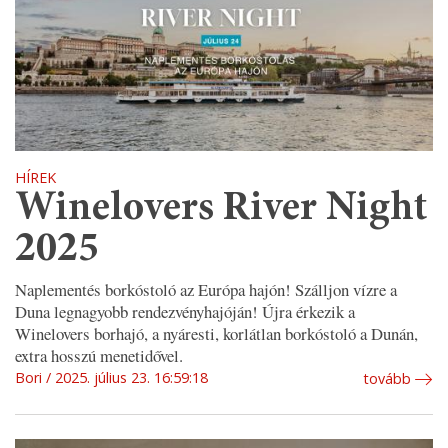
HÍREK
Winelovers River Night
2025
Naplementés borkóstoló az Európa hajón! Szálljon vízre a
Duna legnagyobb rendezvényhajóján! Újra érkezik a
Winelovers borhajó, a nyáresti, korlátlan borkóstoló a Dunán,
extra hosszú menetidővel.
Bori
2025. július 23. 16:59:18
tovább