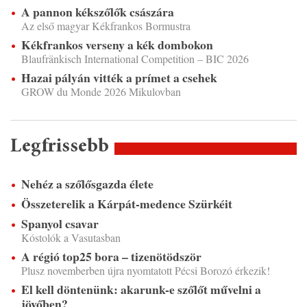
A pannon kékszőlők császára
Az első magyar Kékfrankos Bormustra
Kékfrankos verseny a kék dombokon
Blaufränkisch International Competition – BIC 2026
Hazai pályán vitték a prímet a csehek
GROW du Monde 2026 Mikulovban
Legfrissebb
Nehéz a szőlősgazda élete
Összeterelik a Kárpát-medence Szürkéit
Spanyol csavar
Kóstolók a Vasutasban
A régió top25 bora – tizenötödször
Plusz novemberben újra nyomtatott Pécsi Borozó érkezik!
El kell döntenünk: akarunk-e szőlőt művelni a
jövőben?