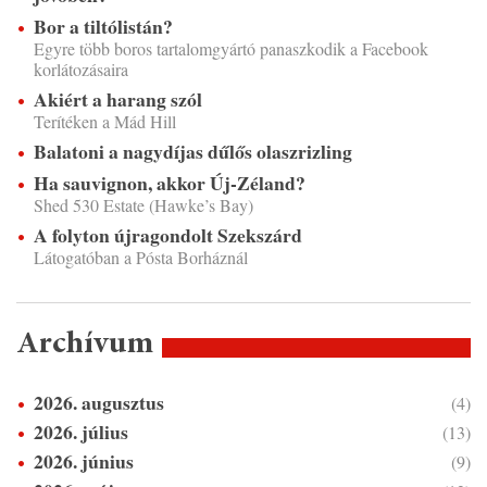
Bor a tiltólistán?
Egyre több boros tartalomgyártó panaszkodik a Facebook
korlátozásaira
Akiért a harang szól
Terítéken a Mád Hill
Balatoni a nagydíjas dűlős olaszrizling
Ha sauvignon, akkor Új-Zéland?
Shed 530 Estate (Hawke’s Bay)
A folyton újragondolt Szekszárd
Látogatóban a Pósta Borháznál
Archívum
2026. augusztus
(4)
2026. július
(13)
2026. június
(9)