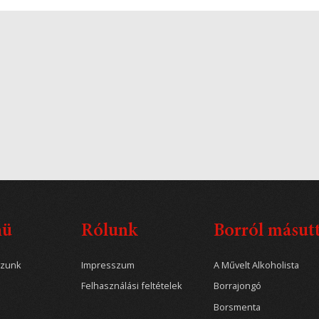
nü
Rólunk
Borról másut
ozunk
Impresszum
A Művelt Alkoholista
Felhasználási feltételek
Borrajongó
Borsmenta