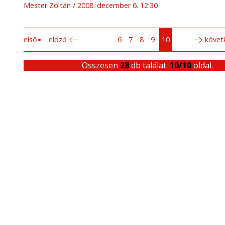
Mester Zoltán
2008. december 6. 12:30
első
előző
6
7
8
9
10
követ
Összesen
28
db találat.
10/10
oldal.