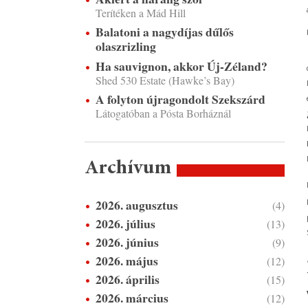
Terítéken a Mád Hill
Balatoni a nagydíjas dűlős
olaszrizling
Ha sauvignon, akkor Új-Zéland?
Shed 530 Estate (Hawke’s Bay)
A folyton újragondolt Szekszárd
Látogatóban a Pósta Borháznál
Archívum
2026. augusztus
(4)
2026. július
(13)
2026. június
(9)
2026. május
(12)
2026. április
(15)
2026. március
(12)