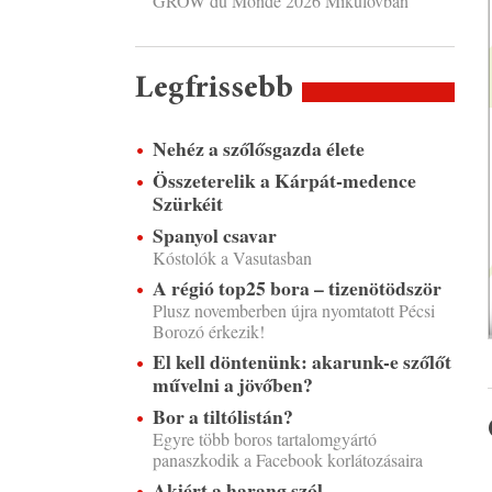
GROW du Monde 2026 Mikulovban
Legfrissebb
Nehéz a szőlősgazda élete
Összeterelik a Kárpát-medence
Szürkéit
Spanyol csavar
Kóstolók a Vasutasban
A régió top25 bora – tizenötödször
Plusz novemberben újra nyomtatott Pécsi
Borozó érkezik!
El kell döntenünk: akarunk-e szőlőt
művelni a jövőben?
Bor a tiltólistán?
Egyre több boros tartalomgyártó
panaszkodik a Facebook korlátozásaira
Akiért a harang szól