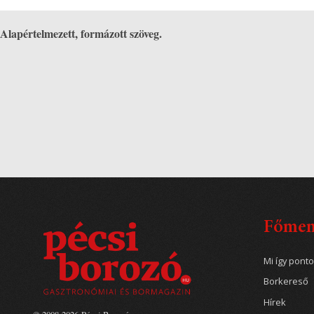
Alapértelmezett, formázott szöveg.
Főme
Mi így pont
Borkereső
Hírek