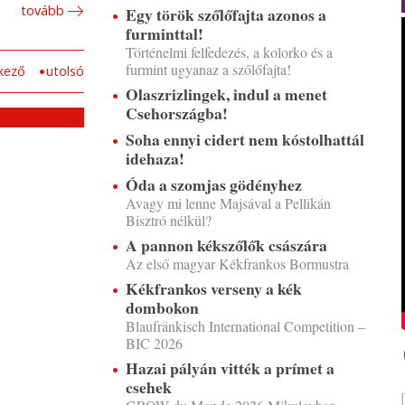
tovább
Egy török szőlőfajta azonos a
furminttal!
Történelmi felfedezés, a kolorko és a
furmint ugyanaz a szőlőfajta!
kező
utolsó
Olaszrizlingek, indul a menet
Csehországba!
Soha ennyi cidert nem kóstolhattál
idehaza!
Óda a szomjas gödényhez
Avagy mi lenne Majsával a Pellikán
Bisztró nélkül?
A pannon kékszőlők császára
Az első magyar Kékfrankos Bormustra
Kékfrankos verseny a kék
dombokon
Blaufränkisch International Competition –
BIC 2026
Hazai pályán vitték a prímet a
csehek