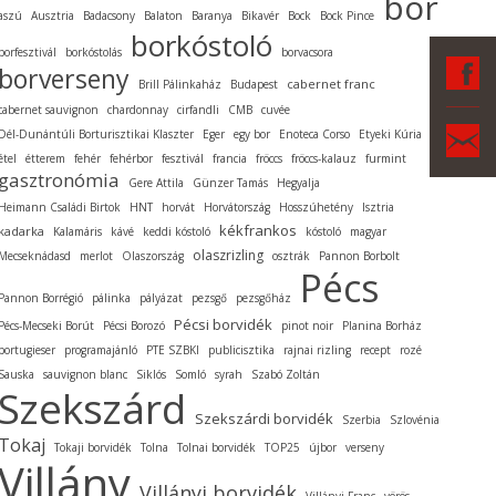
bor
aszú
Ausztria
Badacsony
Balaton
Baranya
Bikavér
Bock
Bock Pince
borkóstoló
borfesztivál
borkóstolás
borvacsora
F
borverseny
cabernet franc
Brill Pálinkaház
Budapest
cabernet sauvignon
chardonnay
cirfandli
CMB
cuvée
Ka
Dél-Dunántúli Borturisztikai Klaszter
Eger
egy bor
Enoteca Corso
Etyeki Kúria
étel
étterem
fehér
fehérbor
fesztivál
francia
fröccs
fröccs-kalauz
furmint
gasztronómia
Gere Attila
Günzer Tamás
Hegyalja
Heimann Családi Birtok
HNT
horvát
Horvátország
Hosszúhetény
Isztria
kékfrankos
kadarka
Kalamáris
kávé
keddi kóstoló
kóstoló
magyar
olaszrizling
Mecseknádasd
merlot
Olaszország
osztrák
Pannon Borbolt
Pécs
Pannon Borrégió
pálinka
pályázat
pezsgő
pezsgőház
Pécsi borvidék
Pécs-Mecseki Borút
Pécsi Borozó
pinot noir
Planina Borház
portugieser
programajánló
PTE SZBKI
publicisztika
rajnai rizling
recept
rozé
Sauska
sauvignon blanc
Siklós
Somló
syrah
Szabó Zoltán
Szekszárd
Szekszárdi borvidék
Szerbia
Szlovénia
Tokaj
Tokaji borvidék
Tolna
Tolnai borvidék
TOP25
újbor
verseny
Villány
Villányi borvidék