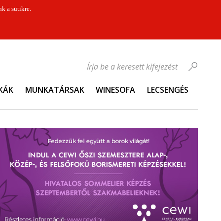
k a sütikre.
Írja be a keresett kifejezést
KÁK
MUNKATÁRSAK
WINESOFA
LECSENGÉS