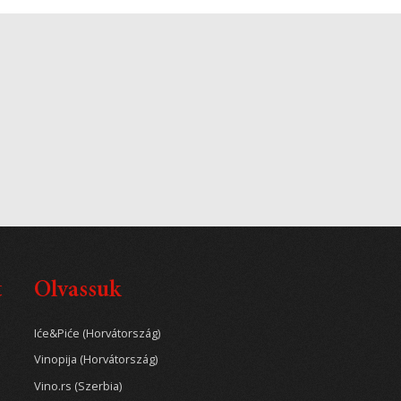
t
Olvassuk
Iće&Piće (Horvátország)
Vinopija (Horvátország)
Vino.rs (Szerbia)