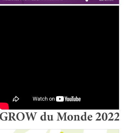
GROW du Monde 2022