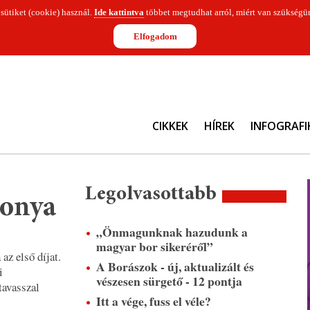
 sütiket (cookie) használ.
Ide kattintva
többet megtudhat arról, miért van szükségün
Elfogadom
CIKKEK
HÍREK
INFOGRAFI
Legolvasottabb
konya
„Önmagunknak hazudunk a
magyar bor sikeréről”
az első díjat.
A Borászok - új, aktualizált és
i
vészesen sürgető - 12 pontja
tavasszal
Itt a vége, fuss el véle?