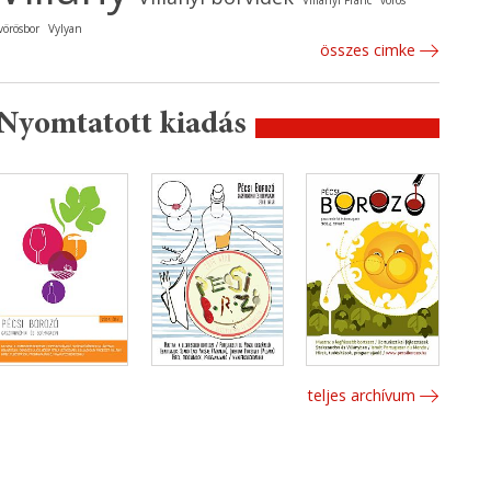
Villányi Franc
vörös
vörösbor
Vylyan
összes cimke
Nyomtatott kiadás
teljes archívum