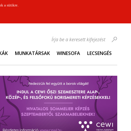
k a sütikre.
Írja be a keresett kifejezést
KÁK
MUNKATÁRSAK
WINESOFA
LECSENGÉS