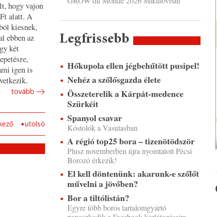
GROW du Monde 2026 Mikulovban
lt, hogy vajon
Ft alatt. A
ból kiesnek,
al ebben az
Legfrissebb
gy két
epetésre,
Hőkupola ellen jégbehűtött pusipel!
ami igen is
Nehéz a szőlősgazda élete
vetkezik.
tovább
Összeterelik a Kárpát-medence
Szürkéit
Spanyol csavar
kező
utolsó
Kóstolók a Vasutasban
A régió top25 bora – tizenötödször
Plusz novemberben újra nyomtatott Pécsi
Borozó érkezik!
El kell döntenünk: akarunk-e szőlőt
művelni a jövőben?
Bor a tiltólistán?
Egyre több boros tartalomgyártó
panaszkodik a Facebook korlátozásaira