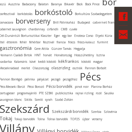
bor
aszú
Ausztria
Badacsony
Balaton
Baranya
Bikavér
Bock
Bock Pince
borkóstoló
F
borfesztivál
borkóstolás
Borkultúra Szabadegyetem
borverseny
cabernet franc
borvacsora
Brill Pálinkaház
Budapest
cabernet sauvignon
chardonnay
cirfandli
CMB
cuvée
Ka
Dél-Dunántúli Borturisztikai Klaszter
Eger
egy bor
Enoteca Corso
Etyeki Kúria
étel
étterem
fehér
fehérbor
fesztivál
francia
fröccs
fröccs-kalauz
furmint
gasztronómia
Gere Attila
Günzer Tamás
Hegyalja
Heimann Családi Birtok
HNT
horvát
Horvátország
Hosszúhetény
Isztria
kékfrankos
kadarka
Kalamáris
kávé
keddi kóstoló
kóstoló
magyar
olaszrizling
Mecseknádasd
merlot
Olaszország
osztrák
Pannon Borbolt
Pécs
Pannon Borrégió
pálinka
pályázat
pezsgő
pezsgőház
Pécsi borvidék
Pécs-Mecseki Borút
Pécsi Borozó
pinot noir
Planina Borház
portugieser
programajánló
PTE SZBKI
publicisztika
rajnai rizling
rozé
Sauska
sauvignon blanc
Siklós
Somló
syrah
Szabó Zoltán
Szekszárd
Szekszárdi borvidék
Szerbia
Szlovénia
Tokaj
Tokaji borvidék
Tolna
Tolnai borvidék
TOP25
újbor
verseny
Villány
Villányi borvidék