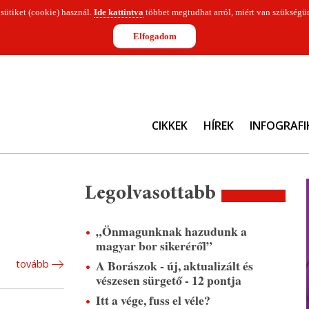
 sütiket (cookie) használ.
Ide kattintva
többet megtudhat arról, miért van szükségün
Elfogadom
CIKKEK
HÍREK
INFOGRAFI
Legolvasottabb
„Önmagunknak hazudunk a
magyar bor sikeréről”
A Borászok - új, aktualizált és
tovább
vészesen sürgető - 12 pontja
Itt a vége, fuss el véle?