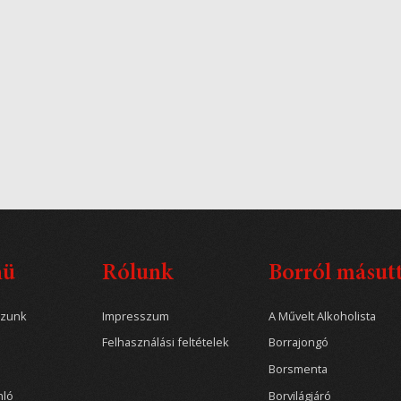
nü
Rólunk
Borról másut
ozunk
Impresszum
A Művelt Alkoholista
Felhasználási feltételek
Borrajongó
Borsmenta
nló
Borvilágjáró