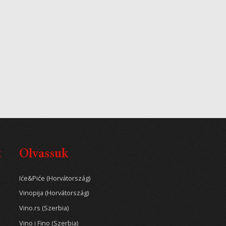
t
Olvassuk
Iće&Piće (Horvátország)
Vinopija (Horvátország)
Vino.rs (Szerbia)
Vino i Fino (Szerbia)