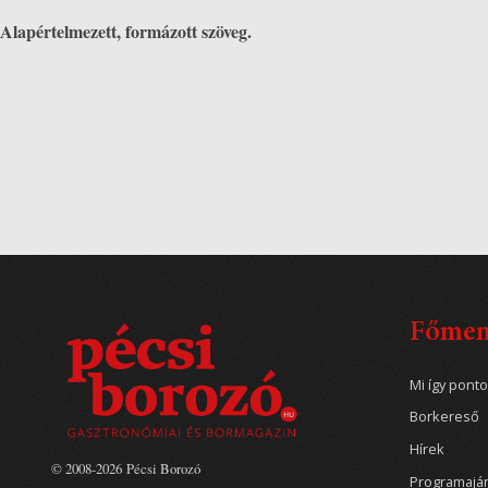
Alapértelmezett, formázott szöveg.
Főme
Mi így pont
Borkereső
Hírek
© 2008-2026 Pécsi Borozó
Programajá