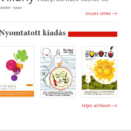
Villányi Franc
vörös
vörösbor
Vylyan
összes cimke
Nyomtatott kiadás
teljes archívum