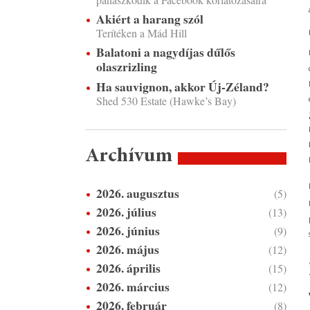
Akiért a harang szól
Terítéken a Mád Hill
Balatoni a nagydíjas dűlős
olaszrizling
Ha sauvignon, akkor Új-Zéland?
Shed 530 Estate (Hawke’s Bay)
Archívum
2026. augusztus
(5)
2026. július
(13)
2026. június
(9)
2026. május
(12)
2026. április
(15)
2026. március
(12)
2026. február
(8)