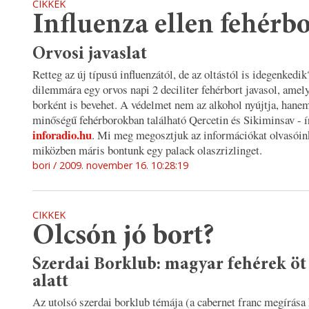
CIKKEK
Influenza ellen fehérb
Orvosi javaslat
Retteg az új típusú influenzától, de az oltástól is idegenkedik
dilemmára egy orvos napi 2 deciliter fehérbort javasol, amely
borként is bevehet. A védelmet nem az alkohol nyújtja, hanem
minőségű fehérborokban található Qercetin és Sikiminsav - í
inforadio.hu
. Mi meg megosztjuk az információkat olvasóin
miközben máris bontunk egy palack olaszrizlinget.
bori
2009. november 16. 10:28:19
CIKKEK
Olcsón jó bort?
Szerdai Borklub: magyar fehérek öt
alatt
Az utolsó szerdai borklub témája
(a cabernet franc megírása