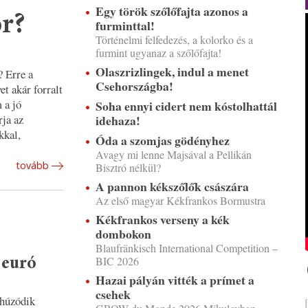
Egy török szőlőfajta azonos a
or?
furminttal!
Történelmi felfedezés, a kolorko és a
furmint ugyanaz a szőlőfajta!
Olaszrizlingek, indul a menet
? Erre a
Csehországba!
et akár forralt
 a jó
Soha ennyi cidert nem kóstolhattál
rja az
idehaza!
kkal,
Óda a szomjas gödényhez
Avagy mi lenne Majsával a Pellikán
tovább
Bisztró nélkül?
A pannon kékszőlők császára
Az első magyar Kékfrankos Bormustra
Kékfrankos verseny a kék
dombokon
Blaufränkisch International Competition –
BIC 2026
 euró
Hazai pályán vitték a prímet a
csehek
 húzódik