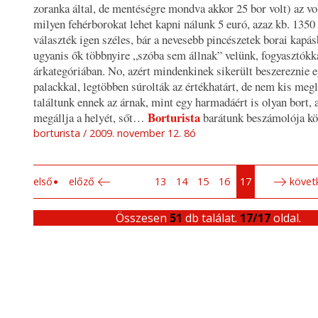
zoranka által, de mentéségre mondva akkor 25 bor volt)
az vo
milyen fehérborokat lehet kapni nálunk 5 euró, azaz kb. 1350 
választék igen széles, bár a nevesebb pincészetek borai kapás
ugyanis ők többnyire „szóba sem állnak” velünk, fogyasztókk
árkategóriában. No, azért mindenkinek sikerült beszereznie e
palackkal, legtöbben súrolták az értékhatárt, de nem kis megl
találtunk ennek az árnak, mint egy harmadáért is olyan bort, 
Borturista
megállja a helyét, sőt…
barátunk beszámolója kö
borturista
2009. november 12. 8ó
első
előző
13
14
15
16
17
követ
Összesen
51
db találat.
17/17
oldal.