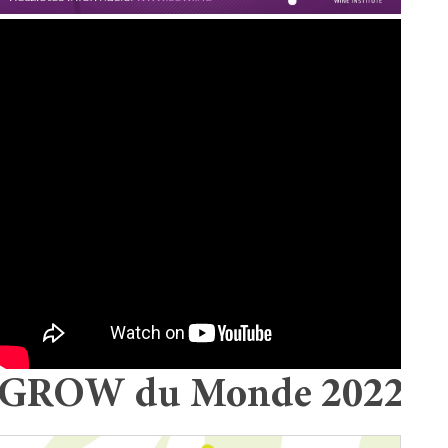
GROW du Monde 2022