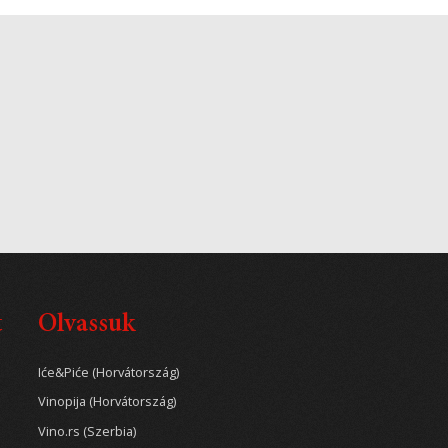
t
Olvassuk
Iće&Piće (Horvátország)
Vinopija (Horvátország)
Vino.rs (Szerbia)