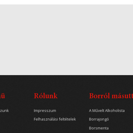
nü
Rólunk
Borról másut
ozunk
Impresszum
A Művelt Alkoholista
Felhasználási feltételek
Borrajongó
Borsmenta