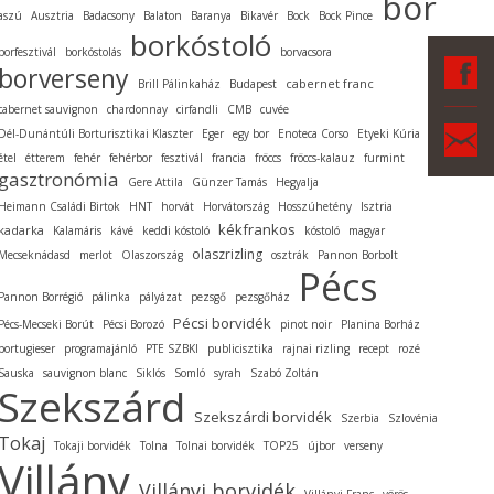
bor
aszú
Ausztria
Badacsony
Balaton
Baranya
Bikavér
Bock
Bock Pince
borkóstoló
borfesztivál
borkóstolás
borvacsora
F
borverseny
cabernet franc
Brill Pálinkaház
Budapest
cabernet sauvignon
chardonnay
cirfandli
CMB
cuvée
Ka
Dél-Dunántúli Borturisztikai Klaszter
Eger
egy bor
Enoteca Corso
Etyeki Kúria
étel
étterem
fehér
fehérbor
fesztivál
francia
fröccs
fröccs-kalauz
furmint
gasztronómia
Gere Attila
Günzer Tamás
Hegyalja
Heimann Családi Birtok
HNT
horvát
Horvátország
Hosszúhetény
Isztria
kékfrankos
kadarka
Kalamáris
kávé
keddi kóstoló
kóstoló
magyar
olaszrizling
Mecseknádasd
merlot
Olaszország
osztrák
Pannon Borbolt
Pécs
Pannon Borrégió
pálinka
pályázat
pezsgő
pezsgőház
Pécsi borvidék
Pécs-Mecseki Borút
Pécsi Borozó
pinot noir
Planina Borház
portugieser
programajánló
PTE SZBKI
publicisztika
rajnai rizling
recept
rozé
Sauska
sauvignon blanc
Siklós
Somló
syrah
Szabó Zoltán
Szekszárd
Szekszárdi borvidék
Szerbia
Szlovénia
Tokaj
Tokaji borvidék
Tolna
Tolnai borvidék
TOP25
újbor
verseny
Villány
Villányi borvidék