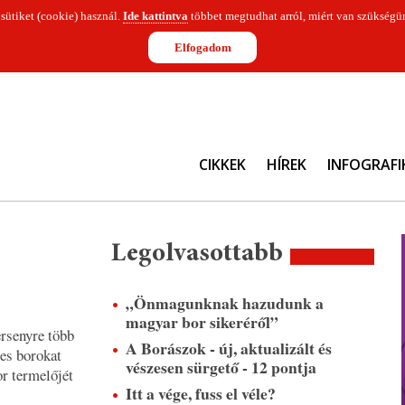
 sütiket (cookie) használ.
Ide kattintva
többet megtudhat arról, miért van szükségün
Elfogadom
CIKKEK
HÍREK
INFOGRAFI
Legolvasottabb
„Önmagunknak hazudunk a
magyar bor sikeréről”
ersenyre több
A Borászok - új, aktualizált és
mes borokat
vészesen sürgető - 12 pontja
r termelőjét
Itt a vége, fuss el véle?