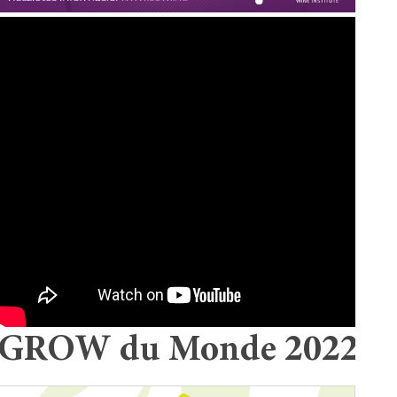
GROW du Monde 2022