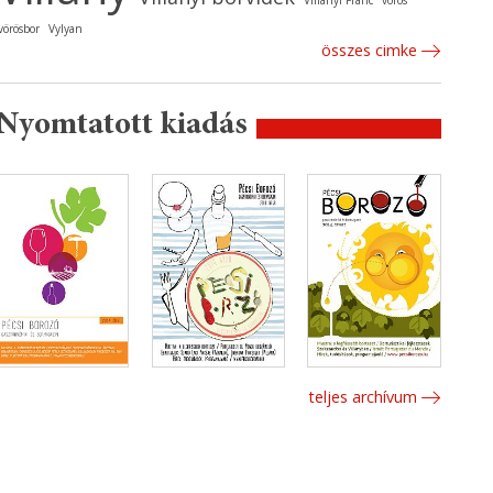
Villányi Franc
vörös
vörösbor
Vylyan
összes cimke
Nyomtatott kiadás
teljes archívum