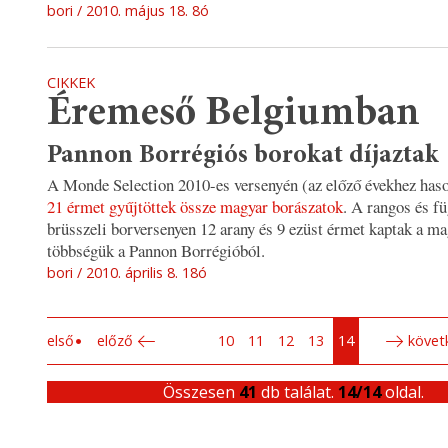
bori
2010. május 18. 8ó
CIKKEK
Éremeső Belgiumban
Pannon Borrégiós borokat díjaztak
A Monde Selection 2010-es versenyén (az előző évekhez haso
21 érmet gyűjtöttek össze magyar borászatok
. A rangos és f
brüsszeli borversenyen 12 arany és 9 ezüst érmet kaptak a ma
többségük a Pannon Borrégióból.
bori
2010. április 8. 18ó
első
előző
10
11
12
13
14
követ
Összesen
41
db találat.
14/14
oldal.