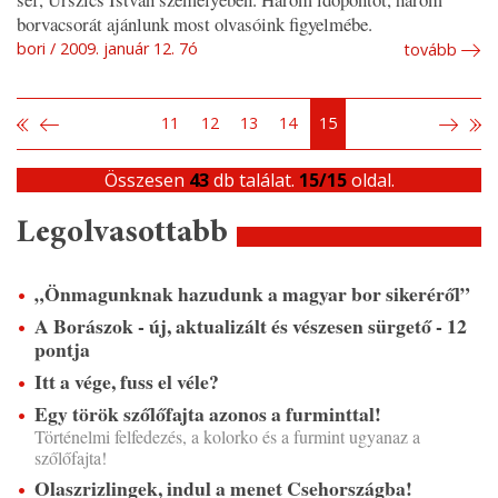
borvacsorát ajánlunk most olvasóink figyelmébe.
bori
2009. január 12. 7ó
tovább
11
12
13
14
15
Összesen
43
db találat.
15/15
oldal.
Legolvasottabb
„Önmagunknak hazudunk a magyar bor sikeréről”
A Borászok - új, aktualizált és vészesen sürgető - 12
pontja
Itt a vége, fuss el véle?
Egy török szőlőfajta azonos a furminttal!
Történelmi felfedezés, a kolorko és a furmint ugyanaz a
szőlőfajta!
Olaszrizlingek, indul a menet Csehországba!