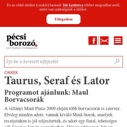
Ez az oldal sütiket (cookie) használ.
Ide kattintva
többet megtudhat arról,
miért van szükségünk a sütikre.
Elfogadom
Facebook
Kapcsolat
CIKKEK
HÍREK
INFOGRAFIKÁK
MUNKATÁRSAK
WINESOFA
LE
Írja be a keresett kifejezést
CIKKEK
Taurus, Seraf és Lator
Programot ajánlunk: Maul
Borvacsorák
A villányi Maul Pince 2009 elején több borvacsorát is szervez.
Elvileg minden adott: vannak kiváló Maul-borok, amelyek
tesztjeinken is jól teljesítettek, és adott egy fiatal, tehetséges
séf, Urszics István személyében. Három időpontot, három