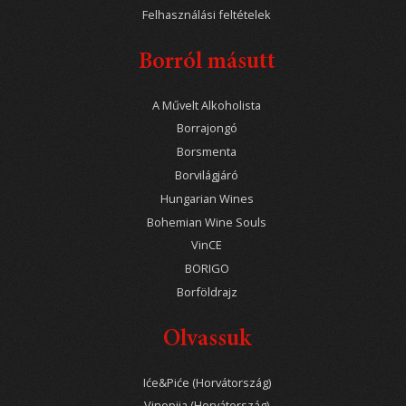
Felhasználási feltételek
Borról másutt
A Művelt Alkoholista
Borrajongó
Borsmenta
Borvilágjáró
Hungarian Wines
Bohemian Wine Souls
VinCE
BORIGO
Borföldrajz
Olvassuk
Iće&Piće (Horvátország)
Vinopija (Horvátország)