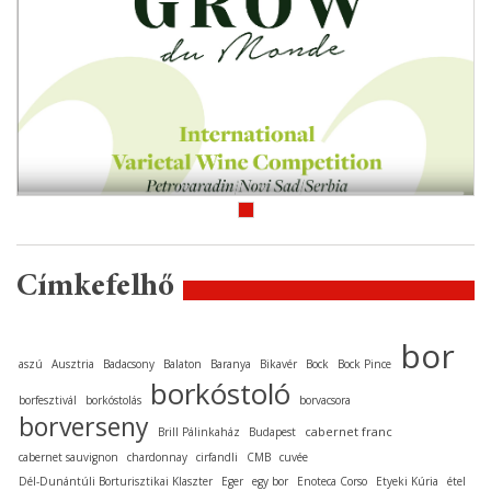
Címkefelhő
bor
aszú
Ausztria
Badacsony
Balaton
Baranya
Bikavér
Bock
Bock Pince
borkóstoló
borfesztivál
borkóstolás
borvacsora
borverseny
cabernet franc
Brill Pálinkaház
Budapest
cabernet sauvignon
chardonnay
cirfandli
CMB
cuvée
Dél-Dunántúli Borturisztikai Klaszter
Eger
egy bor
Enoteca Corso
Etyeki Kúria
étel