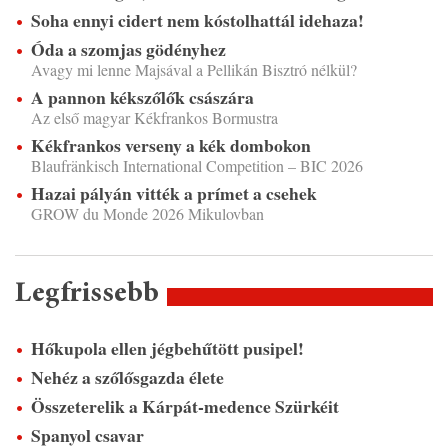
Soha ennyi cidert nem kóstolhattál idehaza!
Óda a szomjas gödényhez
Avagy mi lenne Majsával a Pellikán Bisztró nélkül?
A pannon kékszőlők császára
Az első magyar Kékfrankos Bormustra
Kékfrankos verseny a kék dombokon
Blaufränkisch International Competition – BIC 2026
Hazai pályán vitték a prímet a csehek
GROW du Monde 2026 Mikulovban
Legfrissebb
Hőkupola ellen jégbehűtött pusipel!
Nehéz a szőlősgazda élete
Összeterelik a Kárpát-medence Szürkéit
Spanyol csavar