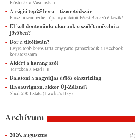
Kóstolók a Vasutasban
A régió top25 bora – tizenötödször
Plusz novemberben újra nyomtatott Pécsi Borozó érkezik!
El kell döntenünk: akarunk-e szőlőt művelni a
jövőben?
Bor a tiltólistán?
Egyre több boros tartalomgyártó panaszkodik a Facebook
korlátozásaira
Akiért a harang szól
Terítéken a Mád Hill
Balatoni a nagydíjas dűlős olaszrizling
Ha sauvignon, akkor Új-Zéland?
Shed 530 Estate (Hawke’s Bay)
Archívum
2026. augusztus
(5)