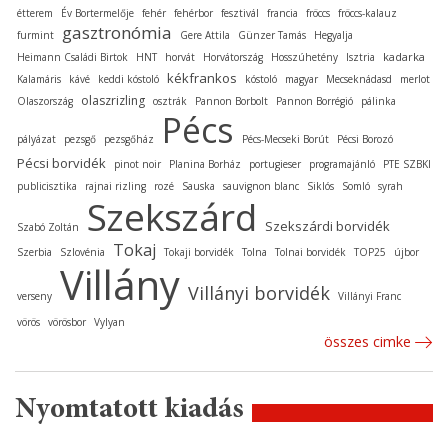
étterem
Év Bortermelője
fehér
fehérbor
fesztivál
francia
fröccs
fröccs-kalauz
gasztronómia
furmint
Gere Attila
Günzer Tamás
Hegyalja
kadarka
Heimann Családi Birtok
HNT
horvát
Horvátország
Hosszúhetény
Isztria
kékfrankos
Kalamáris
kávé
keddi kóstoló
kóstoló
magyar
Mecseknádasd
merlot
olaszrizling
Olaszország
osztrák
Pannon Borbolt
Pannon Borrégió
pálinka
Pécs
pályázat
pezsgő
pezsgőház
Pécs-Mecseki Borút
Pécsi Borozó
Pécsi borvidék
pinot noir
Planina Borház
portugieser
programajánló
PTE SZBKI
publicisztika
rajnai rizling
rozé
Sauska
sauvignon blanc
Siklós
Somló
syrah
Szekszárd
Szekszárdi borvidék
Szabó Zoltán
Tokaj
Szerbia
Szlovénia
Tokaji borvidék
Tolna
Tolnai borvidék
TOP25
újbor
Villány
Villányi borvidék
verseny
Villányi Franc
vörös
vörösbor
Vylyan
összes cimke
Nyomtatott kiadás