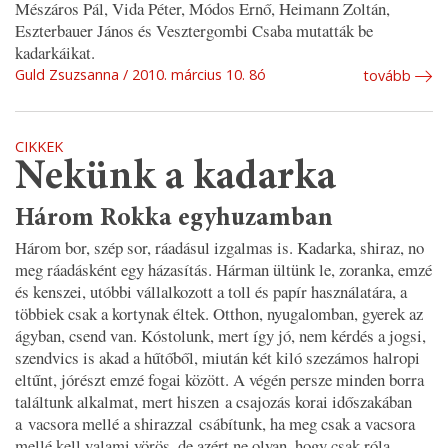
Mészáros Pál, Vida Péter, Módos Ernő, Heimann Zoltán,
Eszterbauer János és Vesztergombi Csaba mutatták be
kadarkáikat.
Guld Zsuzsanna
2010. március 10. 8ó
tovább
CIKKEK
Nekünk a kadarka
Három Rokka egyhuzamban
Három bor, szép sor, ráadásul izgalmas is. Kadarka, shiraz, no
meg ráadásként egy házasítás. Hárman ültünk le, zoranka, emzé
és kenszei, utóbbi vállalkozott a toll és papír használatára, a
többiek csak a kortynak éltek. Otthon, nyugalomban, gyerek az
ágyban, csend van. Kóstolunk, mert így jó, nem kérdés a jogsi,
szendvics is akad a hűtőből, miután két kiló szezámos halropi
eltűnt, jórészt emzé fogai között. A végén persze minden borra
találtunk alkalmat, mert hiszen a csajozás korai időszakában
a vacsora mellé a shirazzal csábítunk, ha meg csak a vacsora
mellé kell valami vörös, de azért ne olyan, hogy csak róla