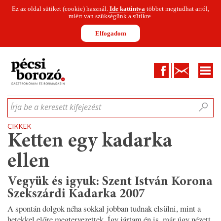
Ez az oldal sütiket (cookie) használ.
Ide kattintva
többet megtudhat arról,
miért van szükségünk a sütikre.
Elfogadom
Facebook
Kapcsolat
CIKKEK
HÍREK
INFOGRAFIKÁK
MUNKATÁRSAK
WINESOFA
LE
Írja be a keresett kifejezést
CIKKEK
Ketten egy kadarka
ellen
Vegyük és igyuk: Szent István Korona
Szekszárdi Kadarka 2007
A spontán dolgok néha sokkal jobban tudnak elsülni, mint a
hetekkel előre megtervezettek. Így jártam én is, már úgy nézett