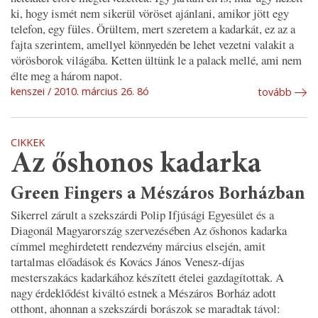
ki, hogy ismét nem sikerül vöröset ajánlani, amikor jött egy
telefon, egy füles. Örültem, mert szeretem a kadarkát, ez az a
fajta szerintem, amellyel könnyedén be lehet vezetni valakit a
vörösborok világába. Ketten ültünk le a palack mellé, ami nem
élte meg a három napot.
kenszei
2010. március 26. 8ó
tovább
CIKKEK
Az őshonos kadarka
Green Fingers a Mészáros Borházban
Sikerrel zárult a szekszárdi Polip Ifjúsági Egyesület és a
Diagonál Magyarország szervezésében Az őshonos kadarka
címmel meghirdetett rendezvény március elsején, amit
tartalmas előadások és Kovács János Venesz-díjas
mesterszakács kadarkához készített ételei gazdagítottak. A
nagy érdeklődést kiváltó estnek a Mészáros Borház adott
otthont, ahonnan a szekszárdi borászok se maradtak távol: