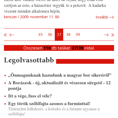
szóljon az este, a házasítást vegyük le a polcról. A kadarka
viszont minden alkalomra bejön.
kenszei
2009. november 11. 8ó
tovább
35
36
37
38
39
Összesen
116
db találat.
37/39
oldal.
Legolvasottabb
„Önmagunknak hazudunk a magyar bor sikeréről”
A Borászok - új, aktualizált és vészesen sürgető - 12
pontja
Itt a vége, fuss el véle?
Egy török szőlőfajta azonos a furminttal!
Történelmi felfedezés, a kolorko és a furmint ugyanaz a
szőlőfajta!