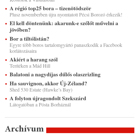
A régió top25 bora – tizenötödször
Plusz novemberben újra nyomtatott Pécsi Borozó érkezik!
El kell döntenünk: akarunk-e szőlőt művelni a
jövőben?
Bor a tiltólistán?
Egyre több boros tartalomgyártó panaszkodik a Facebook
korlátozásaira
Akiért a harang szól
Terítéken a Mád Hill
Balatoni a nagydíjas dűlős olaszrizling
Ha sauvignon, akkor Új-Zéland?
Shed 530 Estate (Hawke’s Bay)
A folyton újragondolt Szekszárd
Látogatóban a Pósta Borháznál
Archívum