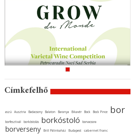
Címkefelhő
bor
aszú
Ausztria
Badacsony
Balaton
Baranya
Bikavér
Bock
Bock Pince
borkóstoló
borfesztivál
borkóstolás
borvacsora
borverseny
cabernet franc
Brill Pálinkaház
Budapest