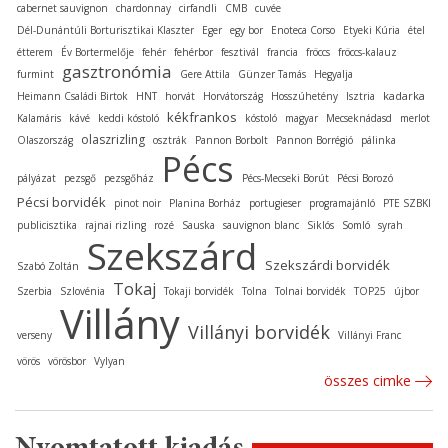
cabernet sauvignon
chardonnay
cirfandli
CMB
cuvée
Dél-Dunántúli Borturisztikai Klaszter
Eger
egy bor
Enoteca Corso
Etyeki Kúria
étel
étterem
Év Bortermelője
fehér
fehérbor
fesztivál
francia
fröccs
fröccs-kalauz
gasztronómia
furmint
Gere Attila
Günzer Tamás
Hegyalja
kadarka
Heimann Családi Birtok
HNT
horvát
Horvátország
Hosszúhetény
Isztria
kékfrankos
Kalamáris
kávé
keddi kóstoló
kóstoló
magyar
Mecseknádasd
merlot
olaszrizling
Olaszország
osztrák
Pannon Borbolt
Pannon Borrégió
pálinka
Pécs
pályázat
pezsgő
pezsgőház
Pécs-Mecseki Borút
Pécsi Borozó
Pécsi borvidék
pinot noir
Planina Borház
portugieser
programajánló
PTE SZBKI
publicisztika
rajnai rizling
rozé
Sauska
sauvignon blanc
Siklós
Somló
syrah
Szekszárd
Szekszárdi borvidék
Szabó Zoltán
Tokaj
Szerbia
Szlovénia
Tokaji borvidék
Tolna
Tolnai borvidék
TOP25
újbor
Villány
Villányi borvidék
verseny
Villányi Franc
vörös
vörösbor
Vylyan
összes cimke