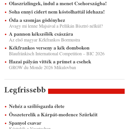
Olaszrizlingek, indul a menet Csehországba!
Soha ennyi cidert nem kóstolhattál idehaza!
Óda a szomjas gödényhez
Avagy mi lenne Majsával a Pellikán Bisztró nélkül?
A pannon kékszőlők császára
Az első magyar Kékfrankos Bormustra
Kékfrankos verseny a kék dombokon
Blaufränkisch International Competition – BIC 2026
Hazai pályán vitték a prímet a csehek
GROW du Monde 2026 Mikulovban
Legfrissebb
Nehéz a szőlősgazda élete
Összeterelik a Kárpát-medence Szürkéit
Spanyol csavar
Kóstolók a Vasutasban