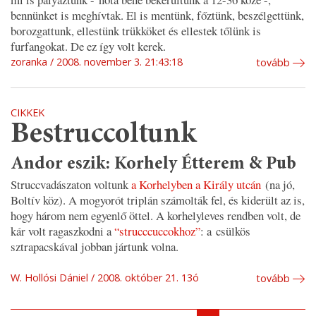
bennünket is meghívtak. El is mentünk, főztünk, beszélgettünk,
borozgattunk, ellestünk trükköket és ellestek tőlünk is
furfangokat. De ez így volt kerek.
zoranka
2008. november 3. 21:43:18
tovább
CIKKEK
Bestruccoltunk
Andor eszik: Korhely Étterem & Pub
Struccvadászaton voltunk
a Korhelyben a Király utcán
(na jó,
Boltív köz). A mogyorót triplán számolták fel, és kiderült az is,
hogy három nem egyenlő öttel. A korhelyleves rendben volt, de
kár volt ragaszkodni a
“strucccuccokhoz”
: a csülkös
sztrapacskával jobban jártunk volna.
W. Hollósi Dániel
2008. október 21. 13ó
tovább