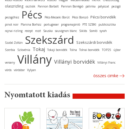
olaszrizling
osztrák
Pannon Borbolt
Pannon Borrégió
pálinka
pályázat
pezsgő
Pécs
Pécsi borvidék
pezsgőház
Pécs-Mecseki Borút
Pécsi Borozó
pinot noir
Planina Borház
portugieser
programajánló
PTE SZBKI
publicisztika
rajnai rizling
recept
rozé
Sauska
sauvignon blanc
Siklós
Somló
syrah
Szekszárd
Szekszárdi borvidék
Szabó Zoltán
Tokaj
Szerbia
Szlovénia
Tokaji borvidék
Tolna
Tolnai borvidék
TOP25
újbor
Villány
Villányi borvidék
verseny
Villányi Franc
vörös
vörösbor
Vylyan
összes cimke
Nyomtatott kiadás