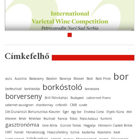
Címkefelhő
bor
aszú
Ausztria
Badacsony
Balaton
Baranya
Bikavér
Bock
Bock Pince
borkóstoló
borfesztivál
borkóstolás
borvacsora
borverseny
cabernet franc
Brill Pálinkaház
Budapest
cabernet sauvignon
chardonnay
cirfandli
CMB
cuvée
Dél-Dunántúli Borturisztikai Klaszter
Eger
egy bor
Enoteca Corso
Etyeki Kúria
étel
étterem
fehér
fehérbor
fesztivál
francia
fröccs
fröccs-kalauz
furmint
gasztronómia
Gere Attila
Günzer Tamás
Hegyalja
Heimann Családi Birtok
kadarka
HNT
horvát
Horvátország
Hosszúhetény
Isztria
Kalamáris
kávé
kékfrankos
keddi kóstoló
kóstoló
magyar
Mecseknádasd
merlot
Olaszország