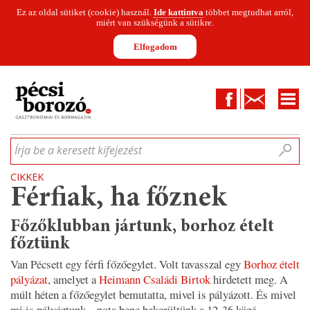
Ez az oldal sütiket (cookie) használ.
Ide kattintva
többet megtudhat arról,
miért van szükségünk a sütikre.
Elfogadom
Facebook
Kapcsolat
CIKKEK
HÍREK
INFOGRAFIKÁK
MUNKATÁRSAK
WINESOFA
LE
Írja be a keresett kifejezést
CIKKEK
Férfiak, ha főznek
Főzőklubban jártunk, borhoz ételt
főztünk
Van Pécsett egy férfi főzőegylet. Volt tavasszal egy
Borhoz ételt
pályázat
, amelyet a
Heimann Családi Birtok
hirdetett meg. A
múlt héten a főzőegylet bemutatta, mivel is pályázott. És mivel
mi is pályáztunk - nota bene bekerültünk a 12-36 közé -,