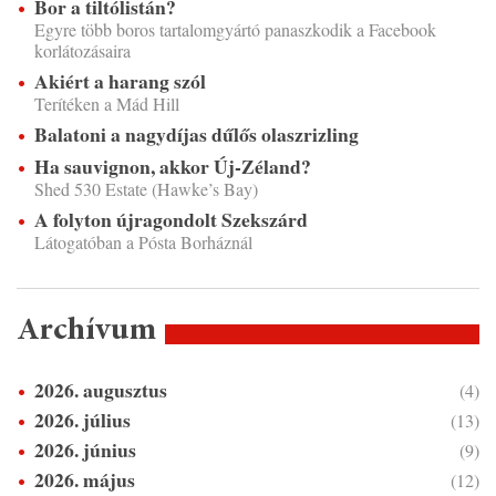
Bor a tiltólistán?
Egyre több boros tartalomgyártó panaszkodik a Facebook
korlátozásaira
Akiért a harang szól
Terítéken a Mád Hill
Balatoni a nagydíjas dűlős olaszrizling
Ha sauvignon, akkor Új-Zéland?
Shed 530 Estate (Hawke’s Bay)
A folyton újragondolt Szekszárd
Látogatóban a Pósta Borháznál
Archívum
2026. augusztus
(4)
2026. július
(13)
2026. június
(9)
2026. május
(12)