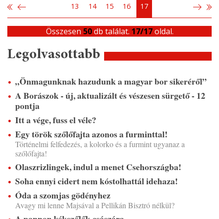
13
14
15
16
17
Összesen
50
db találat.
17/17
oldal.
Legolvasottabb
„Önmagunknak hazudunk a magyar bor sikeréről”
A Borászok - új, aktualizált és vészesen sürgető - 12
pontja
Itt a vége, fuss el véle?
Egy török szőlőfajta azonos a furminttal!
Történelmi felfedezés, a kolorko és a furmint ugyanaz a
szőlőfajta!
Olaszrizlingek, indul a menet Csehországba!
Soha ennyi cidert nem kóstolhattál idehaza!
Óda a szomjas gödényhez
Avagy mi lenne Majsával a Pellikán Bisztró nélkül?
A pannon kékszőlők császára