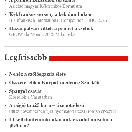
Az első magyar Kékfrankos Bormustra
Kékfrankos verseny a kék dombokon
Blaufränkisch International Competition – BIC 2026
Hazai pályán vitték a prímet a csehek
GROW du Monde 2026 Mikulovban
Legfrissebb
Nehéz a szőlősgazda élete
Összeterelik a Kárpát-medence Szürkéit
Spanyol csavar
Kóstolók a Vasutasban
A régió top25 bora – tizenötödször
Plusz novemberben újra nyomtatott Pécsi Borozó érkezik!
El kell döntenünk: akarunk-e szőlőt művelni a
jövőben?