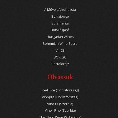
A Művelt Alkoholista
Borrajongó
Borsmenta
Borvilágjáró
Hungarian Wines
Bohemian Wine Souls
VinCE
BORIGO
Borföldrajz
Olvassuk
Iće&Piće (Horvátország)
Vinopija (Horvátország)
Vino.rs (Szerbia)
Vino i Fino (Szerbia)
The Third Wine (Szlovénia)