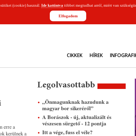
 sütiket (cookie) használ.
Ide kattintva
többet megtudhat arról, miért van szükségün
Elfogadom
CIKKEK
HÍREK
INFOGRAFI
Legolvasottabb
„Önmagunknak hazudunk a
i
magyar bor sikeréről”
A Borászok - új, aktualizált és
vészesen sürgető - 12 pontja
 erre a
Itt a vége, fuss el véle?
rok kerülnek a