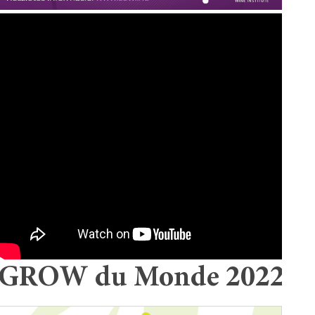
GROW du Monde 2022