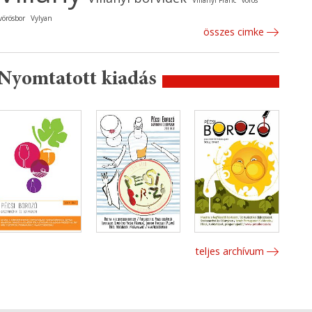
Villányi Franc
vörös
vörösbor
Vylyan
összes cimke
Nyomtatott kiadás
teljes archívum