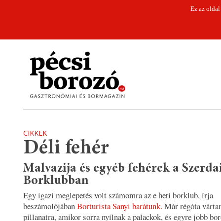
Ez az oldal
CIKKEK
Déli fehér
Malvazija és egyéb fehérek a Szerda
Borklubban
Egy igazi meglepetés volt számomra az e heti borklub, írja
beszámolójában
Borturista Sanyi barátunk.
Már régóta vártam
pillanatra, amikor sorra nyílnak a palackok, és egyre jobb bo