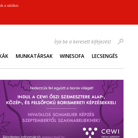
k a sütikre.
Írja be a keresett kifejezést
KÁK
MUNKATÁRSAK
WINESOFA
LECSENGÉS