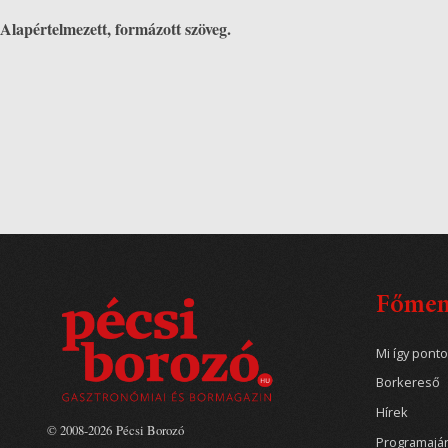
Alapértelmezett, formázott szöveg.
Főme
Mi így pont
Borkereső
Hírek
© 2008-2026 Pécsi Borozó
Programajá