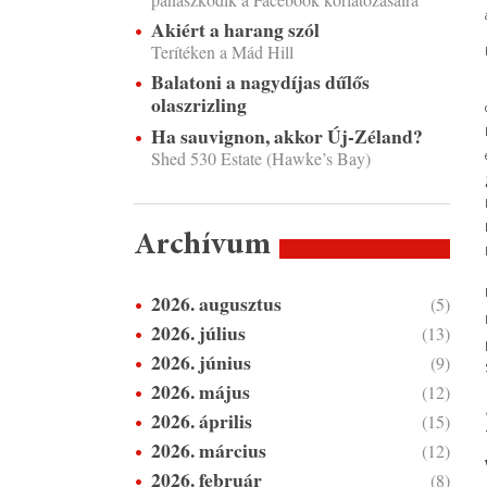
Akiért a harang szól
Terítéken a Mád Hill
Balatoni a nagydíjas dűlős
olaszrizling
Ha sauvignon, akkor Új-Zéland?
Shed 530 Estate (Hawke’s Bay)
Archívum
2026. augusztus
(5)
2026. július
(13)
2026. június
(9)
2026. május
(12)
2026. április
(15)
2026. március
(12)
2026. február
(8)