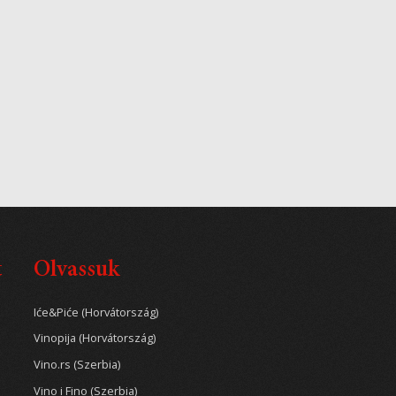
t
Olvassuk
Iće&Piće (Horvátország)
Vinopija (Horvátország)
Vino.rs (Szerbia)
Vino i Fino (Szerbia)