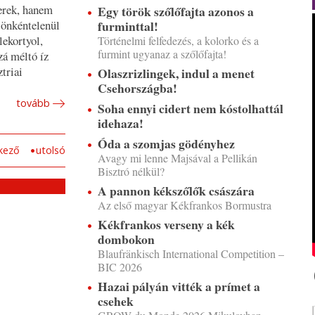
erek, hanem
Egy török szőlőfajta azonos a
furminttal!
 önkéntelenül
lekortyol,
Történelmi felfedezés, a kolorko és a
furmint ugyanaz a szőlőfajta!
zá méltó íz
triai
Olaszrizlingek, indul a menet
Csehországba!
tovább
Soha ennyi cidert nem kóstolhattál
idehaza!
Óda a szomjas gödényhez
kező
utolsó
Avagy mi lenne Majsával a Pellikán
Bisztró nélkül?
A pannon kékszőlők császára
Az első magyar Kékfrankos Bormustra
Kékfrankos verseny a kék
dombokon
Blaufränkisch International Competition –
BIC 2026
Hazai pályán vitték a prímet a
csehek