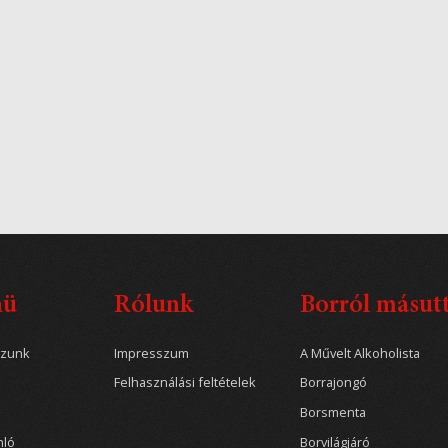
nü
Rólunk
Borról másut
ozunk
Impresszum
A Művelt Alkoholista
Felhasználási feltételek
Borrajongó
Borsmenta
nló
Borvilágjáró