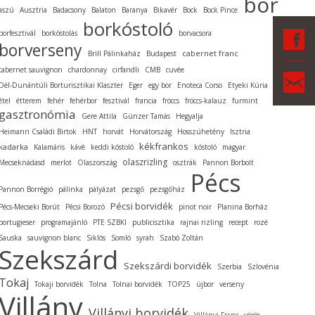
bor
aszú
Ausztria
Badacsony
Balaton
Baranya
Bikavér
Bock
Bock Pince
borkóstoló
F
borfesztivál
borkóstolás
borvacsora
borverseny
cabernet franc
Brill Pálinkaház
Budapest
cabernet sauvignon
chardonnay
cirfandli
CMB
cuvée
Ka
Dél-Dunántúli Borturisztikai Klaszter
Eger
egy bor
Enoteca Corso
Etyeki Kúria
étel
étterem
fehér
fehérbor
fesztivál
francia
fröccs
fröccs-kalauz
furmint
gasztronómia
Gere Attila
Günzer Tamás
Hegyalja
Heimann Családi Birtok
HNT
horvát
Horvátország
Hosszúhetény
Isztria
kékfrankos
kadarka
Kalamáris
kávé
keddi kóstoló
kóstoló
magyar
olaszrizling
Mecseknádasd
merlot
Olaszország
osztrák
Pannon Borbolt
Pécs
Pannon Borrégió
pálinka
pályázat
pezsgő
pezsgőház
Pécsi borvidék
Pécs-Mecseki Borút
Pécsi Borozó
pinot noir
Planina Borház
portugieser
programajánló
PTE SZBKI
publicisztika
rajnai rizling
recept
rozé
Sauska
sauvignon blanc
Siklós
Somló
syrah
Szabó Zoltán
Szekszárd
Szekszárdi borvidék
Szerbia
Szlovénia
Tokaj
Tokaji borvidék
Tolna
Tolnai borvidék
TOP25
újbor
verseny
Villány
Villányi borvidék