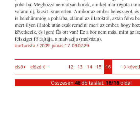
pohárba. Méghozzá nem olyan borok, amiket már régóta ism
valami új, kicsit ismeretlen. Amikor az ember beleszagol, és
is belehümmög a pohárba, elámul az illatoktól, aztán félve be
mert ilyen illatok után csak remélni meri az ember, hogy hoz
következik, és igen! És ott van! Ez a bor nem más, mint az isz
félsziget fő fajtája, a malvazija (malvázia).
borturista
2009. június 17. 09:02:29
első
előző
12
13
14
15
16
követ
Összesen
46
db találat.
16/16
oldal.