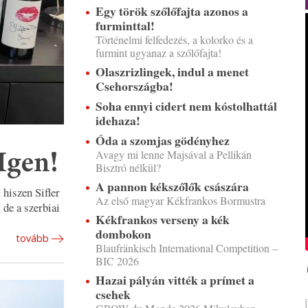
Egy török szőlőfajta azonos a
furminttal!
Történelmi felfedezés, a kolorko és a
furmint ugyanaz a szőlőfajta!
Olaszrizlingek, indul a menet
Csehországba!
Soha ennyi cidert nem kóstolhattál
idehaza!
Óda a szomjas gödényhez
Avagy mi lenne Majsával a Pellikán
Igen!
Bisztró nélkül?
A pannon kékszőlők császára
 hiszen Sifler
Az első magyar Kékfrankos Bormustra
de a szerbiai
Kékfrankos verseny a kék
dombokon
tovább
Blaufränkisch International Competition –
BIC 2026
Hazai pályán vitték a prímet a
csehek