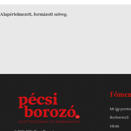
Alapértelmezett, formázott szöveg.
Főme
Mi így pont
Borkereső
Hírek