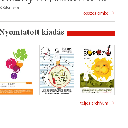
Villányi Franc
vörös
vörösbor
Vylyan
összes cimke
Nyomtatott kiadás
teljes archívum