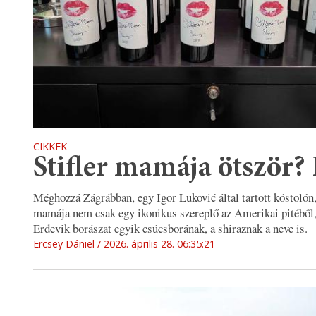
CIKKEK
Stifler mamája ötször? 
Méghozzá Zágrábban, egy Igor Luković által tartott kóstolón,
mamája nem csak egy ikonikus szereplő az Amerikai pitéből, 
Erdevik borászat egyik csúcsborának, a shiraznak a neve is.
Ercsey Dániel
2026. április 28. 06:35:21