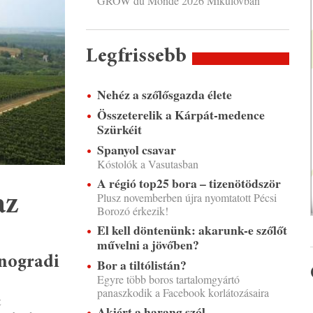
GROW du Monde 2026 Mikulovban
Legfrissebb
Nehéz a szőlősgazda élete
Összeterelik a Kárpát-medence
Szürkéit
Spanyol csavar
Kóstolók a Vasutasban
A régió top25 bora – tizenötödször
Plusz novemberben újra nyomtatott Pécsi
az
Borozó érkezik!
El kell döntenünk: akarunk-e szőlőt
művelni a jövőben?
inogradi
Bor a tiltólistán?
Egyre több boros tartalomgyártó
panaszkodik a Facebook korlátozásaira
t
Akiért a harang szól