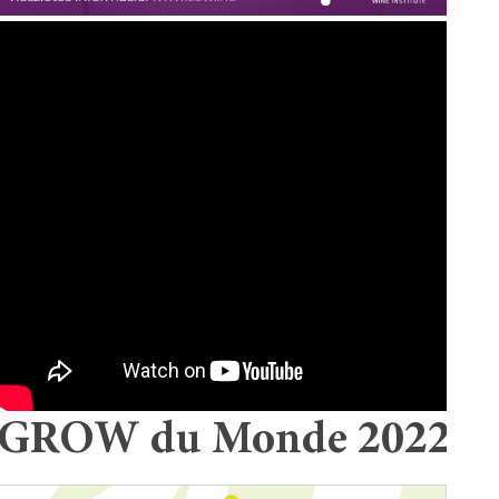
GROW du Monde 2022