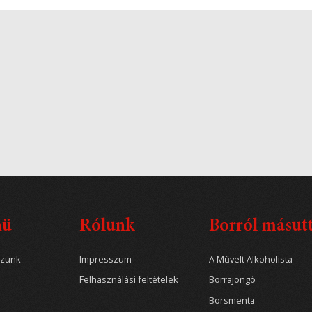
nü
Rólunk
Borról másut
ozunk
Impresszum
A Művelt Alkoholista
Felhasználási feltételek
Borrajongó
Borsmenta