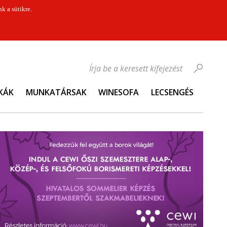
k a sütikre.
Írja be a keresett kifejezést
KÁK
MUNKATÁRSAK
WINESOFA
LECSENGÉS