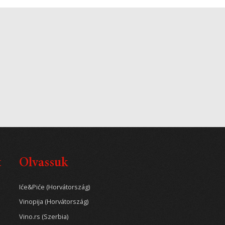
t
Olvassuk
Iće&Piće (Horvátország)
Vinopija (Horvátország)
Vino.rs (Szerbia)