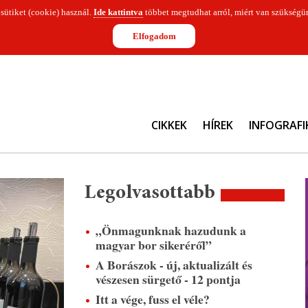
 sütiket (cookie) használ.
Ide kattintva
többet megtudhat arról, miért van szükségün
Elfogadom
CIKKEK
HÍREK
INFOGRAFI
Legolvasottabb
„Önmagunknak hazudunk a
magyar bor sikeréről”
A Borászok - új, aktualizált és
vészesen sürgető - 12 pontja
Itt a vége, fuss el véle?