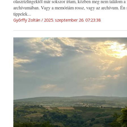
olaszrizlingektől már sokszor írtam, közben meg nem találom a
archívumában. Vagy a memóriám rossz, vagy az archívum. Én
tippelek...
Győrffy Zoltán
2025. szeptember 26. 07:23:38