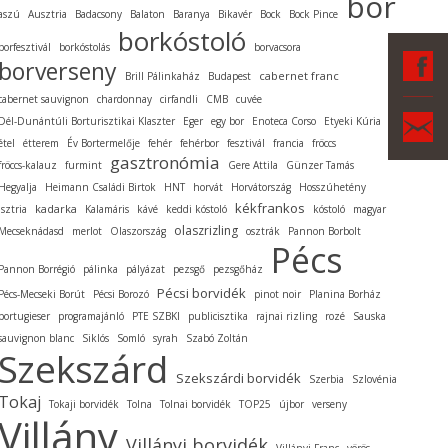
bor
aszú
Ausztria
Badacsony
Balaton
Baranya
Bikavér
Bock
Bock Pince
borkóstoló
borfesztivál
borkóstolás
borvacsora
F
borverseny
cabernet franc
Brill Pálinkaház
Budapest
cabernet sauvignon
chardonnay
cirfandli
CMB
cuvée
Ka
Dél-Dunántúli Borturisztikai Klaszter
Eger
egy bor
Enoteca Corso
Etyeki Kúria
étel
étterem
Év Bortermelője
fehér
fehérbor
fesztivál
francia
fröccs
gasztronómia
fröccs-kalauz
furmint
Gere Attila
Günzer Tamás
Hegyalja
Heimann Családi Birtok
HNT
horvát
Horvátország
Hosszúhetény
kékfrankos
kadarka
Isztria
Kalamáris
kávé
keddi kóstoló
kóstoló
magyar
olaszrizling
Mecseknádasd
merlot
Olaszország
osztrák
Pannon Borbolt
Pécs
Pannon Borrégió
pálinka
pályázat
pezsgő
pezsgőház
Pécsi borvidék
Pécs-Mecseki Borút
Pécsi Borozó
pinot noir
Planina Borház
portugieser
programajánló
PTE SZBKI
publicisztika
rajnai rizling
rozé
Sauska
sauvignon blanc
Siklós
Somló
syrah
Szabó Zoltán
Szekszárd
Szekszárdi borvidék
Szerbia
Szlovénia
Tokaj
Tokaji borvidék
Tolna
Tolnai borvidék
TOP25
újbor
verseny
Villány
Villányi borvidék