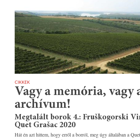
CIKKEK
Vagy a memória, vagy 
archívum!
Megtalált borok 4.: Fruškogorski V
Quet Grašac 2020
Hát én azt hittem, hogy erről a borról, meg úgy általában a Que