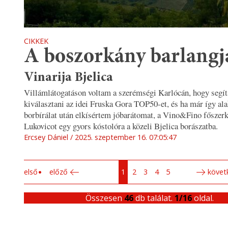
CIKKEK
A boszorkány barlang
Vinarija Bjelica
Villámlátogatáson voltam a szerémségi Karlócán, hogy segí
kiválasztani az idei Fruska Gora TOP50-et, és ha már így ala
borbírálat után elkísértem jóbarátomat, a Vino&Fino főszerk
Lukovicot egy gyors kóstolóra a közeli Bjelica borászatba.
Ercsey Dániel
2025. szeptember 16. 07:05:47
első
előző
1
2
3
4
5
követ
Összesen
46
db találat.
1/16
oldal.