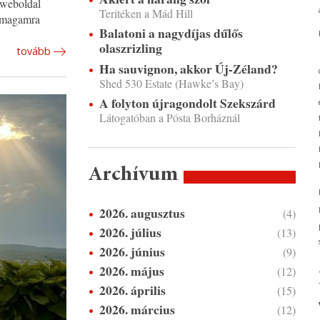
 weboldal
Terítéken a Mád Hill
 magamra
Balatoni a nagydíjas dűlős
olaszrizling
tovább
Ha sauvignon, akkor Új-Zéland?
Shed 530 Estate (Hawke’s Bay)
A folyton újragondolt Szekszárd
Látogatóban a Pósta Borháznál
Archívum
2026. augusztus
(4)
2026. július
(13)
2026. június
(9)
2026. május
(12)
2026. április
(15)
2026. március
(12)