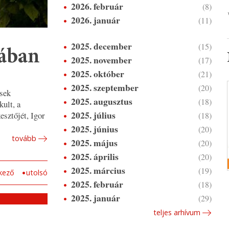
2026. február
(8)
2026. január
(11)
2025. december
(15)
jában
2025. november
(17)
2025. október
(21)
2025. szeptember
(20)
tsek
2025. augusztus
(18)
kult, a
2025. július
esztőjét, Igor
(18)
2025. június
(20)
tovább
2025. május
(20)
2025. április
(20)
2025. március
(19)
kező
utolsó
2025. február
(18)
2025. január
(29)
teljes arhívum