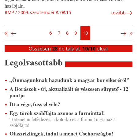
hasábjain.
RMP
2009. szeptember 8. 08:15
tovább
6
7
8
9
10
Összesen
28
db találat.
10/10
oldal.
Legolvasottabb
„Önmagunknak hazudunk a magyar bor sikeréről”
A Borászok - új, aktualizált és vészesen sürgető - 12
pontja
Itt a vége, fuss el véle?
Egy török szőlőfajta azonos a furminttal!
Történelmi felfedezés, a kolorko és a furmint ugyanaz a
szőlőfajta!
Olaszrizlingek, indul a menet Csehországba!