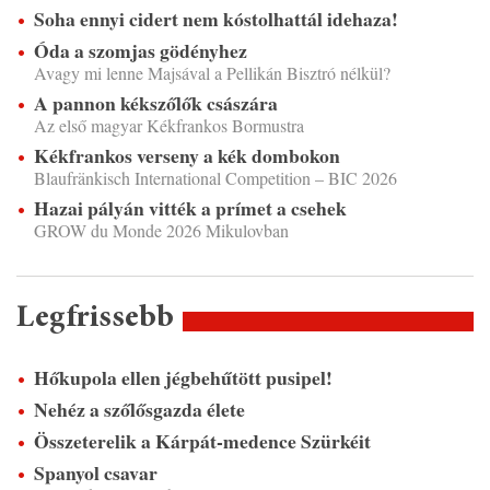
Soha ennyi cidert nem kóstolhattál idehaza!
Óda a szomjas gödényhez
Avagy mi lenne Majsával a Pellikán Bisztró nélkül?
A pannon kékszőlők császára
Az első magyar Kékfrankos Bormustra
Kékfrankos verseny a kék dombokon
Blaufränkisch International Competition – BIC 2026
Hazai pályán vitték a prímet a csehek
GROW du Monde 2026 Mikulovban
Legfrissebb
Hőkupola ellen jégbehűtött pusipel!
Nehéz a szőlősgazda élete
Összeterelik a Kárpát-medence Szürkéit
Spanyol csavar