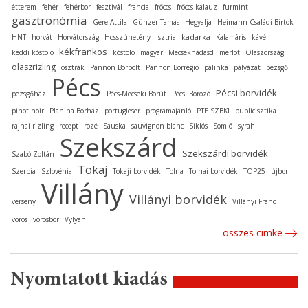
étterem
fehér
fehérbor
fesztivál
francia
fröccs
fröccs-kalauz
furmint
gasztronómia
Gere Attila
Günzer Tamás
Hegyalja
Heimann Családi Birtok
kadarka
HNT
horvát
Horvátország
Hosszúhetény
Isztria
Kalamáris
kávé
kékfrankos
keddi kóstoló
kóstoló
magyar
Mecseknádasd
merlot
Olaszország
olaszrizling
osztrák
Pannon Borbolt
Pannon Borrégió
pálinka
pályázat
pezsgő
Pécs
Pécsi borvidék
pezsgőház
Pécs-Mecseki Borút
Pécsi Borozó
pinot noir
Planina Borház
portugieser
programajánló
PTE SZBKI
publicisztika
rajnai rizling
recept
rozé
Sauska
sauvignon blanc
Siklós
Somló
syrah
Szekszárd
Szekszárdi borvidék
Szabó Zoltán
Tokaj
Szerbia
Szlovénia
Tokaji borvidék
Tolna
Tolnai borvidék
TOP25
újbor
Villány
Villányi borvidék
verseny
Villányi Franc
vörös
vörösbor
Vylyan
összes cimke
Nyomtatott kiadás