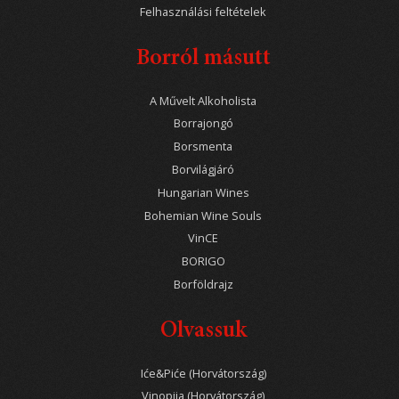
Felhasználási feltételek
Borról másutt
A Művelt Alkoholista
Borrajongó
Borsmenta
Borvilágjáró
Hungarian Wines
Bohemian Wine Souls
VinCE
BORIGO
Borföldrajz
Olvassuk
Iće&Piće (Horvátország)
Vinopija (Horvátország)