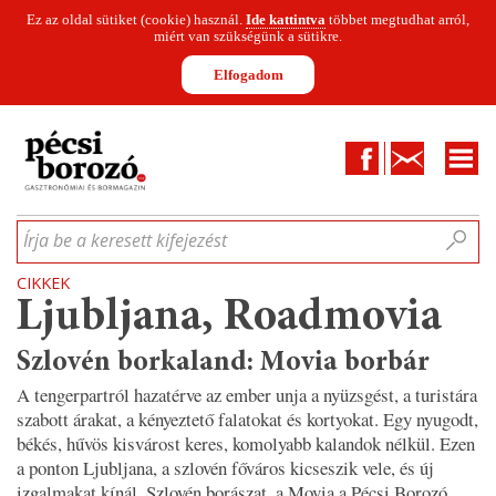
Ez az oldal sütiket (cookie) használ.
Ide kattintva
többet megtudhat arról,
miért van szükségünk a sütikre.
Elfogadom
Facebook
Kapcsolat
CIKKEK
HÍREK
INFOGRAFIKÁK
MUNKATÁRSAK
WINESOFA
LE
Írja be a keresett kifejezést
CIKKEK
Ljubljana, Roadmovia
Szlovén borkaland: Movia borbár
A tengerpartról hazatérve az ember unja a nyüzsgést, a turistára
szabott árakat, a kényeztető falatokat és kortyokat. Egy nyugodt,
békés, hűvös kisvárost keres, komolyabb kalandok nélkül. Ezen
a ponton Ljubljana, a szlovén főváros kicseszik vele, és új
izgalmakat kínál. Szlovén borászat, a Movia a Pécsi Borozó