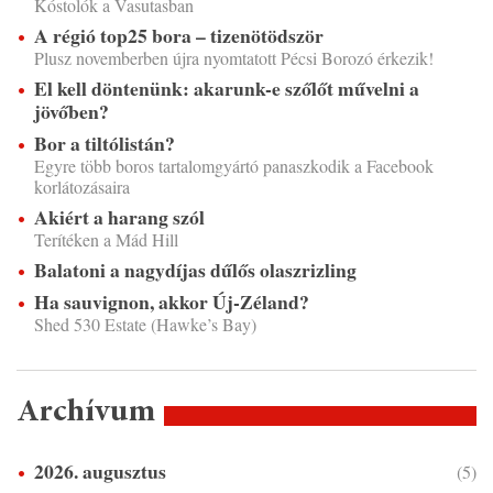
Kóstolók a Vasutasban
A régió top25 bora – tizenötödször
Plusz novemberben újra nyomtatott Pécsi Borozó érkezik!
El kell döntenünk: akarunk-e szőlőt művelni a
jövőben?
Bor a tiltólistán?
Egyre több boros tartalomgyártó panaszkodik a Facebook
korlátozásaira
Akiért a harang szól
Terítéken a Mád Hill
Balatoni a nagydíjas dűlős olaszrizling
Ha sauvignon, akkor Új-Zéland?
Shed 530 Estate (Hawke’s Bay)
Archívum
2026. augusztus
(5)