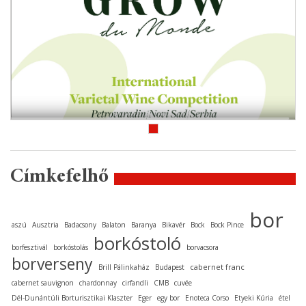
Címkefelhő
bor
aszú
Ausztria
Badacsony
Balaton
Baranya
Bikavér
Bock
Bock Pince
borkóstoló
borfesztivál
borkóstolás
borvacsora
borverseny
cabernet franc
Brill Pálinkaház
Budapest
cabernet sauvignon
chardonnay
cirfandli
CMB
cuvée
Dél-Dunántúli Borturisztikai Klaszter
Eger
egy bor
Enoteca Corso
Etyeki Kúria
étel