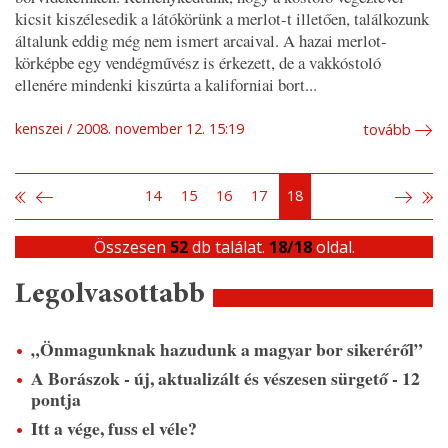
kicsit kiszélesedik a látókörünk a merlot-t illetően, találkozunk
általunk eddig még nem ismert arcaival. A hazai merlot-
körképbe egy vendégművész is érkezett, de a vakkóstoló
ellenére mindenki kiszúrta a kaliforniai bort...
kenszei
2008. november 12. 15:19
tovább
14
15
16
17
18
Összesen
52
db találat.
18/18
oldal.
Legolvasottabb
„Önmagunknak hazudunk a magyar bor sikeréről”
A Borászok - új, aktualizált és vészesen sürgető - 12
pontja
Itt a vége, fuss el véle?