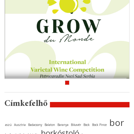
Címkefelhő
bor
aszú
Ausztria
Badacsony
Balaton
Baranya
Bikavér
Bock
Bock Pince
borkóstoló