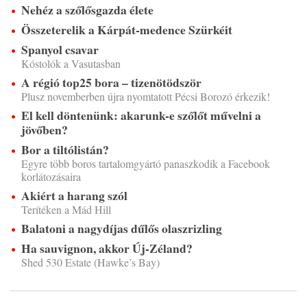
Nehéz a szőlősgazda élete
Összeterelik a Kárpát-medence Szürkéit
Spanyol csavar
Kóstolók a Vasutasban
A régió top25 bora – tizenötödször
Plusz novemberben újra nyomtatott Pécsi Borozó érkezik!
El kell döntenünk: akarunk-e szőlőt művelni a
jövőben?
Bor a tiltólistán?
Egyre több boros tartalomgyártó panaszkodik a Facebook
korlátozásaira
Akiért a harang szól
Terítéken a Mád Hill
Balatoni a nagydíjas dűlős olaszrizling
Ha sauvignon, akkor Új-Zéland?
Shed 530 Estate (Hawke’s Bay)