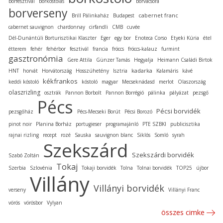
borfesztivál
borkóstolás
borvacsora
borverseny
cabernet franc
Brill Pálinkaház
Budapest
cabernet sauvignon
chardonnay
cirfandli
CMB
cuvée
Dél-Dunántúli Borturisztikai Klaszter
Eger
egy bor
Enoteca Corso
Etyeki Kúria
étel
étterem
fehér
fehérbor
fesztivál
francia
fröccs
fröccs-kalauz
furmint
gasztronómia
Gere Attila
Günzer Tamás
Hegyalja
Heimann Családi Birtok
kadarka
HNT
horvát
Horvátország
Hosszúhetény
Isztria
Kalamáris
kávé
kékfrankos
keddi kóstoló
kóstoló
magyar
Mecseknádasd
merlot
Olaszország
olaszrizling
osztrák
Pannon Borbolt
Pannon Borrégió
pálinka
pályázat
pezsgő
Pécs
Pécsi borvidék
pezsgőház
Pécs-Mecseki Borút
Pécsi Borozó
pinot noir
Planina Borház
portugieser
programajánló
PTE SZBKI
publicisztika
rajnai rizling
recept
rozé
Sauska
sauvignon blanc
Siklós
Somló
syrah
Szekszárd
Szekszárdi borvidék
Szabó Zoltán
Tokaj
Szerbia
Szlovénia
Tokaji borvidék
Tolna
Tolnai borvidék
TOP25
újbor
Villány
Villányi borvidék
verseny
Villányi Franc
vörös
vörösbor
Vylyan
összes cimke