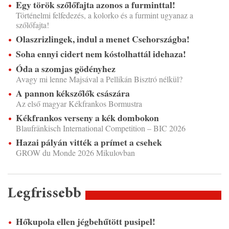
Egy török szőlőfajta azonos a furminttal!
Történelmi felfedezés, a kolorko és a furmint ugyanaz a
szőlőfajta!
Olaszrizlingek, indul a menet Csehországba!
Soha ennyi cidert nem kóstolhattál idehaza!
Óda a szomjas gödényhez
Avagy mi lenne Majsával a Pellikán Bisztró nélkül?
A pannon kékszőlők császára
Az első magyar Kékfrankos Bormustra
Kékfrankos verseny a kék dombokon
Blaufränkisch International Competition – BIC 2026
Hazai pályán vitték a prímet a csehek
GROW du Monde 2026 Mikulovban
Legfrissebb
Hőkupola ellen jégbehűtött pusipel!