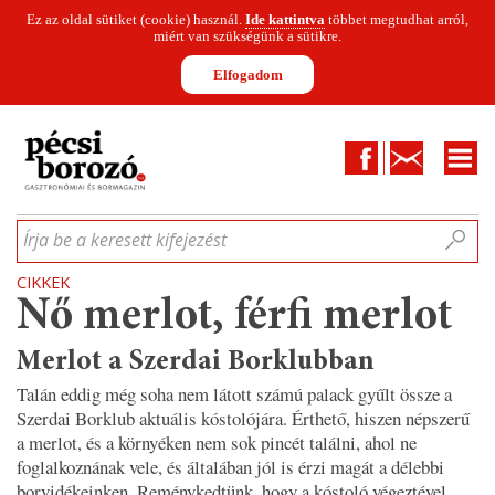
Ez az oldal sütiket (cookie) használ.
Ide kattintva
többet megtudhat arról,
miért van szükségünk a sütikre.
Elfogadom
Facebook
Kapcsolat
CIKKEK
HÍREK
INFOGRAFIKÁK
MUNKATÁRSAK
WINESOFA
LE
Írja be a keresett kifejezést
CIKKEK
Nő merlot, férfi merlot
Merlot a Szerdai Borklubban
Talán eddig még soha nem látott számú palack gyűlt össze a
Szerdai Borklub aktuális kóstolójára. Érthető, hiszen népszerű
a merlot, és a környéken nem sok pincét találni, ahol ne
foglalkoznának vele, és általában jól is érzi magát a délebbi
borvidékeinken. Reménykedtünk, hogy a kóstoló végeztével