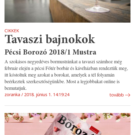
CIKKEK
Tavaszi bajnokok
Pécsi Borozó 2018/1 Mustra
A szokásos negyedéves bormustránkat a tavaszi számhoz még
február elején a pécsi Főtér borbár és kávéházban rendeztük meg,
itt kóstoltuk meg azokat a borokat, amelyek a tél folyamán
beérkeztek szerkesztőségünkbe. Most a legjobbakat online is
bemutatjuk.
zoranka
2018. június 1. 14:19:24
tovább