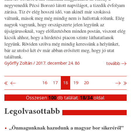
negyvenedik Pécsi Borozó látott napvilágot, a tizedik évfolyam
zárása. Tíz év elég hosszú idő, van akinél már szokássá
váltunk, mások meg még mindig nem is hallottak rólunk. Elég
nagyok vagyunk, hogy országszerte jelen legyünk az
újságárusoknál, vagy előfizetésben minden postán, viszont elég
kicsik ahhoz, hogy a hirdetési piacon szinte láthatatlanok
legyünk. Röviden szólva még mindig keressünk a helyünket,
bár az utolsó két év már abban erősített meg, hogy jó utat
találtunk.
Győrffy Zoltán
2017. december 24. 8ó
tovább
16
17
18
19
20
Összesen
100
db találat.
18/34
oldal.
Legolvasottabb
„Önmagunknak hazudunk a magyar bor sikeréről”