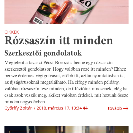
CIKKEK
Rózsaszín itt minden
Szerkesztői gondolatok
Megjelent a tavaszi Pécsi Borozó s benne egy rózsaszín
szerkesztői gondolatsor. Hogy valóban rozé itt minden? Ehhez
persze érdemes végigolvasni, előbb itt, aztán nyomtatásban is,
az újságárusoknál megtalálható. Ha elfogy minden példány,
valóban rózsaszín lesz minden, de illúzióink nincsenek, elég ha
csak azok veszik meg, akiket valóban érdekel, mit hozunk össze
minden negyedévben.
Győrffy Zoltán
2018. március 17. 13:34:44
tovább