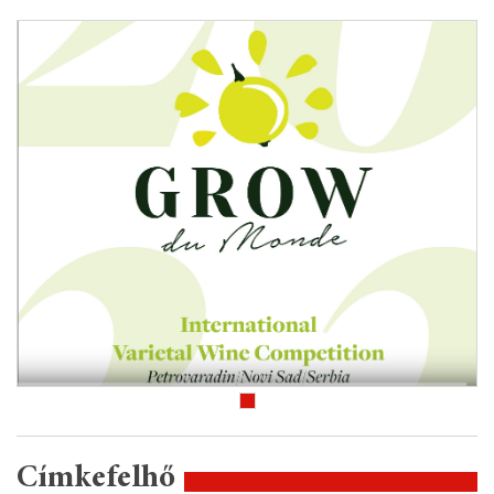
Címkefelhő