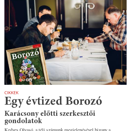
CIKKEK
Egy évtized Borozó
Karácsony előtti szerkesztői
gondolatok
Kedves Olvasó, a téli számunk megjelenésével bizony a