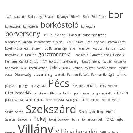
bor
aszú
Ausztria
Badacsony
Balaton
Baranya
Bikavér
Bock
Bock Pince
borkóstoló
borfesztivál
borkóstolás
borvacsora
borverseny
cabernet franc
Brill Pálinkaház
Budapest
cabernet sauvignon
chardonnay
cirfandli
CMB
cuvée
Eger
egy bor
Enoteca Corso
Etyeki Kúria
étel
étterem
Év Bortermelője
fehér
fehérbor
fesztivál
francia
fröccs
gasztronómia
fröccs-kalauz
furmint
Gere Attila
Günzer Tamás
Hegyalja
kadarka
Heimann Családi Birtok
HNT
horvát
Horvátország
Hosszúhetény
Isztria
kékfrankos
Kalamáris
kávé
keddi kóstoló
kóstoló
magyar
Mecseknádasd
merlot
olaszrizling
olasz
Olaszország
osztrák
Pannon Borbolt
Pannon Borrégió
pálinka
Pécs
pályázat
pezsgő
pezsgőház
Pécs-Mecseki Borút
Pécsi Borozó
Pécsi borvidék
pinot noir
Planina Borház
portugieser
programajánló
PTE SZBKI
publicisztika
rajnai rizling
rozé
Sauska
sauvignon blanc
Siklós
Somló
syrah
Szekszárd
Szekszárdi borvidék
Szabó Zoltán
Tokaj
Szerbia
Szlovénia
Tokaji borvidék
Tolna
Tolnai borvidék
TOP25
újbor
Villány
Villányi borvidék
verseny
Villányi Franc