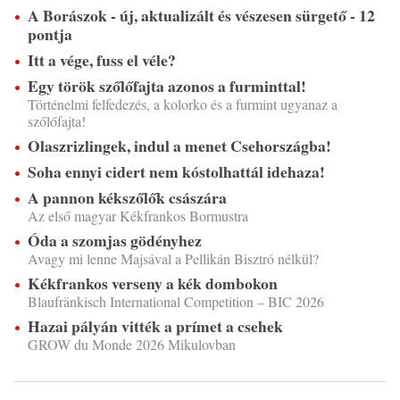
A Borászok - új, aktualizált és vészesen sürgető - 12
pontja
Itt a vége, fuss el véle?
Egy török szőlőfajta azonos a furminttal!
Történelmi felfedezés, a kolorko és a furmint ugyanaz a
szőlőfajta!
Olaszrizlingek, indul a menet Csehországba!
Soha ennyi cidert nem kóstolhattál idehaza!
A pannon kékszőlők császára
Az első magyar Kékfrankos Bormustra
Óda a szomjas gödényhez
Avagy mi lenne Majsával a Pellikán Bisztró nélkül?
Kékfrankos verseny a kék dombokon
Blaufränkisch International Competition – BIC 2026
Hazai pályán vitték a prímet a csehek
GROW du Monde 2026 Mikulovban