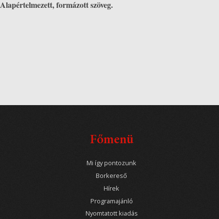
Alapértelmezett, formázott szöveg.
Főmenü
Mi így pontozunk
Borkereső
Hírek
Programajánló
Nyomtatott kiadás