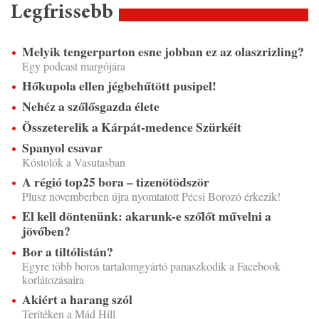
Legfrissebb
Melyik tengerparton esne jobban ez az olaszrizling?
Egy podcast margójára
Hőkupola ellen jégbehűtött pusipel!
Nehéz a szőlősgazda élete
Összeterelik a Kárpát-medence Szürkéit
Spanyol csavar
Kóstolók a Vasutasban
A régió top25 bora – tizenötödször
Plusz novemberben újra nyomtatott Pécsi Borozó érkezik!
El kell döntenünk: akarunk-e szőlőt művelni a
jövőben?
Bor a tiltólistán?
Egyre több boros tartalomgyártó panaszkodik a Facebook
korlátozásaira
Akiért a harang szól
Terítéken a Mád Hill