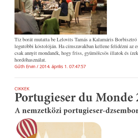
Tíz borát mutatta be Lelovits Tamás a Kalamáris Borbisztró
legutóbbi kóstolóján. Ha címszavakban kellene felidézni az es
csak annyit mondanék, hogy friss, gyümölcsös illatok és ízek
hordóhasználat.
Gűth Ervin
2014. április 1. 07:47:57
CIKKEK
Portugieser du Monde
A nemzetközi portugieser-dzsembor