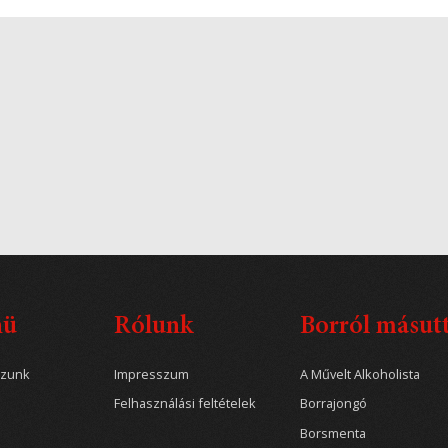
nü
Rólunk
Borról másut
ozunk
Impresszum
A Művelt Alkoholista
Felhasználási feltételek
Borrajongó
Borsmenta