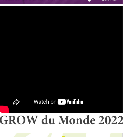
GROW du Monde 2022