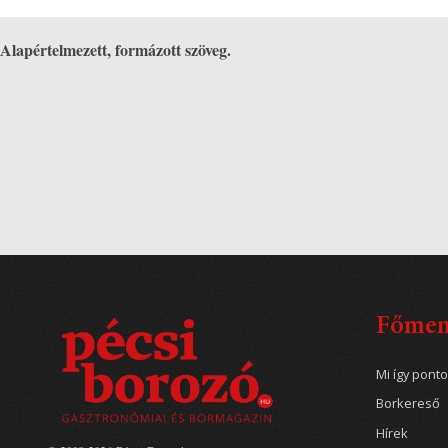
Alapértelmezett, formázott szöveg.
Főme
Mi így pont
Borkereső
Hírek