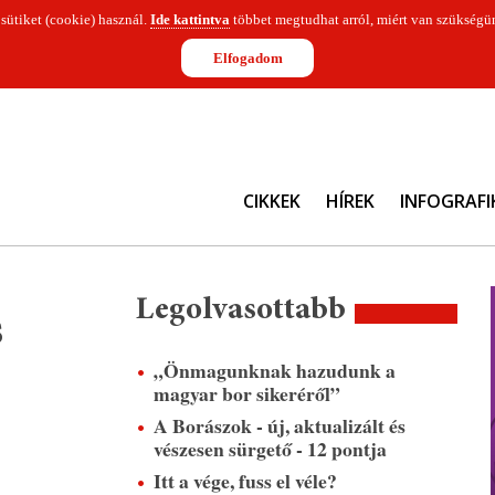
 sütiket (cookie) használ.
Ide kattintva
többet megtudhat arról, miért van szükségün
Elfogadom
CIKKEK
HÍREK
INFOGRAFI
Legolvasottabb
s
„Önmagunknak hazudunk a
magyar bor sikeréről”
A Borászok - új, aktualizált és
vészesen sürgető - 12 pontja
Itt a vége, fuss el véle?