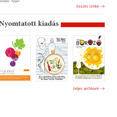
vörösbor
Vylyan
összes cimke
Nyomtatott kiadás
teljes archívum