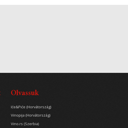
t
Olvassuk
Iće&Piće (Horvátország)
Vinopija (Horvátország)
Vino.rs (Szerbia)