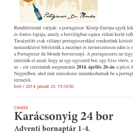
Rendületlenül valljuk: a portugieser Közép-Európa egyik kik
és fontos fajtája, amely a borvilágban sajnos ritkán kerül ref
Tavalyelőtt csak villányi portugieserekkel rendeztünk kóstoló
nemzetközivé bővítettük a mezőnyt és természetesen idén is
a Portugieser du Monde borversenyt. A portugieserre ne legy
intézzük el azzal, hogy az egy egyszerű bor, egy friss vörös,
2014. április 26-án
az – ezt szeretnénk megmutatni
a pécsi 
Negyedben, ahol már másodszor mutatkozhatnak be a portugi
termelői.
bori
2014. január 23. 15:16:50
CIKKEK
Karácsonyig 24 bor
Adventi bornaptár 1-4.