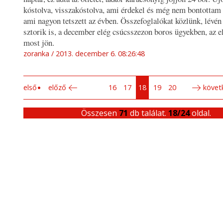
kóstolva, visszakóstolva, ami érdekel és még nem bontottam 
ami nagyon tetszett az évben. Összefoglalókat közlünk, lévé
sztorik is, a december elég csúcsszezon boros ügyekben, az e
most jön.
zoranka
2013. december 6. 08:26:48
első
előző
16
17
18
19
20
követ
Összesen
71
db találat.
18/24
oldal.