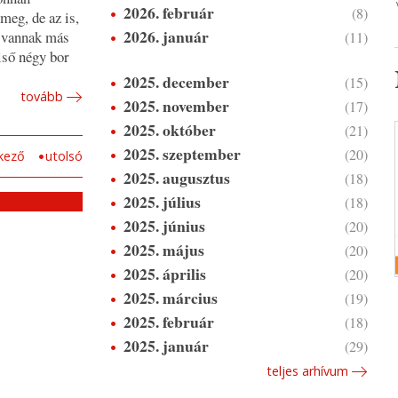
2026. február
(8)
meg, de az is,
2026. január
n vannak más
(11)
lső négy bor
2025. december
(15)
tovább
2025. november
(17)
2025. október
(21)
2025. szeptember
(20)
kező
utolsó
2025. augusztus
(18)
2025. július
(18)
2025. június
(20)
2025. május
(20)
2025. április
(20)
2025. március
(19)
2025. február
(18)
2025. január
(29)
teljes arhívum