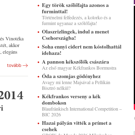
Egy török szőlőfajta azonos a
furminttal!
Történelmi felfedezés, a kolorko és a
furmint ugyanaz a szőlőfajta!
Olaszrizlingek, indul a menet
Csehországba!
 és Vinotéka
tét, akkor
Soha ennyi cidert nem kóstolhattál
, elegáns
idehaza!
A pannon kékszőlők császára
tovább
Az első magyar Kékfrankos Bormustra
Óda a szomjas gödényhez
Avagy mi lenne Majsával a Pellikán
Bisztró nélkül?
 2014
Kékfrankos verseny a kék
dombokon
i
Blaufränkisch International Competition –
BIC 2026
Hazai pályán vitték a prímet a
csehek