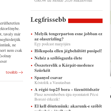
GROW du Monde 2026 Mikulovban
Legfrissebb
erülhetetlen
lektorfénybe.
Melyik tengerparton esne jobban ez
t, tavaly már
az olaszrizling?
 meghirdetjük
Egy podcast margójára
intünk, ne
 mert nem csak
Hőkupola ellen jégbehűtött pusipel!
Zsolnay
Nehéz a szőlősgazda élete
eser
Összeterelik a Kárpát-medence
Szürkéit
tovább
Spanyol csavar
Kóstolók a Vasutasban
A régió top25 bora – tizenötödször
Plusz novemberben újra nyomtatott Pécsi
Borozó érkezik!
El kell döntenünk: akarunk-e szőlőt