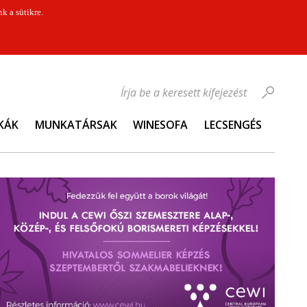
k a sütikre.
Írja be a keresett kifejezést
KÁK
MUNKATÁRSAK
WINESOFA
LECSENGÉS