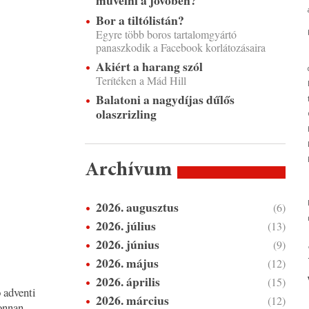
művelni a jövőben?
Bor a tiltólistán?
Egyre több boros tartalomgyártó
panaszkodik a Facebook korlátozásaira
Akiért a harang szól
Terítéken a Mád Hill
Balatoni a nagydíjas dűlős
olaszrizling
Archívum
2026. augusztus
(6)
2026. július
(13)
2026. június
(9)
2026. május
(12)
2026. április
(15)
 adventi
2026. március
(12)
jonnan