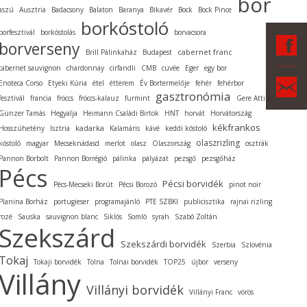
bor
aszú
Ausztria
Badacsony
Balaton
Baranya
Bikavér
Bock
Bock Pince
borkóstoló
borfesztivál
borkóstolás
borvacsora
F
borverseny
cabernet franc
Brill Pálinkaház
Budapest
cabernet sauvignon
chardonnay
cirfandli
CMB
cuvée
Eger
egy bor
Ka
Enoteca Corso
Etyeki Kúria
étel
étterem
Év Bortermelője
fehér
fehérbor
gasztronómia
fesztivál
francia
fröccs
fröccs-kalauz
furmint
Gere Attila
Günzer Tamás
Hegyalja
Heimann Családi Birtok
HNT
horvát
Horvátország
kékfrankos
kadarka
Hosszúhetény
Isztria
Kalamáris
kávé
keddi kóstoló
olaszrizling
kóstoló
magyar
Mecseknádasd
merlot
olasz
Olaszország
osztrák
Pannon Borbolt
Pannon Borrégió
pálinka
pályázat
pezsgő
pezsgőház
Pécs
Pécsi borvidék
Pécs-Mecseki Borút
Pécsi Borozó
pinot noir
Planina Borház
portugieser
programajánló
PTE SZBKI
publicisztika
rajnai rizling
rozé
Sauska
sauvignon blanc
Siklós
Somló
syrah
Szabó Zoltán
Szekszárd
Szekszárdi borvidék
Szerbia
Szlovénia
Tokaj
Tokaji borvidék
Tolna
Tolnai borvidék
TOP25
újbor
verseny
Villány
Villányi borvidék
Villányi Franc
vörös