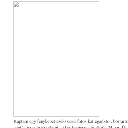
Kaptam egy fényképet szekszárdi fotós kollégánktól, bortartó
naptár, ez adta az ötletet, akkor karácsonyig jöjjön 24 bor. Ú