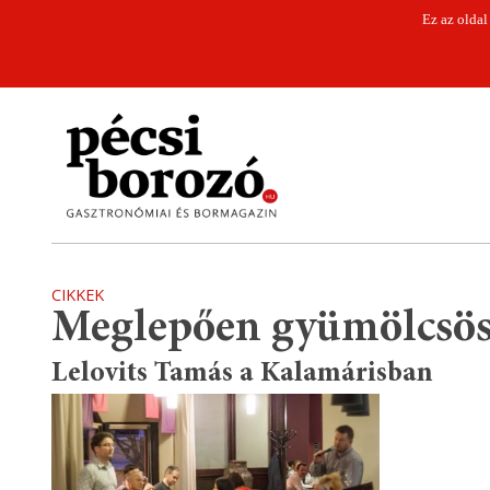
Ez az oldal
CIKKEK
Meglepően gyümölcsö
Lelovits Tamás a Kalamárisban