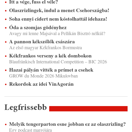
Itt a vége, fuss el véle?
Olaszrizlingek, indul a menet Csehországba!
Soha ennyi cidert nem kóstolhattál idehaza!
Óda a szomjas gödényhez
Avagy mi lenne Majsával a Pellikán Bisztró nélkül?
A pannon kékszőlők császára
Az első magyar Kékfrankos Bormustra
Kékfrankos verseny a kék dombokon
Blaufränkisch International Competition – BIC 2026
Hazai pályán vitték a prímet a csehek
GROW du Monde 2026 Mikulovban
Rekordok az idei VinAgorán
Legfrissebb
Melyik tengerparton esne jobban ez az olaszrizling?
Egy podcast margójára