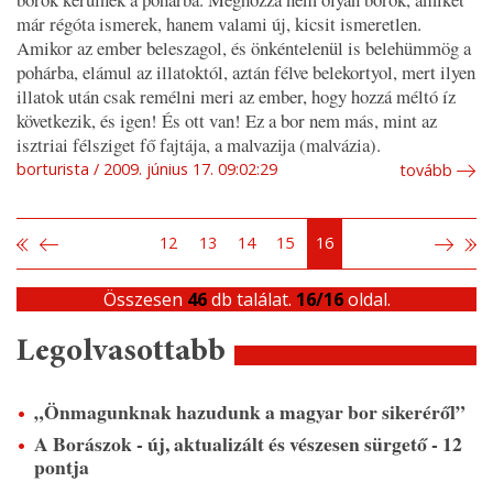
már régóta ismerek, hanem valami új, kicsit ismeretlen.
Amikor az ember beleszagol, és önkéntelenül is belehümmög a
pohárba, elámul az illatoktól, aztán félve belekortyol, mert ilyen
illatok után csak remélni meri az ember, hogy hozzá méltó íz
következik, és igen! És ott van! Ez a bor nem más, mint az
isztriai félsziget fő fajtája, a malvazija (malvázia).
borturista
2009. június 17. 09:02:29
tovább
12
13
14
15
16
Összesen
46
db találat.
16/16
oldal.
Legolvasottabb
„Önmagunknak hazudunk a magyar bor sikeréről”
A Borászok - új, aktualizált és vészesen sürgető - 12
pontja