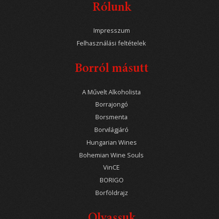
Rólunk
Impresszum
Felhasználási feltételek
Borról másutt
A Művelt Alkoholista
Borrajongó
Borsmenta
Borvilágjáró
Hungarian Wines
Bohemian Wine Souls
VinCE
BORIGO
Borföldrajz
Olvassuk