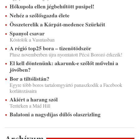
Hőkupola ellen jégbehűtött pusipel!
Nehéz a szőlősgazda élete
Összeterelik a Kárpát-medence Szürkéit
Spanyol csavar
Kóstolók a Vasutasban
A régió top25 bora – tizenötödször
Plusz novemberben újra nyomtatott Pécsi Borozó érkezik!
El kell döntenünk: akarunk-e szőlőt művelni a
jövőben?
Bor a tiltólistán?
Egyre több boros tartalomgyártó panaszkodik a Facebook
korlátozásaira
Akiért a harang szól
Terítéken a Mád Hill
Balatoni a nagydíjas dűlős olaszrizling