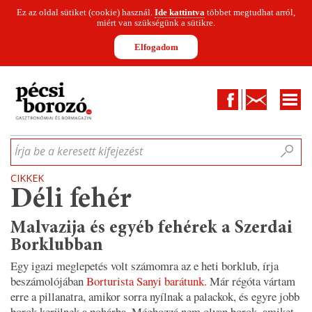
Ez az oldal sütiket (cookie) használ.
Ide kattintva
többet megtudhat arról,
miért van szükségünk a sütikre.
Elfogadom
Facebook
Kapcsolat
CIKKEK
HÍREK
INFOGRAFIKÁK
MUNKATÁRSAK
WINESOFA
LE
Írja be a keresett kifejezést
CIKKEK
Déli fehér
Malvazija és egyéb fehérek a Szerdai
Borklubban
Egy igazi meglepetés volt számomra az e heti borklub, írja
beszámolójában
Borturista Sanyi barátunk.
Már régóta vártam
erre a pillanatra, amikor sorra nyílnak a palackok, és egyre jobb
borok kerülnek a pohárba. Méghozzá nem olyan borok, amiket