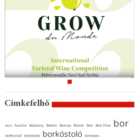
Címkefelhő
bor
aszú
Ausztria
Badacsony
Balaton
Baranya
Bikavér
Bock
Bock Pince
borkóstoló
borfesztivál
borkóstolás
borvacsora