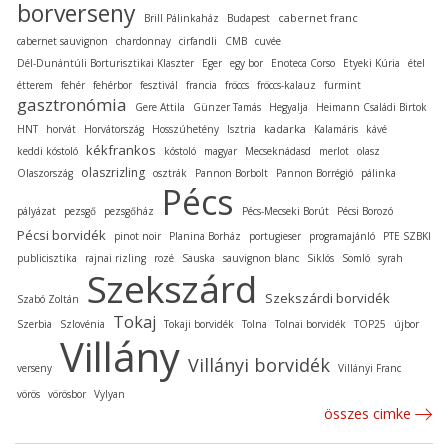
borverseny
cabernet franc
Brill Pálinkaház
Budapest
cabernet sauvignon
chardonnay
cirfandli
CMB
cuvée
Dél-Dunántúli Borturisztikai Klaszter
Eger
egy bor
Enoteca Corso
Etyeki Kúria
étel
étterem
fehér
fehérbor
fesztivál
francia
fröccs
fröccs-kalauz
furmint
gasztronómia
Gere Attila
Günzer Tamás
Hegyalja
Heimann Családi Birtok
kadarka
HNT
horvát
Horvátország
Hosszúhetény
Isztria
Kalamáris
kávé
kékfrankos
keddi kóstoló
kóstoló
magyar
Mecseknádasd
merlot
olasz
olaszrizling
Olaszország
osztrák
Pannon Borbolt
Pannon Borrégió
pálinka
Pécs
pályázat
pezsgő
pezsgőház
Pécs-Mecseki Borút
Pécsi Borozó
Pécsi borvidék
pinot noir
Planina Borház
portugieser
programajánló
PTE SZBKI
publicisztika
rajnai rizling
rozé
Sauska
sauvignon blanc
Siklós
Somló
syrah
Szekszárd
Szekszárdi borvidék
Szabó Zoltán
Tokaj
Szerbia
Szlovénia
Tokaji borvidék
Tolna
Tolnai borvidék
TOP25
újbor
Villány
Villányi borvidék
verseny
Villányi Franc
vörös
vörösbor
Vylyan
összes cimke