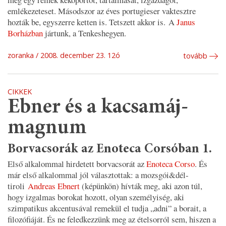
emlékezeteset. Másodszor az éves portugieser vaktesztre
hozták be, egyszerre ketten is. Tetszett akkor is. A
Janus
Borházban
jártunk, a Tenkeshegyen.
zoranka
2008. december 23. 12ó
tovább
CIKKEK
Ebner és a kacsamáj-
magnum
Borvacsorák az Enoteca Corsóban 1.
Első alkalommal hirdetett borvacsorát az
Enoteca Corso
. És
már első alkalommal jól választottak: a mozsgói&dél-
tiroli
Andreas Ebnert
(képünkön) hívták meg, aki azon túl,
hogy izgalmas borokat hozott, olyan személyiség, aki
szimpatikus akcentusával remekül el tudja „adni” a borait, a
filozófiáját. És ne feledkezzünk meg az ételsorról sem, hiszen a