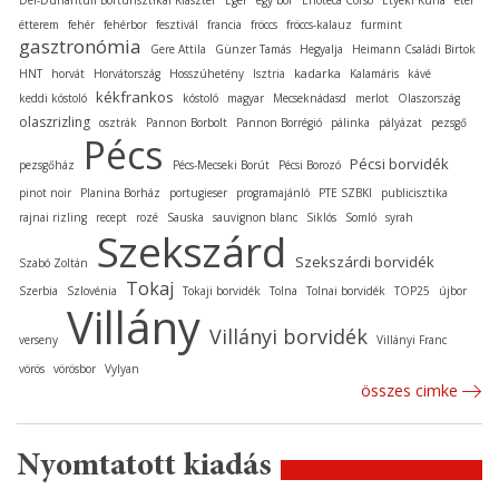
étterem
fehér
fehérbor
fesztivál
francia
fröccs
fröccs-kalauz
furmint
gasztronómia
Gere Attila
Günzer Tamás
Hegyalja
Heimann Családi Birtok
kadarka
HNT
horvát
Horvátország
Hosszúhetény
Isztria
Kalamáris
kávé
kékfrankos
keddi kóstoló
kóstoló
magyar
Mecseknádasd
merlot
Olaszország
olaszrizling
osztrák
Pannon Borbolt
Pannon Borrégió
pálinka
pályázat
pezsgő
Pécs
Pécsi borvidék
pezsgőház
Pécs-Mecseki Borút
Pécsi Borozó
pinot noir
Planina Borház
portugieser
programajánló
PTE SZBKI
publicisztika
rajnai rizling
recept
rozé
Sauska
sauvignon blanc
Siklós
Somló
syrah
Szekszárd
Szekszárdi borvidék
Szabó Zoltán
Tokaj
Szerbia
Szlovénia
Tokaji borvidék
Tolna
Tolnai borvidék
TOP25
újbor
Villány
Villányi borvidék
verseny
Villányi Franc
vörös
vörösbor
Vylyan
összes cimke
Nyomtatott kiadás