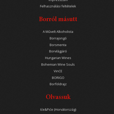
Felhasználási feltételek
Borról másutt
A Művelt Alkoholista
Borrajongó
Borsmenta
Borvilágjáró
Hungarian Wines
Bohemian Wine Souls
VinCE
BORIGO
Borföldrajz
Olvassuk
Iće&Piće (Horvátország)