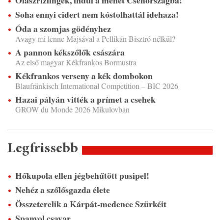
Soha ennyi cidert nem kóstolhattál idehaza!
Óda a szomjas gödényhez
Avagy mi lenne Majsával a Pellikán Bisztró nélkül?
A pannon kékszőlők császára
Az első magyar Kékfrankos Bormustra
Kékfrankos verseny a kék dombokon
Blaufränkisch International Competition – BIC 2026
Hazai pályán vitték a prímet a csehek
GROW du Monde 2026 Mikulovban
Legfrissebb
Hőkupola ellen jégbehűtött pusipel!
Nehéz a szőlősgazda élete
Összeterelik a Kárpát-medence Szürkéit
Spanyol csavar