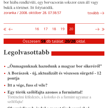
bor hiába rendkívüli, egy borvacsorán sokszor ezen áll vagy
bukik a történet. Itt folytatódik.
zoranka
2008. október 28. 07:38:57
tovább
16
17
18
19
20
Összesen
59
db találat.
20/20
oldal.
Legolvasottabb
„Önmagunknak hazudunk a magyar bor sikeréről”
A Borászok - új, aktualizált és vészesen sürgető - 12
pontja
Itt a vége, fuss el véle?
Egy török szőlőfajta azonos a furminttal!
Történelmi felfedezés, a kolorko és a furmint ugyanaz a
szőlőfajta!
Olaszrizlingek, indul a menet Csehországba!