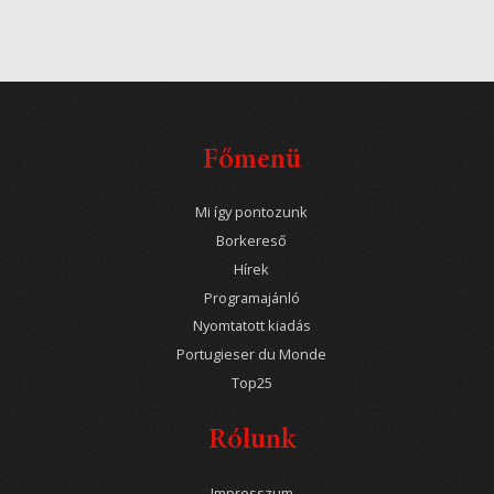
Főmenü
Mi így pontozunk
Borkereső
Hírek
Programajánló
Nyomtatott kiadás
Portugieser du Monde
Top25
Rólunk
Impresszum