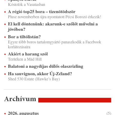
Kóstolók a Vasutasban
A régió top25 bora – tizenötödször
Plusz novemberben újra nyomtatott Pécsi Borozó érkezik!
El kell döntenünk: akarunk-e szőlőt művelni a
jövőben?
Bor a tiltólistán?
Egyre több boros tartalomgyártó panaszkodik a Facebook
korlátozásaira
Akiért a harang szól
Terítéken a Mád Hill
Balatoni a nagydíjas dűlős olaszrizling
Ha sauvignon, akkor Új-Zéland?
Shed 530 Estate (Hawke’s Bay)
Archívum
2026. augusztus
(5)