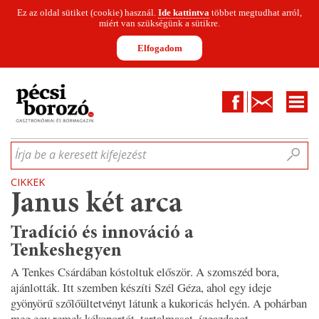
Ez az oldal sütiket (cookie) használ.
Ide kattintva
többet megtudhat arról,
miért van szükségünk a sütikre.
Elfogadom
Facebook
Kapcsolat
CIKKEK
HÍREK
INFOGRAFIKÁK
MUNKATÁRSAK
WINESOFA
LE
Írja be a keresett kifejezést
CIKKEK
Janus két arca
Tradíció és innováció a
Tenkeshegyen
A Tenkes Csárdában kóstoltuk először. A szomszéd bora,
ajánlották. Itt szemben készíti Szél Géza, ahol egy ideje
gyönyörű szőlőültetvényt látunk a kukoricás helyén. A pohárban
meg egy remek kékoportót, tartalmasat, ízgazdagot,