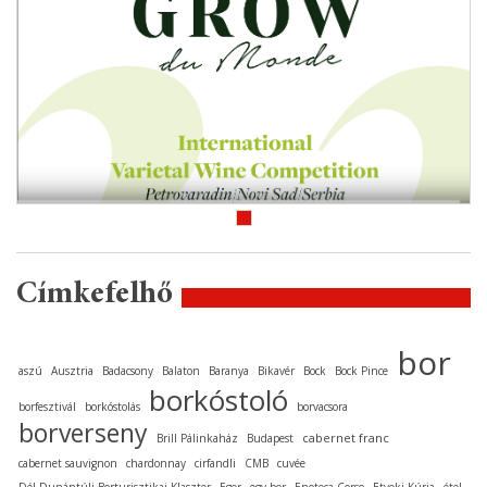
Címkefelhő
bor
aszú
Ausztria
Badacsony
Balaton
Baranya
Bikavér
Bock
Bock Pince
borkóstoló
borfesztivál
borkóstolás
borvacsora
borverseny
cabernet franc
Brill Pálinkaház
Budapest
cabernet sauvignon
chardonnay
cirfandli
CMB
cuvée
Dél-Dunántúli Borturisztikai Klaszter
Eger
egy bor
Enoteca Corso
Etyeki Kúria
étel