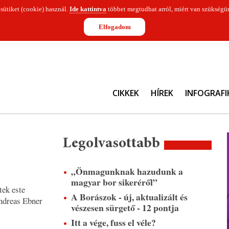
 sütiket (cookie) használ.
Ide kattintva
többet megtudhat arról, miért van szükségün
Elfogadom
CIKKEK
HÍREK
INFOGRAFI
Legolvasottabb
„Önmagunknak hazudunk a
magyar bor sikeréről”
tek este
A Borászok - új, aktualizált és
Andreas Ebner
vészesen sürgető - 12 pontja
Itt a vége, fuss el véle?