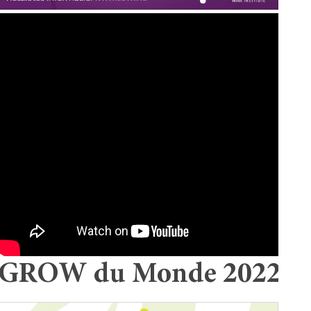
GROW du Monde 2022