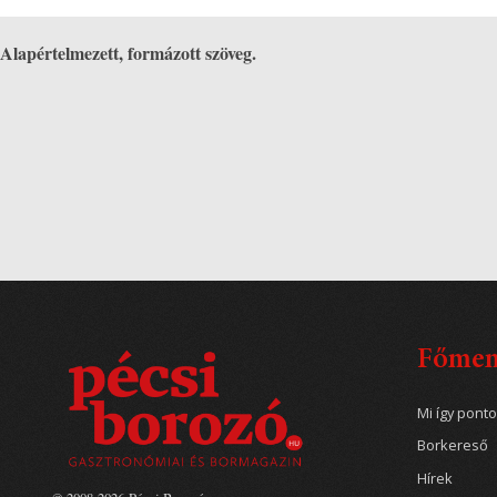
Alapértelmezett, formázott szöveg.
Főme
Mi így pont
Borkereső
Hírek