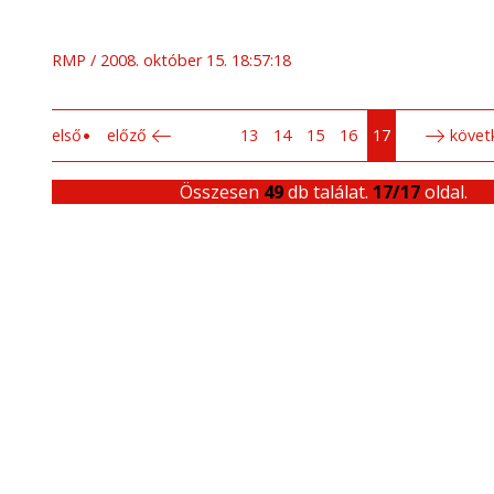
RMP
2008. október 15. 18:57:18
első
előző
13
14
15
16
17
követ
Összesen
49
db találat.
17/17
oldal.