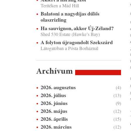
Terítéken a Mád Hill
Balatoni a nagydíjas dűlős
olaszrizling
Ha sauvignon, akkor Új-Zéland?
Shed 530 Estate (Hawke’s Bay)
A folyton újragondolt Szekszárd
Látogatóban a Pósta Borháznál
Archívum
2026. augusztus
(4)
2026. július
(13)
2026. június
(9)
2026. május
(12)
2026. április
(15)
2026. március
(12)