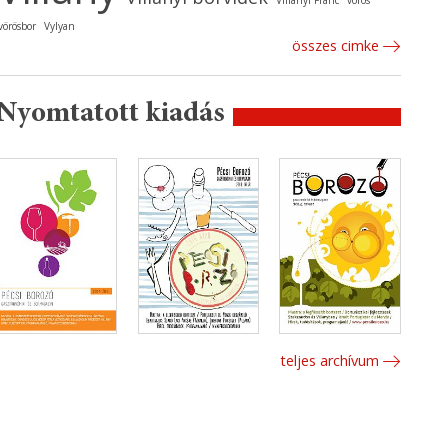
Villányi Franc
vörös
vörösbor
Vylyan
összes cimke
Nyomtatott kiadás
teljes archívum