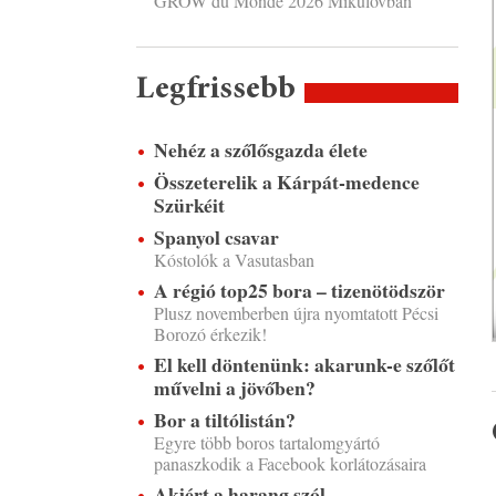
GROW du Monde 2026 Mikulovban
Legfrissebb
Nehéz a szőlősgazda élete
Összeterelik a Kárpát-medence
Szürkéit
Spanyol csavar
Kóstolók a Vasutasban
A régió top25 bora – tizenötödször
Plusz novemberben újra nyomtatott Pécsi
Borozó érkezik!
El kell döntenünk: akarunk-e szőlőt
művelni a jövőben?
Bor a tiltólistán?
Egyre több boros tartalomgyártó
panaszkodik a Facebook korlátozásaira
Akiért a harang szól