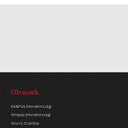
t
Olvassuk
Iće&Piće (Horvátország)
Vinopija (Horvátország)
Vino.rs (Szerbia)