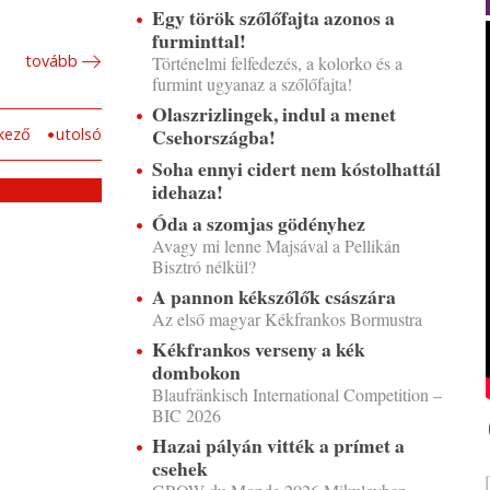
Egy török szőlőfajta azonos a
furminttal!
tovább
Történelmi felfedezés, a kolorko és a
furmint ugyanaz a szőlőfajta!
Olaszrizlingek, indul a menet
Csehországba!
kező
utolsó
Soha ennyi cidert nem kóstolhattál
idehaza!
Óda a szomjas gödényhez
Avagy mi lenne Majsával a Pellikán
Bisztró nélkül?
A pannon kékszőlők császára
Az első magyar Kékfrankos Bormustra
Kékfrankos verseny a kék
dombokon
Blaufränkisch International Competition –
BIC 2026
Hazai pályán vitték a prímet a
csehek