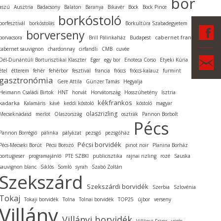
bor
aszú
Ausztria
Badacsony
Balaton
Baranya
Bikavér
Bock
Bock Pince
borkóstoló
borfesztivál
borkóstolás
Borkultúra Szabadegyetem
F
borverseny
cabernet franc
borvacsora
Brill Pálinkaház
Budapest
cabernet sauvignon
chardonnay
cirfandli
CMB
cuvée
Ka
Dél-Dunántúli Borturisztikai Klaszter
Eger
egy bor
Enoteca Corso
Etyeki Kúria
étel
étterem
fehér
fehérbor
fesztivál
francia
fröccs
fröccs-kalauz
furmint
gasztronómia
Gere Attila
Günzer Tamás
Hegyalja
Heimann Családi Birtok
HNT
horvát
Horvátország
Hosszúhetény
Isztria
kékfrankos
kadarka
Kalamáris
kávé
keddi kóstoló
kóstoló
magyar
olaszrizling
Mecseknádasd
merlot
Olaszország
osztrák
Pannon Borbolt
Pécs
Pannon Borrégió
pálinka
pályázat
pezsgő
pezsgőház
Pécsi borvidék
Pécs-Mecseki Borút
Pécsi Borozó
pinot noir
Planina Borház
portugieser
programajánló
PTE SZBKI
publicisztika
rajnai rizling
rozé
Sauska
sauvignon blanc
Siklós
Somló
syrah
Szabó Zoltán
Szekszárd
Szekszárdi borvidék
Szerbia
Szlovénia
Tokaj
Tokaji borvidék
Tolna
Tolnai borvidék
TOP25
újbor
verseny
Villány
Villányi borvidék