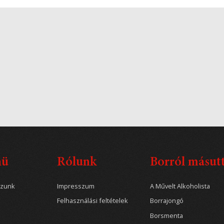
nü
Rólunk
Borról másut
ozunk
Impresszum
A Művelt Alkoholista
Felhasználási feltételek
Borrajongó
Borsmenta