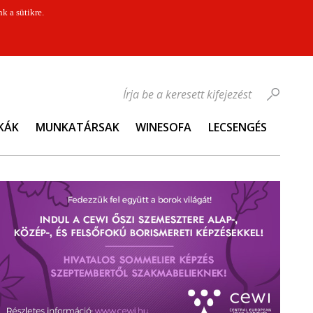
k a sütikre.
Írja be a keresett kifejezést
KÁK
MUNKATÁRSAK
WINESOFA
LECSENGÉS