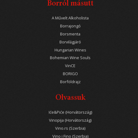
Borról másutt
A Művelt Alkoholista
Borrajongó
Borsmenta
Borvilágjáró
Hungarian Wines
Bohemian Wine Souls
VinCE
BORIGO
Borföldrajz
Olvassuk
Iće&Piće (Horvátország)
Vinopija (Horvátország)
Vino.rs (Szerbia)
Vino i Fino (Szerbia)