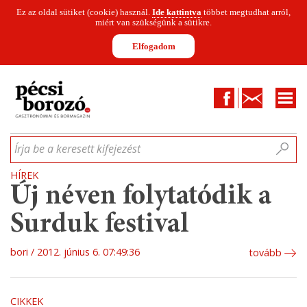
Ez az oldal sütiket (cookie) használ.
Ide kattintva
többet megtudhat arról,
miért van szükségünk a sütikre.
Elfogadom
Facebook
Kapcsolat
CIKKEK
HÍREK
INFOGRAFIKÁK
MUNKATÁRSAK
WINESOFA
LE
Írja be a keresett kifejezést
HÍREK
Új néven folytatódik a
Surduk festival
bori
2012. június 6. 07:49:36
tovább
CIKKEK