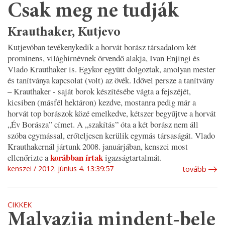
Csak meg ne tudják
Krauthaker, Kutjevo
Kutjevóban tevékenykedik a horvát borász társadalom két
prominens, világhírnévnek örvendő alakja, Ivan Enjingi és
Vlado Krauthaker is. Egykor együtt dolgoztak, amolyan mester
és tanítványa kapcsolat (volt) az övék. Idővel persze a tanítvány
– Krauthaker - saját borok készítésébe vágta a fejszéjét,
kicsiben (másfél hektáron) kezdve, mostanra pedig már a
horvát top borászok közé emelkedve, kétszer begyűjtve a horvát
„Év Borásza” címet. A „szakítás” óta a két borász nem áll
szóba egymással, erőteljesen kerülik egymás társaságát. Vlado
Krauthakernál jártunk 2008. januárjában, kenszei most
korábban írtak
ellenőrizte a
igazságtartalmát.
kenszei
2012. június 4. 13:39:57
tovább
CIKKEK
Malvazija mindent-bele