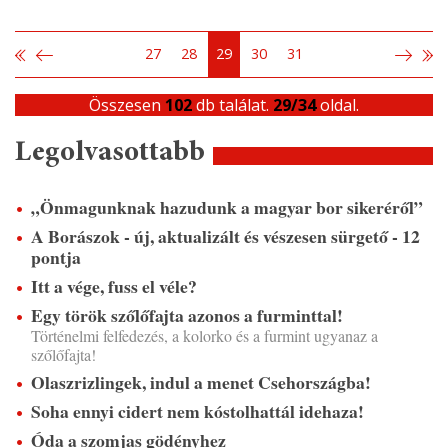
27
28
29
30
31
Összesen
102
db találat.
29/34
oldal.
Legolvasottabb
„Önmagunknak hazudunk a magyar bor sikeréről”
A Borászok - új, aktualizált és vészesen sürgető - 12
pontja
Itt a vége, fuss el véle?
Egy török szőlőfajta azonos a furminttal!
Történelmi felfedezés, a kolorko és a furmint ugyanaz a
szőlőfajta!
Olaszrizlingek, indul a menet Csehországba!
Soha ennyi cidert nem kóstolhattál idehaza!
Óda a szomjas gödényhez