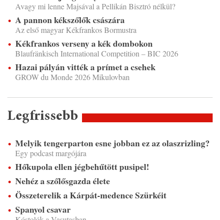
Avagy mi lenne Majsával a Pellikán Bisztró nélkül?
A pannon kékszőlők császára
Az első magyar Kékfrankos Bormustra
Kékfrankos verseny a kék dombokon
Blaufränkisch International Competition – BIC 2026
Hazai pályán vitték a prímet a csehek
GROW du Monde 2026 Mikulovban
Legfrissebb
Melyik tengerparton esne jobban ez az olaszrizling?
Egy podcast margójára
Hőkupola ellen jégbehűtött pusipel!
Nehéz a szőlősgazda élete
Összeterelik a Kárpát-medence Szürkéit
Spanyol csavar
Kóstolók a Vasutasban