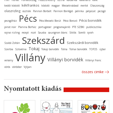
HNT
horvát
Horvátország
Hosszúhetény
Isztria
Kalamáris
kávé
kékfrankos
keddi kóstoló
kóstoló
magyar
Mecseknádasd
merlot
Olaszország
olaszrizling
osztrák
Pannon Borbolt
Pannon Borrégió
pálinka
pályázat
pezsgő
Pécs
Pécsi borvidék
pezsgőház
Pécs-Mecseki Borút
Pécsi Borozó
pinot noir
Planina Borház
portugieser
programajánló
PTE SZBKI
publicisztika
rajnai rizling
recept
rozé
Sauska
sauvignon blanc
Siklós
Somló
syrah
Szekszárd
Szekszárdi borvidék
Szabó Zoltán
Tokaj
Szerbia
Szlovénia
Tokaji borvidék
Tolna
Tolnai borvidék
TOP25
újbor
Villány
Villányi borvidék
verseny
Villányi Franc
vörös
vörösbor
Vylyan
összes cimke
Nyomtatott kiadás