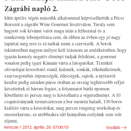
Zágrábi napló 2.
Idén április végén második alkalommal képviselhettük a Pécsi
Borozót a zágrábi Wine Gourmet fesztiválon. Tavaly sem
hagyott sok kívánni valót maga után a felhozatal és a
rendezvény lebonyolítása sem, de ebben az évben egy jó nagy
lapáttal még erre is rá tudtak tenni a szervezők. A borok
tekintetében nagyon mélyre kell leásnom az emlékeimben, hogy
igazán komoly negatív élményt tudjak felidézni, a gourmet
vonalon pedig igazi Kánaán várta a látogatókat. Tizenkét
olívaolajat kóstoltató stand, kulenek, sonkák, tőkehalkrémek,
szarvasgombás ínyencségek, édességek, sajtok, a nyitástól
kezdve pedig minden páros órában az ország leghíresebb séfjei
készítettek el három fogást, a folyamatot bárki nyomon
követhette és persze meg is kóstolhatta a végeredményt. A fő
csapásirányunk természetesen a bor mentén haladt, 130 boros
kiállító várta a kóstolókat, meg persze rengeteg workshop és
mesterkurzus, ez utóbbiakra idő hiányában esélyünk sem volt
eljutni.
kenszei
2012. április 26. 07:00:10
tovább