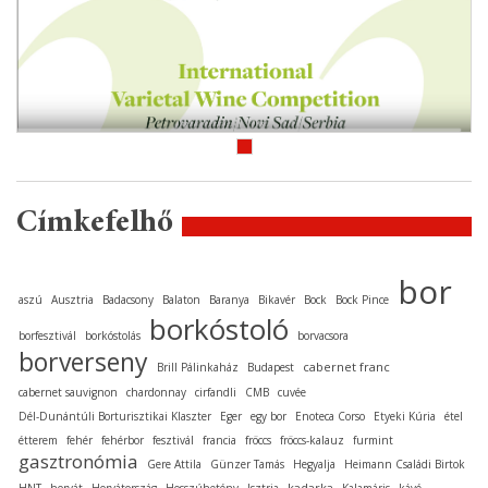
Címkefelhő
bor
aszú
Ausztria
Badacsony
Balaton
Baranya
Bikavér
Bock
Bock Pince
borkóstoló
borfesztivál
borkóstolás
borvacsora
borverseny
cabernet franc
Brill Pálinkaház
Budapest
cabernet sauvignon
chardonnay
cirfandli
CMB
cuvée
Dél-Dunántúli Borturisztikai Klaszter
Eger
egy bor
Enoteca Corso
Etyeki Kúria
étel
étterem
fehér
fehérbor
fesztivál
francia
fröccs
fröccs-kalauz
furmint
gasztronómia
Gere Attila
Günzer Tamás
Hegyalja
Heimann Családi Birtok
kadarka