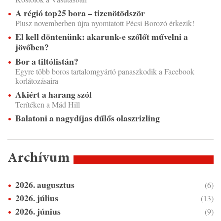
A régió top25 bora – tizenötödször
Plusz novemberben újra nyomtatott Pécsi Borozó érkezik!
El kell döntenünk: akarunk-e szőlőt művelni a
jövőben?
Bor a tiltólistán?
Egyre több boros tartalomgyártó panaszkodik a Facebook
korlátozásaira
Akiért a harang szól
Terítéken a Mád Hill
Balatoni a nagydíjas dűlős olaszrizling
Archívum
2026. augusztus
(6)
2026. július
(13)
2026. június
(9)