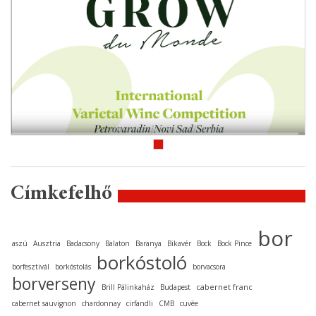
Címkefelhő
bor
aszú
Ausztria
Badacsony
Balaton
Baranya
Bikavér
Bock
Bock Pince
borkóstoló
borfesztivál
borkóstolás
borvacsora
borverseny
cabernet franc
Brill Pálinkaház
Budapest
cabernet sauvignon
chardonnay
cirfandli
CMB
cuvée