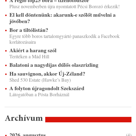
A régió top25 bora – tizenötödször
Plusz novemberben újra nyomtatott Pécsi Borozó érkezik!
El kell döntenünk: akarunk-e szőlőt művelni a
jövőben?
Bor a tiltólistán?
Egyre több boros tartalomgyártó panaszkodik a Facebook
korlátozásaira
Akiért a harang szól
Terítéken a Mád Hill
Balatoni a nagydíjas dűlős olaszrizling
Ha sauvignon, akkor Új-Zéland?
Shed 530 Estate (Hawke’s Bay)
A folyton újragondolt Szekszárd
Látogatóban a Pósta Borháznál
Archívum
2026. augusztus
(4)