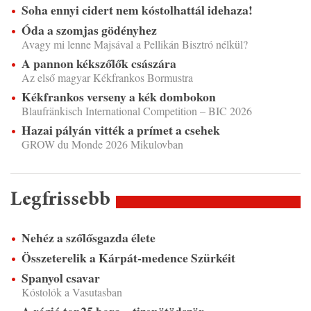
Soha ennyi cidert nem kóstolhattál idehaza!
Óda a szomjas gödényhez
Avagy mi lenne Majsával a Pellikán Bisztró nélkül?
A pannon kékszőlők császára
Az első magyar Kékfrankos Bormustra
Kékfrankos verseny a kék dombokon
Blaufränkisch International Competition – BIC 2026
Hazai pályán vitték a prímet a csehek
GROW du Monde 2026 Mikulovban
Legfrissebb
Nehéz a szőlősgazda élete
Összeterelik a Kárpát-medence Szürkéit
Spanyol csavar
Kóstolók a Vasutasban