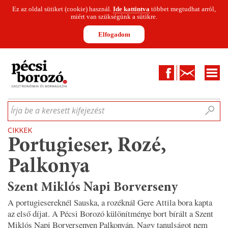
Ez az oldal sütiket (cookie) használ.
Ide kattintva
többet megtudhat arról,
miért van szükségünk a sütikre.
Elfogadom
Facebook
Kapcsolat
CIKKEK
HÍREK
INFOGRAFIKÁK
MUNKATÁRSAK
WINESOFA
LE
Írja be a keresett kifejezést
CIKKEK
Portugieser, Rozé,
Palkonya
Szent Miklós Napi Borverseny
A portugiesereknél Sauska, a rozéknál Gere Attila bora kapta
az első díjat. A Pécsi Borozó különítménye bort bírált a Szent
Miklós Napi Borversenyen Palkonyán. Nagy tanulságot nem