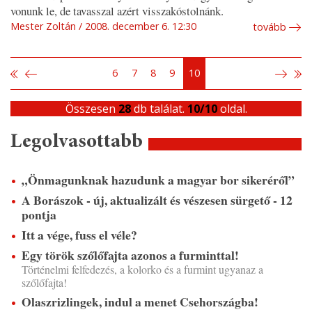
vonunk le, de tavasszal azért visszakóstolnánk.
Mester Zoltán
2008. december 6. 12:30
tovább
6
7
8
9
10
Összesen
28
db találat.
10/10
oldal.
Legolvasottabb
„Önmagunknak hazudunk a magyar bor sikeréről”
A Borászok - új, aktualizált és vészesen sürgető - 12
pontja
Itt a vége, fuss el véle?
Egy török szőlőfajta azonos a furminttal!
Történelmi felfedezés, a kolorko és a furmint ugyanaz a
szőlőfajta!
Olaszrizlingek, indul a menet Csehországba!