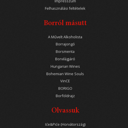
Impresszum
Felhasználási feltételek
Borról másutt
A Művelt Alkoholista
Borrajongó
Borsmenta
Borvilágjáró
Hungarian Wines
Bohemian Wine Souls
VinCE
BORIGO
Borföldrajz
Olvassuk
Iće&Piće (Horvátország)