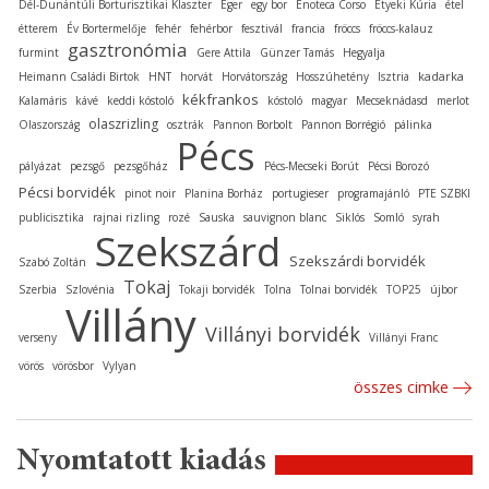
Dél-Dunántúli Borturisztikai Klaszter
Eger
egy bor
Enoteca Corso
Etyeki Kúria
étel
étterem
Év Bortermelője
fehér
fehérbor
fesztivál
francia
fröccs
fröccs-kalauz
gasztronómia
furmint
Gere Attila
Günzer Tamás
Hegyalja
kadarka
Heimann Családi Birtok
HNT
horvát
Horvátország
Hosszúhetény
Isztria
kékfrankos
Kalamáris
kávé
keddi kóstoló
kóstoló
magyar
Mecseknádasd
merlot
olaszrizling
Olaszország
osztrák
Pannon Borbolt
Pannon Borrégió
pálinka
Pécs
pályázat
pezsgő
pezsgőház
Pécs-Mecseki Borút
Pécsi Borozó
Pécsi borvidék
pinot noir
Planina Borház
portugieser
programajánló
PTE SZBKI
publicisztika
rajnai rizling
rozé
Sauska
sauvignon blanc
Siklós
Somló
syrah
Szekszárd
Szekszárdi borvidék
Szabó Zoltán
Tokaj
Szerbia
Szlovénia
Tokaji borvidék
Tolna
Tolnai borvidék
TOP25
újbor
Villány
Villányi borvidék
verseny
Villányi Franc
vörös
vörösbor
Vylyan
összes cimke
Nyomtatott kiadás