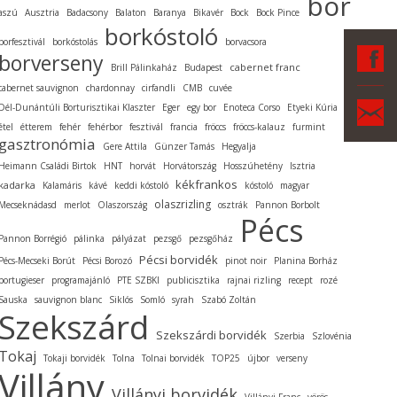
bor
aszú
Ausztria
Badacsony
Balaton
Baranya
Bikavér
Bock
Bock Pince
borkóstoló
borfesztivál
borkóstolás
borvacsora
F
borverseny
cabernet franc
Brill Pálinkaház
Budapest
cabernet sauvignon
chardonnay
cirfandli
CMB
cuvée
Ka
Dél-Dunántúli Borturisztikai Klaszter
Eger
egy bor
Enoteca Corso
Etyeki Kúria
étel
étterem
fehér
fehérbor
fesztivál
francia
fröccs
fröccs-kalauz
furmint
gasztronómia
Gere Attila
Günzer Tamás
Hegyalja
Heimann Családi Birtok
HNT
horvát
Horvátország
Hosszúhetény
Isztria
kékfrankos
kadarka
Kalamáris
kávé
keddi kóstoló
kóstoló
magyar
olaszrizling
Mecseknádasd
merlot
Olaszország
osztrák
Pannon Borbolt
Pécs
Pannon Borrégió
pálinka
pályázat
pezsgő
pezsgőház
Pécsi borvidék
Pécs-Mecseki Borút
Pécsi Borozó
pinot noir
Planina Borház
portugieser
programajánló
PTE SZBKI
publicisztika
rajnai rizling
recept
rozé
Sauska
sauvignon blanc
Siklós
Somló
syrah
Szabó Zoltán
Szekszárd
Szekszárdi borvidék
Szerbia
Szlovénia
Tokaj
Tokaji borvidék
Tolna
Tolnai borvidék
TOP25
újbor
verseny
Villány
Villányi borvidék