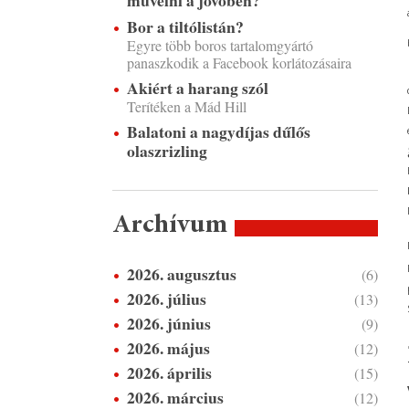
művelni a jövőben?
Bor a tiltólistán?
Egyre több boros tartalomgyártó
panaszkodik a Facebook korlátozásaira
Akiért a harang szól
Terítéken a Mád Hill
Balatoni a nagydíjas dűlős
olaszrizling
Archívum
2026. augusztus
(6)
2026. július
(13)
2026. június
(9)
2026. május
(12)
2026. április
(15)
2026. március
(12)