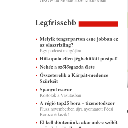
GROW du Monde 2026 Mikulovban
Legfrissebb
Melyik tengerparton esne jobban ez
az olaszrizling?
Egy podcast margójára
Hőkupola ellen jégbehűtött pusipel!
Nehéz a szőlősgazda élete
Összeterelik a Kárpát-medence
Szürkéit
Spanyol csavar
Kóstolók a Vasutasban
A régió top25 bora – tizenötödször
Plusz novemberben újra nyomtatott Pécsi
Borozó érkezik!
El kell döntenünk: akarunk-e szőlőt