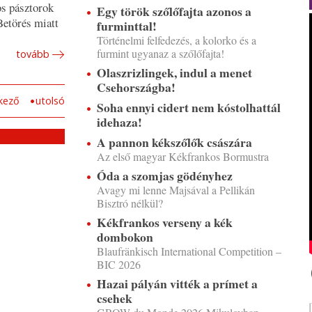
os pásztorok
Egy török szőlőfajta azonos a
Betörés miatt
furminttal!
Történelmi felfedezés, a kolorko és a
furmint ugyanaz a szőlőfajta!
tovább
Olaszrizlingek, indul a menet
Csehországba!
kező
utolsó
Soha ennyi cidert nem kóstolhattál
idehaza!
A pannon kékszőlők császára
Az első magyar Kékfrankos Bormustra
Óda a szomjas gödényhez
Avagy mi lenne Majsával a Pellikán
Bisztró nélkül?
Kékfrankos verseny a kék
dombokon
Blaufränkisch International Competition –
BIC 2026
Hazai pályán vitték a prímet a
csehek