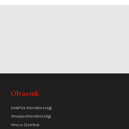
t
Olvassuk
Iće&Piće (Horvátország)
Vinopija (Horvátország)
Vino.rs (Szerbia)