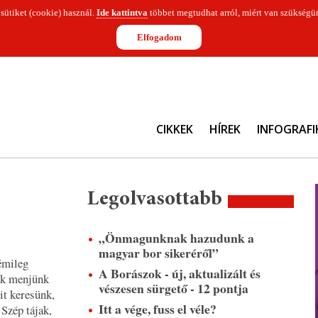
 sütiket (cookie) használ.
Ide kattintva
többet megtudhat arról, miért van szükségün
Elfogadom
CIKKEK
HÍREK
INFOGRAFI
Legolvasottabb
„Önmagunknak hazudunk a
magyar bor sikeréről”
émileg
A Borászok - új, aktualizált és
sak menjünk
vészesen sürgető - 12 pontja
it keresünk,
Itt a vége, fuss el véle?
 Szép tájak,