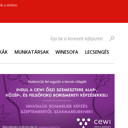
k a sütikre.
Írja be a keresett kifejezést
KÁK
MUNKATÁRSAK
WINESOFA
LECSENGÉS