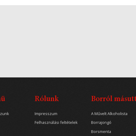
nü
Rólunk
Borról másut
ozunk
Impresszum
A Művelt Alkoholista
Felhasználási feltételek
Borrajongó
Borsmenta