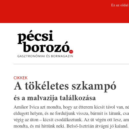
Ez az oldal
CIKKEK
A tökéletes szkampó
és a malvazija találkozása
Amikor Ivica azt mondta, hogy az étterem kicsit távol van, n
eldugott helyen, és ne forduljunk vissza, bármit is látunk, c
végig az úton – kicsit csodálkoztunk. Az út végén ott lesz, am
mondta, és mi hittünk neki. Belső-Isztrián átvágni jó kaland.