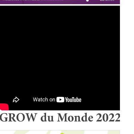
GROW du Monde 2022