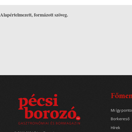
Alapértelmezett, formázott szöveg.
Főme
Mi így pont
Borkereső
Hírek