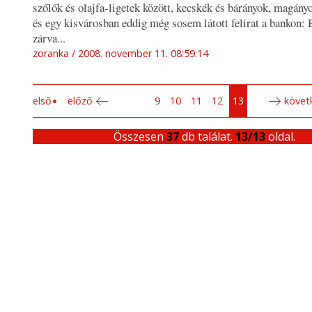
szőlők és olajfa-ligetek között, kecskék és bárányok, magány
és egy kisvárosban eddig még sosem látott felirat a bankon: 
zárva...
zoranka
2008. november 11. 08:59:14
első
előző
9
10
11
12
13
követ
Összesen
37
db találat.
13/13
oldal.