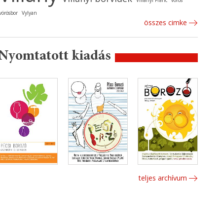
Villányi Franc
vörös
vörösbor
Vylyan
összes cimke
Nyomtatott kiadás
teljes archívum