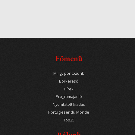
Főmenü
Mi így pontozunk
Borkereső
Hírek
Programajánló
Nyomtatott kiadás
Portugieser du Monde
Top25