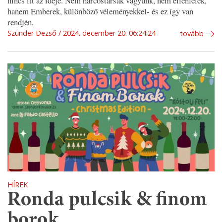
nincs itt az ideje. Nem harcostársak vagyunk, nem ellenfelek,
hanem Emberek, különböző véleményekkel- és ez így van
rendjén.
Szünder Dezső
2024. december 20. 06:24:24
tovább
HÍREK
Ronda pulcsik & finom
borok