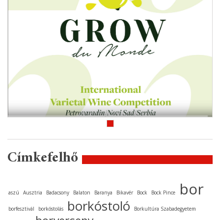
Címkefelhő
bor
aszú
Ausztria
Badacsony
Balaton
Baranya
Bikavér
Bock
Bock Pince
borkóstoló
borfesztivál
borkóstolás
Borkultúra Szabadegyetem