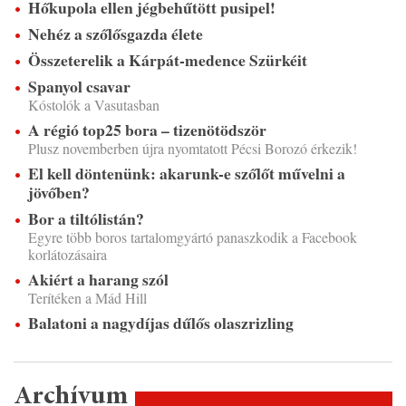
Hőkupola ellen jégbehűtött pusipel!
Nehéz a szőlősgazda élete
Összeterelik a Kárpát-medence Szürkéit
Spanyol csavar
Kóstolók a Vasutasban
A régió top25 bora – tizenötödször
Plusz novemberben újra nyomtatott Pécsi Borozó érkezik!
El kell döntenünk: akarunk-e szőlőt művelni a
jövőben?
Bor a tiltólistán?
Egyre több boros tartalomgyártó panaszkodik a Facebook
korlátozásaira
Akiért a harang szól
Terítéken a Mád Hill
Balatoni a nagydíjas dűlős olaszrizling
Archívum