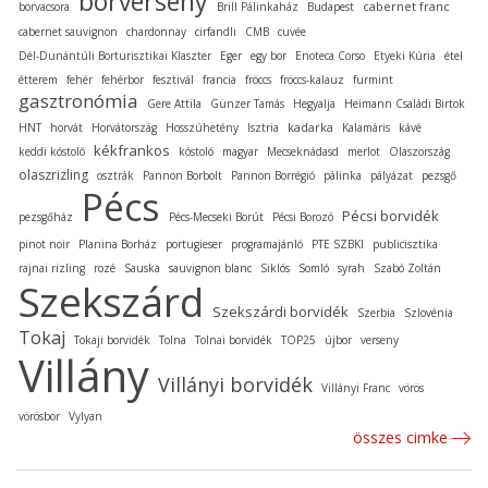
borverseny
cabernet franc
borvacsora
Brill Pálinkaház
Budapest
cabernet sauvignon
chardonnay
cirfandli
CMB
cuvée
Dél-Dunántúli Borturisztikai Klaszter
Eger
egy bor
Enoteca Corso
Etyeki Kúria
étel
étterem
fehér
fehérbor
fesztivál
francia
fröccs
fröccs-kalauz
furmint
gasztronómia
Gere Attila
Günzer Tamás
Hegyalja
Heimann Családi Birtok
kadarka
HNT
horvát
Horvátország
Hosszúhetény
Isztria
Kalamáris
kávé
kékfrankos
keddi kóstoló
kóstoló
magyar
Mecseknádasd
merlot
Olaszország
olaszrizling
osztrák
Pannon Borbolt
Pannon Borrégió
pálinka
pályázat
pezsgő
Pécs
Pécsi borvidék
pezsgőház
Pécs-Mecseki Borút
Pécsi Borozó
pinot noir
Planina Borház
portugieser
programajánló
PTE SZBKI
publicisztika
rajnai rizling
rozé
Sauska
sauvignon blanc
Siklós
Somló
syrah
Szabó Zoltán
Szekszárd
Szekszárdi borvidék
Szerbia
Szlovénia
Tokaj
Tokaji borvidék
Tolna
Tolnai borvidék
TOP25
újbor
verseny
Villány
Villányi borvidék
Villányi Franc
vörös
vörösbor
Vylyan
összes cimke