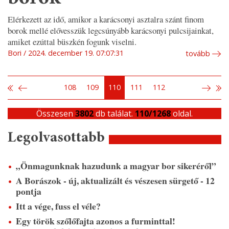
Elérkezett az idő, amikor a karácsonyi asztalra szánt finom
borok mellé elővesszük legcsúnyább karácsonyi pulcsijainkat,
amiket ezúttal büszkén fogunk viselni.
Bori
2024. december 19. 07:07:31
tovább
108
109
110
111
112
Összesen
3802
db találat.
110/1268
oldal.
Legolvasottabb
„Önmagunknak hazudunk a magyar bor sikeréről”
A Borászok - új, aktualizált és vészesen sürgető - 12
pontja
Itt a vége, fuss el véle?
Egy török szőlőfajta azonos a furminttal!