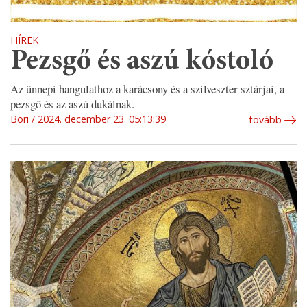
HÍREK
Pezsgő és aszú kóstoló
Az ünnepi hangulathoz a karácsony és a szilveszter sztárjai, a
pezsgő és az aszú dukálnak.
Bori
2024. december 23. 05:13:39
tovább