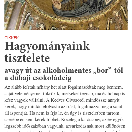
CIKKEK
Hagyományaink
tisztelete
avagy út az alkoholmentes „bor”-tól
a dubaji csokoládéig
Az alább leírtak néhány hét alatt fogalmazódtak meg bennem,
saját véleményemet tükrözik, melyeket tegnap, ma és holnap is
kész vagyok vállalni. A Kedves Olvasótól mindössze annyit
kérek, hogy miután elolvasta az írást, fogalmazza meg a saját
álláspontját. Ha nem is írja le, én úgy is tiszteletben tartom,
cserébe én sem kérek többet. Közeleg a karácsony, az év egyik
legszebb időszakában vagyunk, acsarkodásnak most különösen