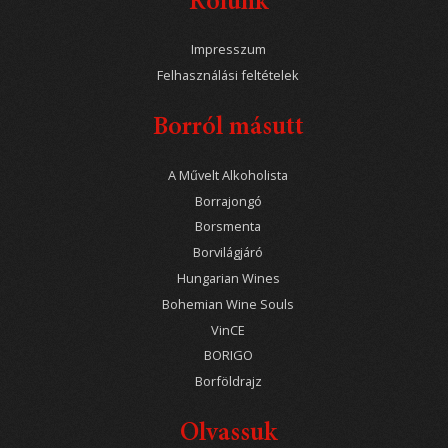
Rólunk
Impresszum
Felhasználási feltételek
Borról másutt
A Művelt Alkoholista
Borrajongó
Borsmenta
Borvilágjáró
Hungarian Wines
Bohemian Wine Souls
VinCE
BORIGO
Borföldrajz
Olvassuk