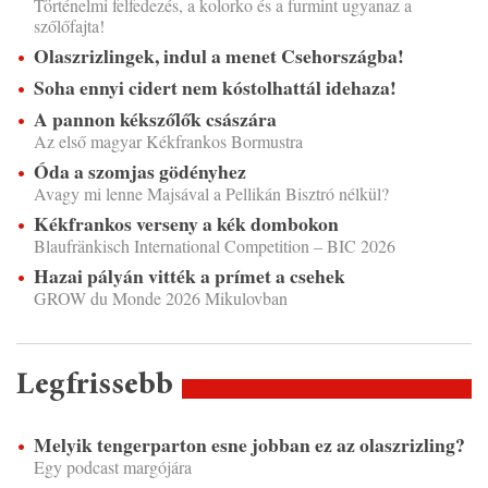
Történelmi felfedezés, a kolorko és a furmint ugyanaz a
szőlőfajta!
Olaszrizlingek, indul a menet Csehországba!
Soha ennyi cidert nem kóstolhattál idehaza!
A pannon kékszőlők császára
Az első magyar Kékfrankos Bormustra
Óda a szomjas gödényhez
Avagy mi lenne Majsával a Pellikán Bisztró nélkül?
Kékfrankos verseny a kék dombokon
Blaufränkisch International Competition – BIC 2026
Hazai pályán vitték a prímet a csehek
GROW du Monde 2026 Mikulovban
Legfrissebb
Melyik tengerparton esne jobban ez az olaszrizling?
Egy podcast margójára