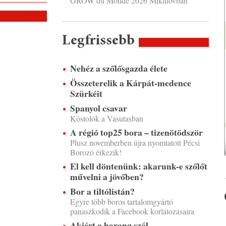
GROW du Monde 2026 Mikulovban
Legfrissebb
Nehéz a szőlősgazda élete
Összeterelik a Kárpát-medence
Szürkéit
Spanyol csavar
Kóstolók a Vasutasban
A régió top25 bora – tizenötödször
Plusz novemberben újra nyomtatott Pécsi
Borozó érkezik!
El kell döntenünk: akarunk-e szőlőt
művelni a jövőben?
Bor a tiltólistán?
Egyre több boros tartalomgyártó
panaszkodik a Facebook korlátozásaira
Akiért a harang szól