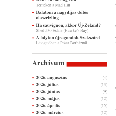
Terítéken a Mád Hill
Balatoni a nagydíjas dűlős
olaszrizling
Ha sauvignon, akkor Új-Zéland?
Shed 530 Estate (Hawke’s Bay)
A folyton újragondolt Szekszárd
Látogatóban a Pósta Borháznál
Archívum
2026. augusztus
(4)
2026. július
(13)
2026. június
(9)
2026. május
(12)
2026. április
(15)
2026. március
(12)