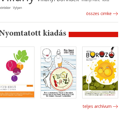
Villányi Franc
vörös
vörösbor
Vylyan
összes cimke
Nyomtatott kiadás
teljes archívum