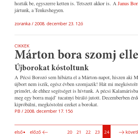
hozták be, egyszerre ketten is. Tetszett akkor is. A
Janus Bo
jártunk, a Tenkeshegyen.
zoranka
2008. december 23. 12ó
CIKKEK
Márton bora szomj ell
Újborokat kóstoltunk
A Pécsi Borozó sem hibázta el a Márton-napot, hiszen aki M
újbort nem iszik, egész évben szomjazik! Hát mi megkóstolt
primőrt, de ehhez segítséget is hívtunk. A pécsi Kalamárisba
meg egy borra majd’ tucatnyi bíráló jutott. Decemberben ér
kipróbálni, megkóstolni ezeket a borokat.
PB
2008. december 17. 15ó
első
előző
20
21
22
23
24
követ