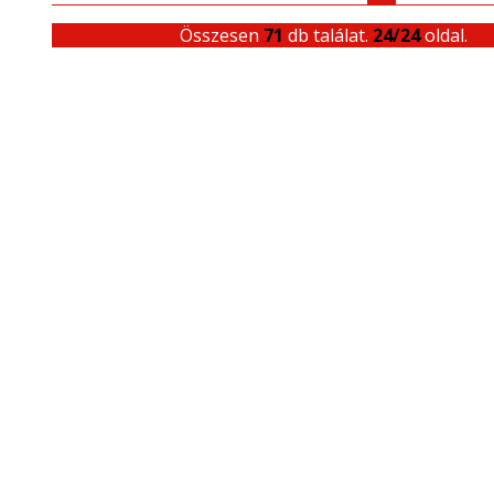
Összesen
71
db találat.
24/24
oldal.