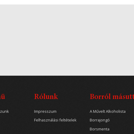
nü
Rólunk
Borról másut
ozunk
Impresszum
A Művelt Alkoholista
Felhasználási feltételek
Borrajongó
Borsmenta