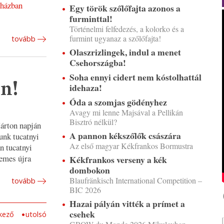
rházban
Egy török szőlőfajta azonos a
furminttal!
Történelmi felfedezés, a kolorko és a
furmint ugyanaz a szőlőfajta!
tovább
Olaszrizlingek, indul a menet
Csehországba!
Soha ennyi cidert nem kóstolhattál
en!
idehaza!
Óda a szomjas gödényhez
Avagy mi lenne Majsával a Pellikán
Bisztró nélkül?
árton napján
A pannon kékszőlők császára
unk tucatnyi
Az első magyar Kékfrankos Bormustra
n tucatnyi
demes újra
Kékfrankos verseny a kék
dombokon
Blaufränkisch International Competition –
tovább
BIC 2026
Hazai pályán vitték a prímet a
csehek
kező
utolsó