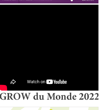
GROW du Monde 2022