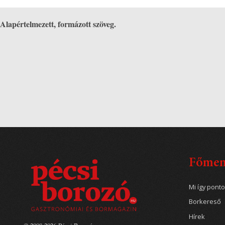
Alapértelmezett, formázott szöveg.
Főme
Mi így pont
Borkereső
Hírek