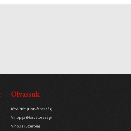
t
Olvassuk
Iće&Piće (Horvátország)
Vinopija (Horvátország)
Vino.rs (Szerbia)