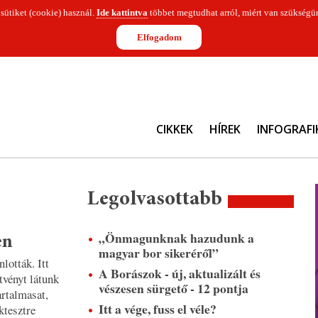
 sütiket (cookie) használ.
Ide kattintva
többet megtudhat arról, miért van szükségün
Elfogadom
CIKKEK
HÍREK
INFOGRAFI
Legolvasottabb
„Önmagunknak hazudunk a
en
magyar bor sikeréről”
lották. Itt
A Borászok - új, aktualizált és
tvényt látunk
vészesen sürgető - 12 pontja
artalmasat,
Itt a vége, fuss el véle?
ktesztre