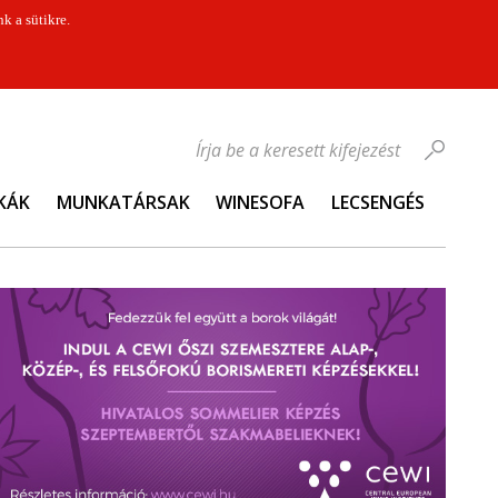
k a sütikre.
Írja be a keresett kifejezést
KÁK
MUNKATÁRSAK
WINESOFA
LECSENGÉS