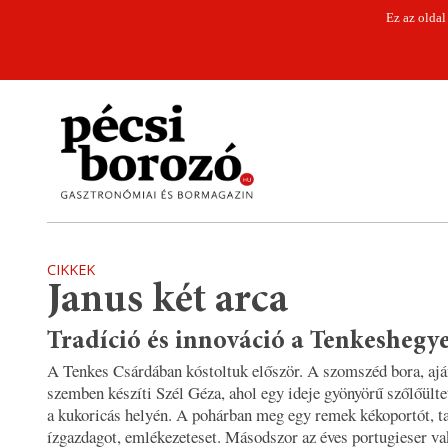
Ez az oldal
CIKKEK
Janus két arca
Tradíció és innováció a Tenkeshegy
A Tenkes Csárdában kóstoltuk először. A szomszéd bora, aján
szemben készíti Szél Géza, ahol egy ideje gyönyörű szőlőülte
a kukoricás helyén. A pohárban meg egy remek kékoportót, t
ízgazdagot, emlékezeteset. Másodszor az éves portugieser va