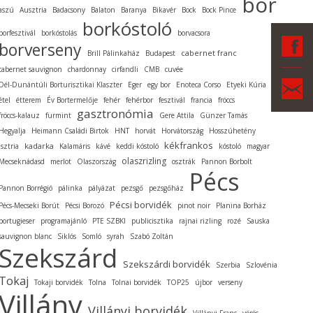
bor
aszú
Ausztria
Badacsony
Balaton
Baranya
Bikavér
Bock
Bock Pince
borkóstoló
borfesztivál
borkóstolás
borvacsora
F
borverseny
cabernet franc
Brill Pálinkaház
Budapest
cabernet sauvignon
chardonnay
cirfandli
CMB
cuvée
Ka
Dél-Dunántúli Borturisztikai Klaszter
Eger
egy bor
Enoteca Corso
Etyeki Kúria
étel
étterem
Év Bortermelője
fehér
fehérbor
fesztivál
francia
fröccs
gasztronómia
fröccs-kalauz
furmint
Gere Attila
Günzer Tamás
Hegyalja
Heimann Családi Birtok
HNT
horvát
Horvátország
Hosszúhetény
kékfrankos
kadarka
Isztria
Kalamáris
kávé
keddi kóstoló
kóstoló
magyar
olaszrizling
Mecseknádasd
merlot
Olaszország
osztrák
Pannon Borbolt
Pécs
Pannon Borrégió
pálinka
pályázat
pezsgő
pezsgőház
Pécsi borvidék
Pécs-Mecseki Borút
Pécsi Borozó
pinot noir
Planina Borház
portugieser
programajánló
PTE SZBKI
publicisztika
rajnai rizling
rozé
Sauska
sauvignon blanc
Siklós
Somló
syrah
Szabó Zoltán
Szekszárd
Szekszárdi borvidék
Szerbia
Szlovénia
Tokaj
Tokaji borvidék
Tolna
Tolnai borvidék
TOP25
újbor
verseny
Villány
Villányi borvidék