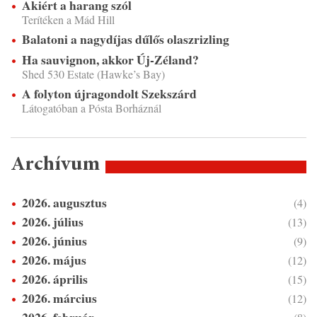
Akiért a harang szól
Terítéken a Mád Hill
Balatoni a nagydíjas dűlős olaszrizling
Ha sauvignon, akkor Új-Zéland?
Shed 530 Estate (Hawke’s Bay)
A folyton újragondolt Szekszárd
Látogatóban a Pósta Borháznál
Archívum
2026. augusztus
(4)
2026. július
(13)
2026. június
(9)
2026. május
(12)
2026. április
(15)
2026. március
(12)
2026. február