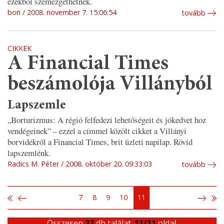
ezekből szemezgethetnek.
bori
2008. november 7. 15:06:54
tovább
CIKKEK
A Financial Times
beszámolója Villányból
Lapszemle
„Borturizmus: A régió felfedezi lehetőségeit és jókedvet hoz
vendégeinek” – ezzel a címmel közölt cikket a Villányi
borvidékről a Financial Times, brit üzleti napilap. Rövid
lapszemlénk.
Radics M. Péter
2008. október 20. 09:33:03
tovább
7
8
9
10
11
Összesen
32
db találat.
11/11
oldal.