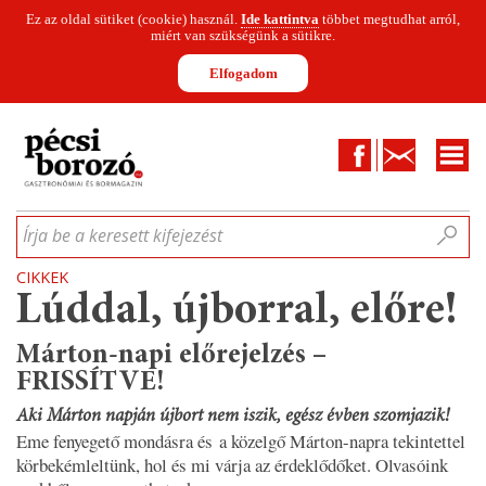
Ez az oldal sütiket (cookie) használ.
Ide kattintva
többet megtudhat arról,
miért van szükségünk a sütikre.
Elfogadom
Facebook
Kapcsolat
CIKKEK
HÍREK
INFOGRAFIKÁK
MUNKATÁRSAK
WINESOFA
LE
Írja be a keresett kifejezést
CIKKEK
Lúddal, újborral, előre!
Márton-napi előrejelzés –
FRISSÍTVE!
Aki Márton napján újbort nem iszik, egész évben szomjazik!
Eme fenyegető mondásra és a közelgő Márton-napra tekintettel
körbekémleltünk, hol és mi várja az érdeklődőket. Olvasóink