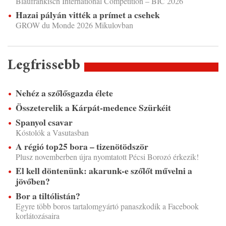
Blaufränkisch International Competition – BIC 2026
Hazai pályán vitték a prímet a csehek
GROW du Monde 2026 Mikulovban
Legfrissebb
Nehéz a szőlősgazda élete
Összeterelik a Kárpát-medence Szürkéit
Spanyol csavar
Kóstolók a Vasutasban
A régió top25 bora – tizenötödször
Plusz novemberben újra nyomtatott Pécsi Borozó érkezik!
El kell döntenünk: akarunk-e szőlőt művelni a
jövőben?
Bor a tiltólistán?
Egyre több boros tartalomgyártó panaszkodik a Facebook
korlátozásaira