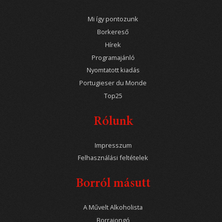
Mi így pontozunk
Borkereső
Hírek
Programajánló
Nyomtatott kiadás
Portugieser du Monde
Top25
Rólunk
Impresszum
Felhasználási feltételek
Borról másutt
A Művelt Alkoholista
Borrajongó