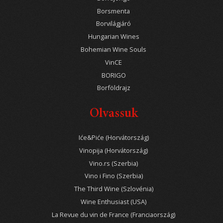
Borsmenta
Borvilágjáró
Hungarian Wines
Bohemian Wine Souls
VinCE
BORIGO
Borföldrajz
Olvassuk
Iće&Piće (Horvátország)
Vinopija (Horvátország)
Vino.rs (Szerbia)
Vino i Fino (Szerbia)
The Third Wine (Szlovénia)
Wine Enthusiast (USA)
La Revue du vin de France (Franciaország)