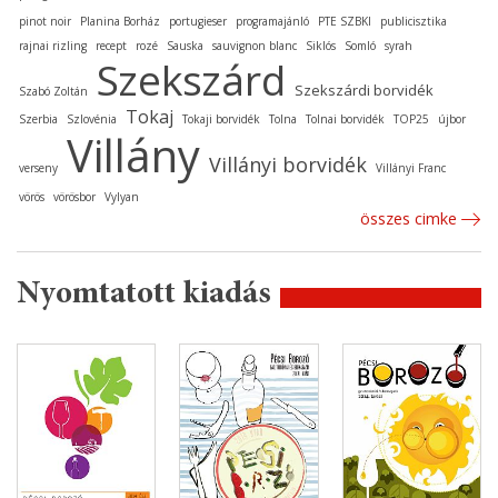
pinot noir
Planina Borház
portugieser
programajánló
PTE SZBKI
publicisztika
rajnai rizling
recept
rozé
Sauska
sauvignon blanc
Siklós
Somló
syrah
Szekszárd
Szekszárdi borvidék
Szabó Zoltán
Tokaj
Szerbia
Szlovénia
Tokaji borvidék
Tolna
Tolnai borvidék
TOP25
újbor
Villány
Villányi borvidék
verseny
Villányi Franc
vörös
vörösbor
Vylyan
összes cimke
Nyomtatott kiadás