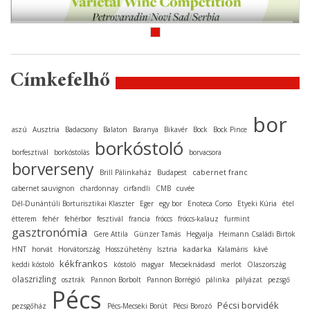
Címkefelhő
bor
aszú
Ausztria
Badacsony
Balaton
Baranya
Bikavér
Bock
Bock Pince
borkóstoló
borfesztivál
borkóstolás
borvacsora
borverseny
cabernet franc
Brill Pálinkaház
Budapest
cabernet sauvignon
chardonnay
cirfandli
CMB
cuvée
Dél-Dunántúli Borturisztikai Klaszter
Eger
egy bor
Enoteca Corso
Etyeki Kúria
étel
étterem
fehér
fehérbor
fesztivál
francia
fröccs
fröccs-kalauz
furmint
gasztronómia
Gere Attila
Günzer Tamás
Hegyalja
Heimann Családi Birtok
kadarka
HNT
horvát
Horvátország
Hosszúhetény
Isztria
Kalamáris
kávé
kékfrankos
keddi kóstoló
kóstoló
magyar
Mecseknádasd
merlot
Olaszország
olaszrizling
osztrák
Pannon Borbolt
Pannon Borrégió
pálinka
pályázat
pezsgő
Pécs
Pécsi borvidék
pezsgőház
Pécs-Mecseki Borút
Pécsi Borozó