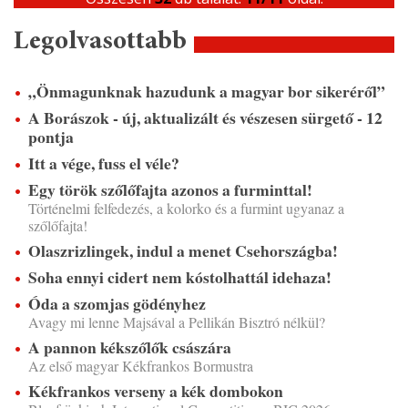
Legolvasottabb
„Önmagunknak hazudunk a magyar bor sikeréről”
A Borászok - új, aktualizált és vészesen sürgető - 12
pontja
Itt a vége, fuss el véle?
Egy török szőlőfajta azonos a furminttal!
Történelmi felfedezés, a kolorko és a furmint ugyanaz a
szőlőfajta!
Olaszrizlingek, indul a menet Csehországba!
Soha ennyi cidert nem kóstolhattál idehaza!
Óda a szomjas gödényhez
Avagy mi lenne Majsával a Pellikán Bisztró nélkül?
A pannon kékszőlők császára
Az első magyar Kékfrankos Bormustra
Kékfrankos verseny a kék dombokon