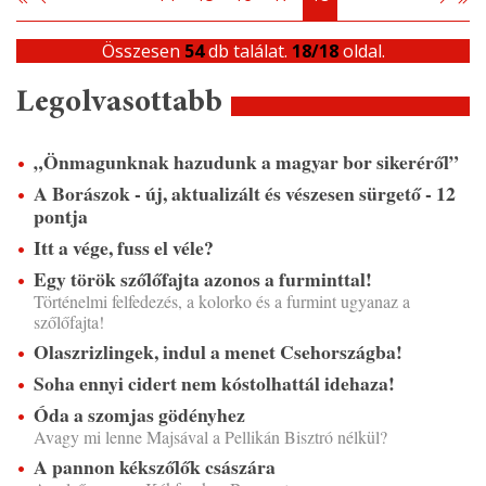
Összesen
54
db találat.
18/18
oldal.
Legolvasottabb
„Önmagunknak hazudunk a magyar bor sikeréről”
A Borászok - új, aktualizált és vészesen sürgető - 12
pontja
Itt a vége, fuss el véle?
Egy török szőlőfajta azonos a furminttal!
Történelmi felfedezés, a kolorko és a furmint ugyanaz a
szőlőfajta!
Olaszrizlingek, indul a menet Csehországba!
Soha ennyi cidert nem kóstolhattál idehaza!
Óda a szomjas gödényhez
Avagy mi lenne Majsával a Pellikán Bisztró nélkül?
A pannon kékszőlők császára