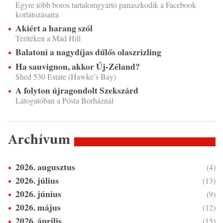
Egyre több boros tartalomgyártó panaszkodik a Facebook
korlátozásaira
Akiért a harang szól
Terítéken a Mád Hill
Balatoni a nagydíjas dűlős olaszrizling
Ha sauvignon, akkor Új-Zéland?
Shed 530 Estate (Hawke’s Bay)
A folyton újragondolt Szekszárd
Látogatóban a Pósta Borháznál
Archívum
2026. augusztus
(4)
2026. július
(13)
2026. június
(9)
2026. május
(12)
2026. április
(15)