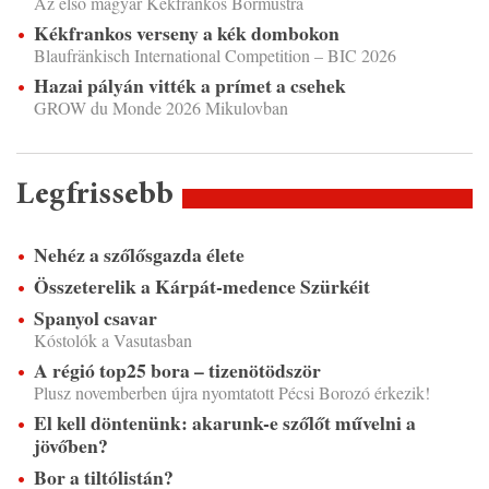
Az első magyar Kékfrankos Bormustra
Kékfrankos verseny a kék dombokon
Blaufränkisch International Competition – BIC 2026
Hazai pályán vitték a prímet a csehek
GROW du Monde 2026 Mikulovban
Legfrissebb
Nehéz a szőlősgazda élete
Összeterelik a Kárpát-medence Szürkéit
Spanyol csavar
Kóstolók a Vasutasban
A régió top25 bora – tizenötödször
Plusz novemberben újra nyomtatott Pécsi Borozó érkezik!
El kell döntenünk: akarunk-e szőlőt művelni a
jövőben?
Bor a tiltólistán?