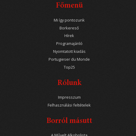
Főmenü
Mi így pontozunk
Borkereső
Hírek
Programajánló
Nyomtatott kiadás
Portugieser du Monde
Top25
Rólunk
Impresszum
Felhasználási feltételek
Borról másutt
A Művelt Alkoholista