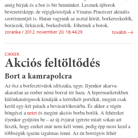
amíg bírjuk és a bor is bír bennünket. Lesznek újborok
bevezetésképp, de végigkóstoljuk a Vinatus Pincészet aktuális
szortimentjét is. Hatan vagyunk az asztal körül, borkereskedők,
borászok, firkászok, borkedvelők. Jöhetnek a borok.
zoranka
2012. november 20. 18:44:29
tovább
CIKKEK
Akciós feltöltődés
Bort a kamrapolcra
Az ősz a borfesztiválok időszaka, ugye. Ilyenkor akarva-
akaratlan az ember némi borral tér haza. A hipermarketekben
különkatalógusok kínálják a leértékelt portékát, megint csak
kerül egy-két palack a bevásárlókosárba. És akkor a végén
böngészi a
netet
és megint akciós borba botlik. A fehéreket
ilyenkor gyűjtöm be – az új évjárat ígérete miatt sokan azt
hiszik, hogy ezeket már nem kell venni, pedig épp most kezd a
többségük igazán izgalmas lenni. Az én borrégiós fehér