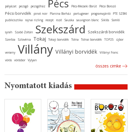
Pécs
pályázat
pezsgő
pezsgőház
Pécs-Mecseki Borút
Pécsi Borozó
Pécsi borvidék
pinot noir
Planina Borház
portugieser
programajánló
PTE SZBKI
publicisztika
rajnai rizling
recept
rozé
Sauska
sauvignon blanc
Siklós
Somló
Szekszárd
Szekszárdi borvidék
syrah
Szabó Zoltán
Tokaj
Szerbia
Szlovénia
Tokaji borvidék
Tolna
Tolnai borvidék
TOP25
újbor
Villány
Villányi borvidék
verseny
Villányi Franc
vörös
vörösbor
Vylyan
összes cimke
Nyomtatott kiadás