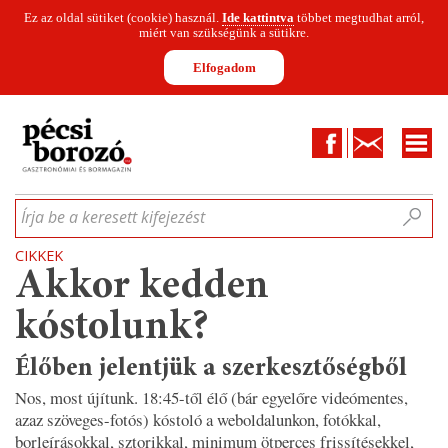
Ez az oldal sütiket (cookie) használ.
Ide kattintva
többet megtudhat arról,
miért van szükségünk a sütikre.
Elfogadom
Facebook
Kapcsolat
CIKKEK
HÍREK
INFOGRAFIKÁK
MUNKATÁRSAK
WINESOFA
LE
Írja be a keresett kifejezést
CIKKEK
Akkor kedden
kóstolunk?
Élőben jelentjük a szerkesztőségből
Nos, most újítunk. 18:45-től élő (bár egyelőre videómentes,
azaz szöveges-fotós) kóstoló a weboldalunkon, fotókkal,
borleírásokkal, sztorikkal, minimum ötperces frissítésekkel,