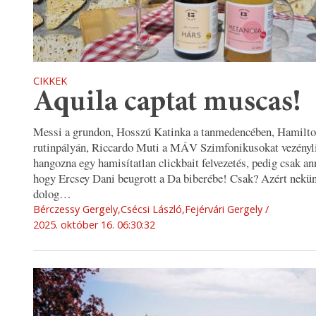
CIKKEK
Aquila captat muscas!
Messi a grundon, Hosszú Katinka a tanmedencében, Hamilto
rutinpályán, Riccardo Muti a MÁV Szimfonikusokat vezényli
hangozna egy hamisítatlan clickbait felvezetés, pedig csak ann
hogy Ercsey Dani beugrott a Da biberébe! Csak? Azért nekü
dolog…
Bérczessy Gergely,Csécsi László,Fejérvári Gergely
2025. október 16. 06:30:32