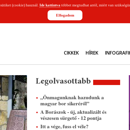
 sütiket (cookie) használ.
Ide kattintva
többet megtudhat arról, miért van szükségün
Elfogadom
CIKKEK
HÍREK
INFOGRAFI
Legolvasottabb
„Önmagunknak hazudunk a
magyar bor sikeréről”
A Borászok - új, aktualizált és
vészesen sürgető - 12 pontja
Itt a vége, fuss el véle?