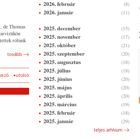
2026. február
(8)
2026. január
(11)
tt, de Thomas
2025. december
(15)
farvizükön
2025. november
(17)
tettek rólunk
2025. október
(21)
2025. szeptember
(20)
tovább
2025. augusztus
(18)
2025. július
(18)
kező
utolsó
2025. június
(20)
2025. május
(20)
2025. április
(20)
2025. március
(19)
2025. február
(18)
2025. január
(29)
teljes arhívum