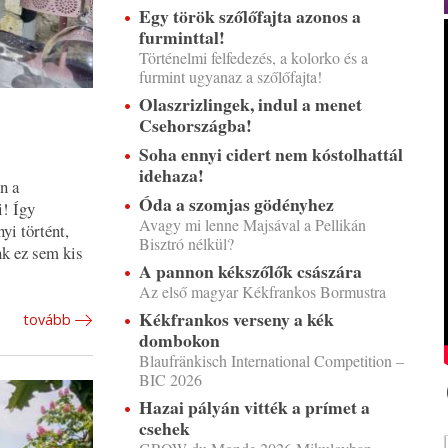
Egy török szőlőfajta azonos a
furminttal!
Történelmi felfedezés, a kolorko és a
furmint ugyanaz a szőlőfajta!
Olaszrizlingek, indul a menet
Csehországba!
Soha ennyi cidert nem kóstolhattál
idehaza!
n a
Óda a szomjas gödényhez
! Így
Avagy mi lenne Majsával a Pellikán
yi történt,
Bisztró nélkül?
nk ez sem kis
A pannon kékszőlők császára
Az első magyar Kékfrankos Bormustra
Kékfrankos verseny a kék
tovább
dombokon
Blaufränkisch International Competition –
BIC 2026
Hazai pályán vitték a prímet a
csehek