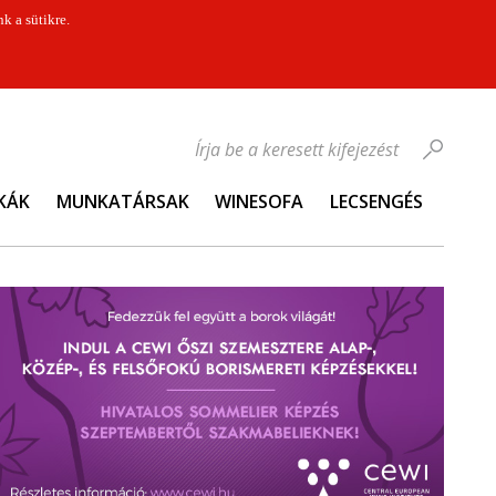
k a sütikre.
Írja be a keresett kifejezést
KÁK
MUNKATÁRSAK
WINESOFA
LECSENGÉS