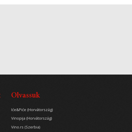
t
Olvassuk
Iće&Piće (Horvátország)
Vinopija (Horvátország)
Vino.rs (Szerbia)