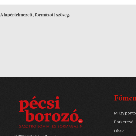
Alapértelmezett, formázott szöveg.
Főme
Mi így pont
Borkereső
Hírek