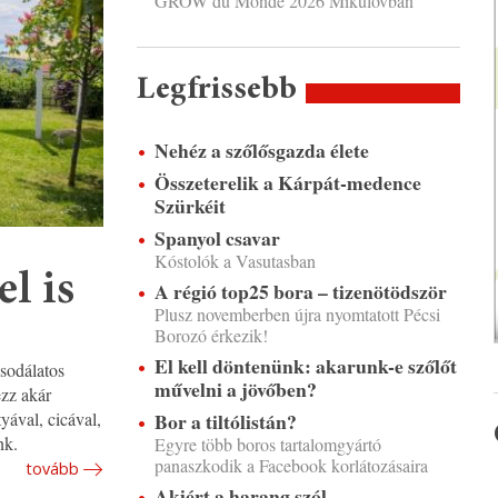
GROW du Monde 2026 Mikulovban
Legfrissebb
Nehéz a szőlősgazda élete
Összeterelik a Kárpát-medence
Szürkéit
Spanyol csavar
Kóstolók a Vasutasban
l is
A régió top25 bora – tizenötödször
Plusz novemberben újra nyomtatott Pécsi
Borozó érkezik!
El kell döntenünk: akarunk-e szőlőt
csodálatos
művelni a jövőben?
ezz akár
yával, cicával,
Bor a tiltólistán?
nk.
Egyre több boros tartalomgyártó
panaszkodik a Facebook korlátozásaira
tovább
Akiért a harang szól