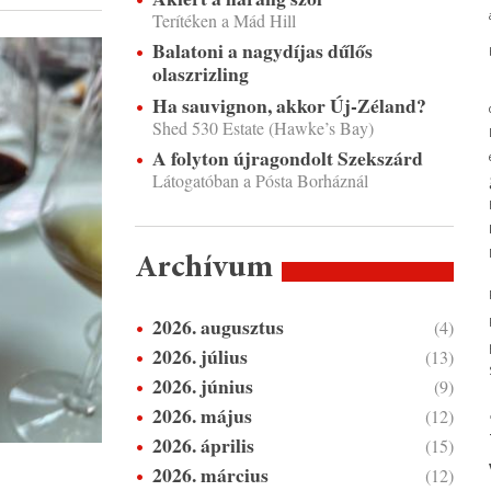
Terítéken a Mád Hill
Balatoni a nagydíjas dűlős
olaszrizling
Ha sauvignon, akkor Új-Zéland?
Shed 530 Estate (Hawke’s Bay)
A folyton újragondolt Szekszárd
Látogatóban a Pósta Borháznál
Archívum
2026. augusztus
(4)
2026. július
(13)
2026. június
(9)
2026. május
(12)
2026. április
(15)
2026. március
(12)