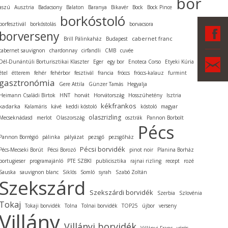
bor
aszú
Ausztria
Badacsony
Balaton
Baranya
Bikavér
Bock
Bock Pince
borkóstoló
borfesztivál
borkóstolás
borvacsora
F
borverseny
cabernet franc
Brill Pálinkaház
Budapest
cabernet sauvignon
chardonnay
cirfandli
CMB
cuvée
Ka
Dél-Dunántúli Borturisztikai Klaszter
Eger
egy bor
Enoteca Corso
Etyeki Kúria
étel
étterem
fehér
fehérbor
fesztivál
francia
fröccs
fröccs-kalauz
furmint
gasztronómia
Gere Attila
Günzer Tamás
Hegyalja
Heimann Családi Birtok
HNT
horvát
Horvátország
Hosszúhetény
Isztria
kékfrankos
kadarka
Kalamáris
kávé
keddi kóstoló
kóstoló
magyar
olaszrizling
Mecseknádasd
merlot
Olaszország
osztrák
Pannon Borbolt
Pécs
Pannon Borrégió
pálinka
pályázat
pezsgő
pezsgőház
Pécsi borvidék
Pécs-Mecseki Borút
Pécsi Borozó
pinot noir
Planina Borház
portugieser
programajánló
PTE SZBKI
publicisztika
rajnai rizling
recept
rozé
Sauska
sauvignon blanc
Siklós
Somló
syrah
Szabó Zoltán
Szekszárd
Szekszárdi borvidék
Szerbia
Szlovénia
Tokaj
Tokaji borvidék
Tolna
Tolnai borvidék
TOP25
újbor
verseny
Villány
Villányi borvidék