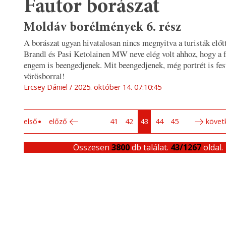
Fautor borászat
Moldáv borélmények 6. rész
A borászat ugyan hivatalosan nincs megnyitva a turisták elő
Brandl és Pasi Ketolainen MW neve elég volt ahhoz, hogy a 
engem is beengedjenek. Mit beengedjenek, még portrét is fes
vörösborral!
Ercsey Dániel
2025. október 14. 07:10:45
első
előző
41
42
43
44
45
követ
Összesen
3800
db találat.
43/1267
oldal.