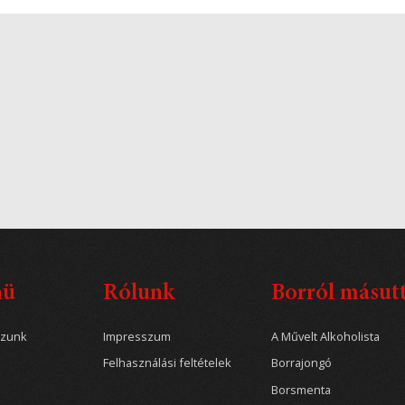
nü
Rólunk
Borról másut
ozunk
Impresszum
A Művelt Alkoholista
Felhasználási feltételek
Borrajongó
Borsmenta