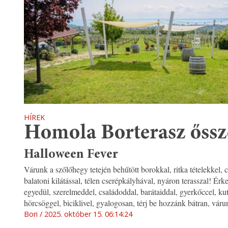
HÍREK
Homola Borterasz őssze
Halloween Fever
Várunk a szőlőhegy tetején behűtött borokkal, ritka tételekkel, 
balatoni kilátással, télen cserépkályhával, nyáron terasszal! Érk
egyedül, szerelmeddel, családoddal, barátaiddal, gyerkőccel, kut
hörcsöggel, biciklivel, gyalogosan, térj be hozzánk bátran, váru
Bori
2025. október 15. 06:14:24