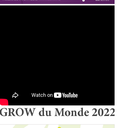
GROW du Monde 2022