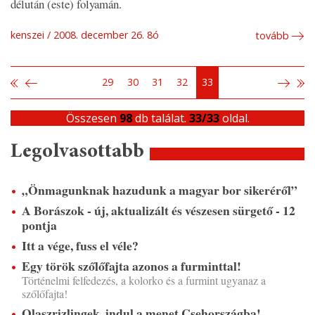
délután (este) folyamán.
kenszei
2008. december 26. 8ó
tovább
29
30
31
32
33
Összesen
98
db találat.
33/33
oldal.
Legolvasottabb
„Önmagunknak hazudunk a magyar bor sikeréről”
A Borászok - új, aktualizált és vészesen sürgető - 12
pontja
Itt a vége, fuss el véle?
Egy török szőlőfajta azonos a furminttal!
Történelmi felfedezés, a kolorko és a furmint ugyanaz a
szőlőfajta!
Olaszrizlingek, indul a menet Csehországba!