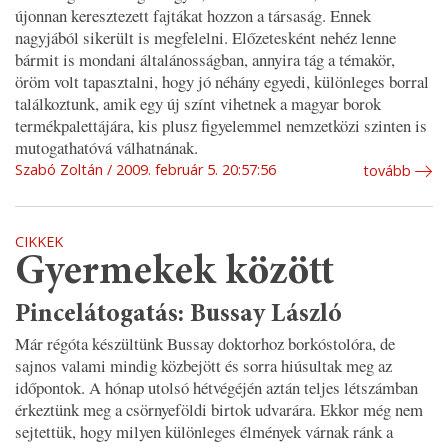
újonnan keresztezett fajtákat hozzon a társaság. Ennek
nagyjából sikerült is megfelelni. Előzetesként nehéz lenne
bármit is mondani általánosságban, annyira tág a témakör,
öröm volt tapasztalni, hogy jó néhány egyedi, különleges borral
találkoztunk, amik egy új színt vihetnek a magyar borok
termékpalettájára, kis plusz figyelemmel nemzetközi szinten is
mutogathatóvá válhatnának.
Szabó Zoltán
2009. február 5. 20:57:56
tovább
CIKKEK
Gyermekek között
Pincelátogatás: Bussay László
Már régóta készültünk Bussay doktorhoz borkóstolóra, de
sajnos valami mindig közbejött és sorra hiúsultak meg az
időpontok. A hónap utolsó hétvégéjén aztán teljes létszámban
érkeztünk meg a csörnyeföldi birtok udvarára. Ekkor még nem
sejtettük, hogy milyen különleges élmények várnak ránk a