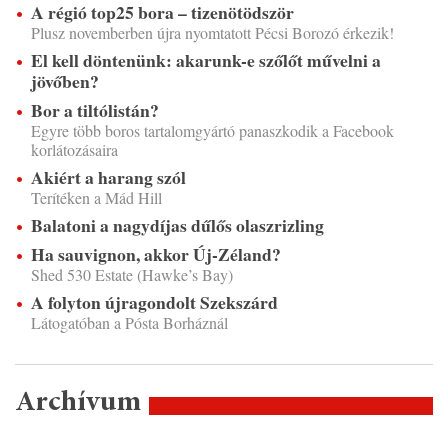
A régió top25 bora – tizenötödször
Plusz novemberben újra nyomtatott Pécsi Borozó érkezik!
El kell döntenünk: akarunk-e szőlőt művelni a
jövőben?
Bor a tiltólistán?
Egyre több boros tartalomgyártó panaszkodik a Facebook
korlátozásaira
Akiért a harang szól
Terítéken a Mád Hill
Balatoni a nagydíjas dűlős olaszrizling
Ha sauvignon, akkor Új-Zéland?
Shed 530 Estate (Hawke’s Bay)
A folyton újragondolt Szekszárd
Látogatóban a Pósta Borháznál
Archívum