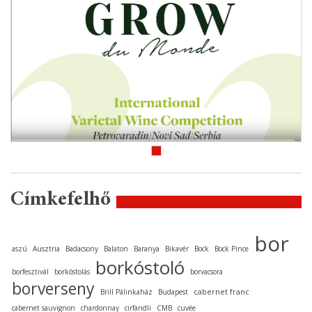
Címkefelhő
bor
aszú
Ausztria
Badacsony
Balaton
Baranya
Bikavér
Bock
Bock Pince
borkóstoló
borfesztivál
borkóstolás
borvacsora
borverseny
cabernet franc
Brill Pálinkaház
Budapest
cabernet sauvignon
chardonnay
cirfandli
CMB
cuvée