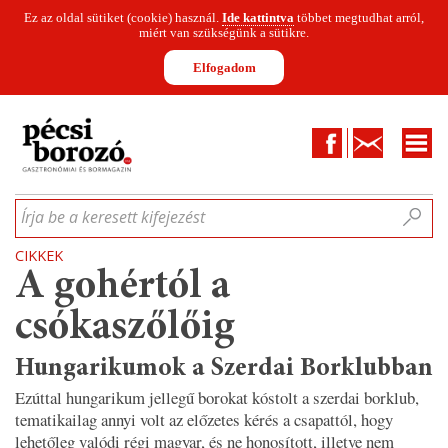
Ez az oldal sütiket (cookie) használ.
Ide kattintva
többet megtudhat arról,
miért van szükségünk a sütikre.
Elfogadom
Facebook
Kapcsolat
CIKKEK
HÍREK
INFOGRAFIKÁK
MUNKATÁRSAK
WINESOFA
LE
Írja be a keresett kifejezést
CIKKEK
A gohértól a
csókaszőlőig
Hungarikumok a Szerdai Borklubban
Ezúttal hungarikum jellegű borokat kóstolt a szerdai borklub,
tematikailag annyi volt az előzetes kérés a csapattól, hogy
lehetőleg valódi régi magyar, és ne honosított, illetve nem