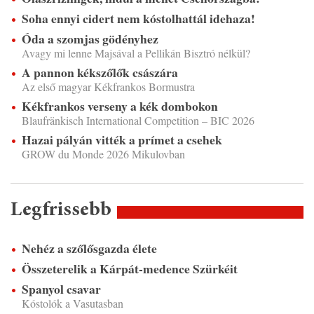
Soha ennyi cidert nem kóstolhattál idehaza!
Óda a szomjas gödényhez
Avagy mi lenne Majsával a Pellikán Bisztró nélkül?
A pannon kékszőlők császára
Az első magyar Kékfrankos Bormustra
Kékfrankos verseny a kék dombokon
Blaufränkisch International Competition – BIC 2026
Hazai pályán vitték a prímet a csehek
GROW du Monde 2026 Mikulovban
Legfrissebb
Nehéz a szőlősgazda élete
Összeterelik a Kárpát-medence Szürkéit
Spanyol csavar
Kóstolók a Vasutasban