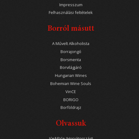
Impresszum
Felhasználási feltételek
Borról másutt
A Művelt Alkoholista
Borrajongó
Borsmenta
Borvilágjáró
Hungarian Wines
Bohemian Wine Souls
VinCE
BORIGO
Borföldrajz
Olvassuk
Iće&Piće (Horvátország)