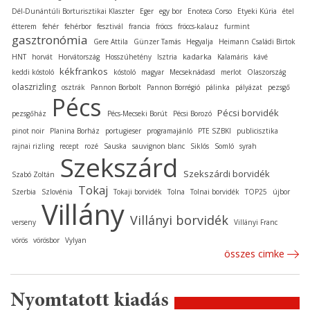
Dél-Dunántúli Borturisztikai Klaszter
Eger
egy bor
Enoteca Corso
Etyeki Kúria
étel
étterem
fehér
fehérbor
fesztivál
francia
fröccs
fröccs-kalauz
furmint
gasztronómia
Gere Attila
Günzer Tamás
Hegyalja
Heimann Családi Birtok
kadarka
HNT
horvát
Horvátország
Hosszúhetény
Isztria
Kalamáris
kávé
kékfrankos
keddi kóstoló
kóstoló
magyar
Mecseknádasd
merlot
Olaszország
olaszrizling
osztrák
Pannon Borbolt
Pannon Borrégió
pálinka
pályázat
pezsgő
Pécs
Pécsi borvidék
pezsgőház
Pécs-Mecseki Borút
Pécsi Borozó
pinot noir
Planina Borház
portugieser
programajánló
PTE SZBKI
publicisztika
rajnai rizling
recept
rozé
Sauska
sauvignon blanc
Siklós
Somló
syrah
Szekszárd
Szekszárdi borvidék
Szabó Zoltán
Tokaj
Szerbia
Szlovénia
Tokaji borvidék
Tolna
Tolnai borvidék
TOP25
újbor
Villány
Villányi borvidék
verseny
Villányi Franc
vörös
vörösbor
Vylyan
összes cimke
Nyomtatott kiadás