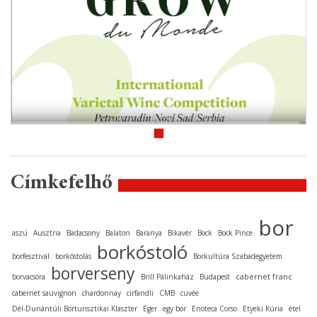
Címkefelhő
bor
aszú
Ausztria
Badacsony
Balaton
Baranya
Bikavér
Bock
Bock Pince
borkóstoló
borfesztivál
borkóstolás
Borkultúra Szabadegyetem
borverseny
cabernet franc
borvacsora
Brill Pálinkaház
Budapest
cabernet sauvignon
chardonnay
cirfandli
CMB
cuvée
Dél-Dunántúli Borturisztikai Klaszter
Eger
egy bor
Enoteca Corso
Etyeki Kúria
étel