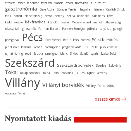
étterem
fehér
fehérbor
fesztivál
francia
fröccs
fröccs-kalauz
furmint
gasztronómia
Gere Attila
Günzer Tamás
Hegyalja
Heimann Családi Birtok
kadarka
HNT
horvát
Horvátország
Hosszúhetény
Isztria
Kalamáris
kávé
kékfrankos
keddi kóstoló
kóstoló
magyar
Mecseknádasd
merlot
Olaszország
olaszrizling
osztrák
Pannon Borbolt
Pannon Borrégió
pálinka
pályázat
pezsgő
Pécs
Pécsi borvidék
pezsgőház
Pécs-Mecseki Borút
Pécsi Borozó
pinot noir
Planina Borház
portugieser
programajánló
PTE SZBKI
publicisztika
rajnai rizling
rozé
Sauska
sauvignon blanc
Siklós
Somló
syrah
Szabó Zoltán
Szekszárd
Szekszárdi borvidék
Szerbia
Szlovénia
Tokaj
Tokaji borvidék
Tolna
Tolnai borvidék
TOP25
újbor
verseny
Villány
Villányi borvidék
Villányi Franc
vörös
vörösbor
Vylyan
összes cimke
Nyomtatott kiadás