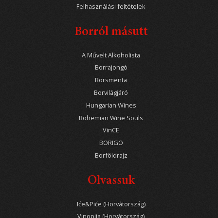
Felhasználási feltételek
Borról másutt
A Művelt Alkoholista
Borrajongó
Borsmenta
Borvilágjáró
Hungarian Wines
Bohemian Wine Souls
VinCE
BORIGO
Borföldrajz
Olvassuk
Iće&Piće (Horvátország)
Vinopija (Horvátország)