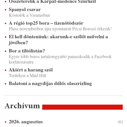
Összeterelik a Kárpát-medence Szürkéit
Spanyol csavar
Kóstolók a Vasutasban
A régió top25 bora – tizenötödször
Plusz novemberben újra nyomtatott Pécsi Borozó érkezik!
El kell döntenünk: akarunk-e szőlőt művelni a
jövőben?
Bor a tiltólistán?
Egyre több boros tartalomgyártó panaszkodik a Facebook
korlátozásaira
Akiért a harang szól
Terítéken a Mád Hill
Balatoni a nagydíjas dűlős olaszrizling
Archívum
2026. augusztus
(6)