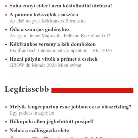
Soha ennyi cidert nem kóstolhattál idehaza!
A pannon kékszőlők császára
Az első magyar Kékfrankos Bormustra
Óda a szomjas gödényhez
Avagy mi lenne Majsával a Pellikán Bisztró nélkül?
Kékfrankos verseny a kék dombokon
Blaufränkisch International Competition – BIC 2026
Hazai pályán vitték a prímet a csehek
GROW du Monde 2026 Mikulovban
Legfrissebb
Melyik tengerparton esne jobban ez az olaszrizling?
Egy podcast margójára
Hőkupola ellen jégbehűtött pusipel!
Nehéz a szőlősgazda élete