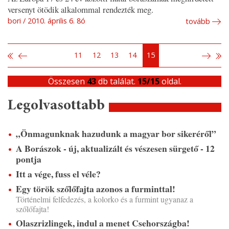
versenyt ötödik alkalommal rendezték meg.
bori
2010. április 6. 8ó
tovább
11
12
13
14
15
Összesen
43
db találat.
15/15
oldal.
Legolvasottabb
„Önmagunknak hazudunk a magyar bor sikeréről”
A Borászok - új, aktualizált és vészesen sürgető - 12
pontja
Itt a vége, fuss el véle?
Egy török szőlőfajta azonos a furminttal!
Történelmi felfedezés, a kolorko és a furmint ugyanaz a
szőlőfajta!
Olaszrizlingek, indul a menet Csehországba!