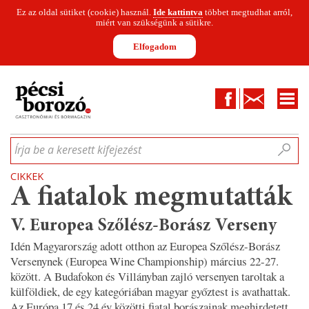
Ez az oldal sütiket (cookie) használ.
Ide kattintva
többet megtudhat arról,
miért van szükségünk a sütikre.
Elfogadom
Facebook
Kapcsolat
CIKKEK
HÍREK
INFOGRAFIKÁK
MUNKATÁRSAK
WINESOFA
LE
Írja be a keresett kifejezést
CIKKEK
A fiatalok megmutatták
V. Europea Szőlész-Borász Verseny
Idén Magyarország adott otthon az Europea Szőlész-Borász
Versenynek (Europea Wine Championship) március 22-27.
között. A Budafokon és Villányban zajló versenyen taroltak a
külföldiek, de egy kategóriában magyar győztest is avathattak.
Az Európa 17 és 24 év közötti fiatal borászainak meghirdetett