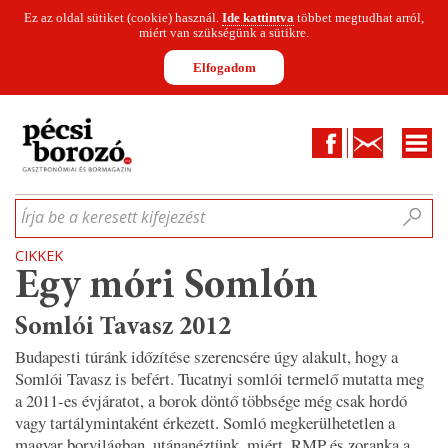
Ez az oldal sütiket (cookie) használ.
Ide kattintva
többet megtudhat arról,
miért van szükségünk a sütikre.
Elfogadom
Facebook
Kapcsolat
CIKKEK
HÍREK
INFOGRAFIKÁK
MUNKATÁRSAK
WINESOFA
LE
Írja be a keresett kifejezést
CIKKEK
Egy móri Somlón
Somlói Tavasz 2012
Budapesti túránk időzítése szerencsére úgy alakult, hogy a
Somlói Tavasz is befért. Tucatnyi somlói termelő mutatta meg
a 2011-es évjáratot, a borok döntő többsége még csak hordó
vagy tartálymintaként érkezett. Somló megkerülhetetlen a
magyar borvilágban, utánanéztünk, miért. RMP és zoranka a