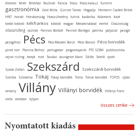
étterem
fehér
fehérbor
fesztivál
francia
fröccs
fröccs-kalauz
furmint
gasztronómia
Gere Attila
Günzer Tamás
Hegyalja
Heimann Családi Birtok
kadarka
HNT
horvát
Horvátország
Hosszúhetény
Isztria
Kalamáris
kávé
kékfrankos
keddi kóstoló
kóstoló
magyar
Mecseknádasd
merlot
Olaszország
olaszrizling
osztrák
Pannon Borbolt
Pannon Borrégió
pálinka
pályázat
pezsgő
Pécs
Pécsi borvidék
pezsgőház
Pécs-Mecseki Borút
Pécsi Borozó
pinot noir
Planina Borház
portugieser
programajánló
PTE SZBKI
publicisztika
rajnai rizling
recept
rozé
Sauska
sauvignon blanc
Siklós
Somló
syrah
Szekszárd
Szekszárdi borvidék
Szabó Zoltán
Tokaj
Szerbia
Szlovénia
Tokaji borvidék
Tolna
Tolnai borvidék
TOP25
újbor
Villány
Villányi borvidék
verseny
Villányi Franc
vörös
vörösbor
Vylyan
összes cimke
Nyomtatott kiadás