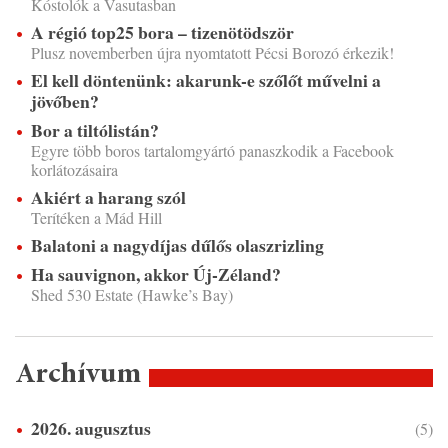
Kóstolók a Vasutasban
A régió top25 bora – tizenötödször
Plusz novemberben újra nyomtatott Pécsi Borozó érkezik!
El kell döntenünk: akarunk-e szőlőt művelni a
jövőben?
Bor a tiltólistán?
Egyre több boros tartalomgyártó panaszkodik a Facebook
korlátozásaira
Akiért a harang szól
Terítéken a Mád Hill
Balatoni a nagydíjas dűlős olaszrizling
Ha sauvignon, akkor Új-Zéland?
Shed 530 Estate (Hawke’s Bay)
Archívum
2026. augusztus
(5)