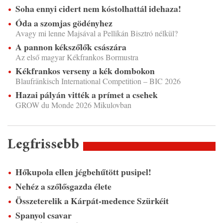
Soha ennyi cidert nem kóstolhattál idehaza!
Óda a szomjas gödényhez
Avagy mi lenne Majsával a Pellikán Bisztró nélkül?
A pannon kékszőlők császára
Az első magyar Kékfrankos Bormustra
Kékfrankos verseny a kék dombokon
Blaufränkisch International Competition – BIC 2026
Hazai pályán vitték a prímet a csehek
GROW du Monde 2026 Mikulovban
Legfrissebb
Hőkupola ellen jégbehűtött pusipel!
Nehéz a szőlősgazda élete
Összeterelik a Kárpát-medence Szürkéit
Spanyol csavar