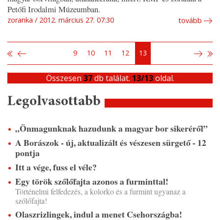
Petőfi Irodalmi Múzeumban.
zoranka
2012. március 27. 07:30
tovább
9
10
11
12
13
Összesen
37
db találat.
13/13
oldal.
Legolvasottabb
„Önmagunknak hazudunk a magyar bor sikeréről”
A Borászok - új, aktualizált és vészesen sürgető - 12
pontja
Itt a vége, fuss el véle?
Egy török szőlőfajta azonos a furminttal!
Történelmi felfedezés, a kolorko és a furmint ugyanaz a
szőlőfajta!
Olaszrizlingek, indul a menet Csehországba!