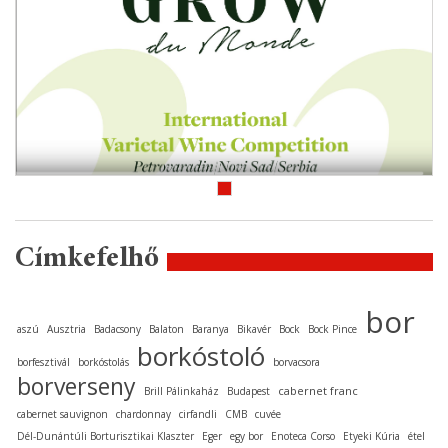
Címkefelhő
bor
aszú
Ausztria
Badacsony
Balaton
Baranya
Bikavér
Bock
Bock Pince
borkóstoló
borfesztivál
borkóstolás
borvacsora
borverseny
cabernet franc
Brill Pálinkaház
Budapest
cabernet sauvignon
chardonnay
cirfandli
CMB
cuvée
Dél-Dunántúli Borturisztikai Klaszter
Eger
egy bor
Enoteca Corso
Etyeki Kúria
étel