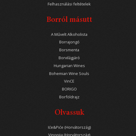
Felhasználási feltételek
Borról másutt
A Művelt Alkoholista
Borrajongó
Borsmenta
Borvilágjáró
Hungarian Wines
Bohemian Wine Souls
VinCE
BORIGO
Borföldrajz
Olvassuk
Iće&Piće (Horvátország)
Vinopija (Horvátország)