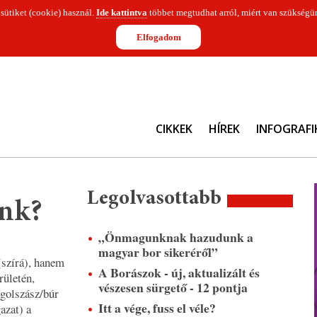
 sütiket (cookie) használ.
Ide kattintva
többet megtudhat arról, miért van szükségün
Elfogadom
CIKKEK
HÍREK
INFOGRAFI
Legolvasottabb
unk?
„Önmagunknak hazudunk a
magyar bor sikeréről”
(szírá), hanem
A Borászok - új, aktualizált és
rületén,
vészesen sürgető - 12 pontja
ngolszász/búr
Itt a vége, fuss el véle?
azat) a