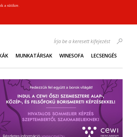
k a sütikre.
Írja be a keresett kifejezést
KÁK
MUNKATÁRSAK
WINESOFA
LECSENGÉS