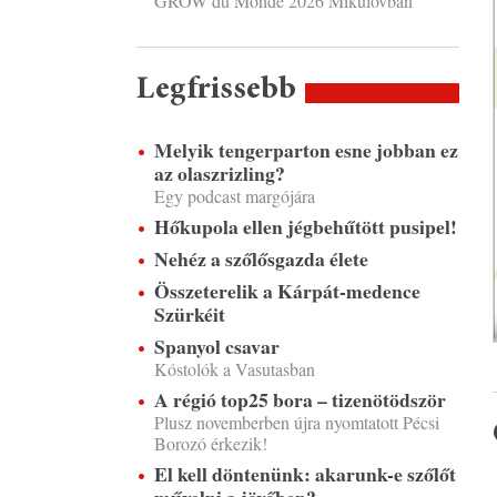
GROW du Monde 2026 Mikulovban
Legfrissebb
Melyik tengerparton esne jobban ez
az olaszrizling?
Egy podcast margójára
Hőkupola ellen jégbehűtött pusipel!
Nehéz a szőlősgazda élete
Összeterelik a Kárpát-medence
Szürkéit
Spanyol csavar
Kóstolók a Vasutasban
A régió top25 bora – tizenötödször
Plusz novemberben újra nyomtatott Pécsi
Borozó érkezik!
El kell döntenünk: akarunk-e szőlőt