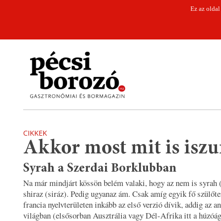
Ez az oldal
CIKKEK
Akkor most mit is isz
Syrah a Szerdai Borklubban
Na már mindjárt kössön belém valaki, hogy az nem is syrah 
shiraz (siráz). Pedig ugyanaz ám. Csak amíg egyik fő szülőte
francia nyelvterületen inkább az első verzió dívik, addig az a
világban (elsősorban Ausztrália vagy Dél-Afrika itt a húzóág