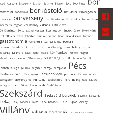
bor
aszú
Ausztria
Badacsony
Balaton
Baranya
Bikavér
Bock
Bock Pince
borkóstoló
borfesztivál
borkóstolás
Borkultúra Szabadegyetem
F
borverseny
cabernet franc
borvacsora
Brill Pálinkaház
Budapest
cabernet sauvignon
chardonnay
cirfandli
CMB
cuvée
Ka
Dél-Dunántúli Borturisztikai Klaszter
Eger
egy bor
Enoteca Corso
Etyeki Kúria
étel
étterem
fehér
fehérbor
fesztivál
francia
fröccs
fröccs-kalauz
furmint
gasztronómia
Gere Attila
Günzer Tamás
Hegyalja
Heimann Családi Birtok
HNT
horvát
Horvátország
Hosszúhetény
Isztria
kékfrankos
kadarka
Kalamáris
kávé
keddi kóstoló
kóstoló
magyar
olaszrizling
Mecseknádasd
merlot
Olaszország
osztrák
Pannon Borbolt
Pécs
Pannon Borrégió
pálinka
pályázat
pezsgő
pezsgőház
Pécsi borvidék
Pécs-Mecseki Borút
Pécsi Borozó
pinot noir
Planina Borház
portugieser
programajánló
PTE SZBKI
publicisztika
rajnai rizling
rozé
Sauska
sauvignon blanc
Siklós
Somló
syrah
Szabó Zoltán
Szekszárd
Szekszárdi borvidék
Szerbia
Szlovénia
Tokaj
Tokaji borvidék
Tolna
Tolnai borvidék
TOP25
újbor
verseny
Villány
Villányi borvidék