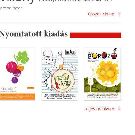
Villányi Franc
vörös
vörösbor
Vylyan
összes cimke
Nyomtatott kiadás
teljes archívum