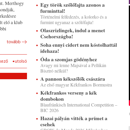
nt. Merthogy
Egy török szőlőfajta azonos a
mondják,
furminttal!
erkedésre
Történelmi felfedezés, a kolorko és a
t elő a klub
furmint ugyanaz a szőlőfajta!
őbbi
Olaszrizlingek, indul a menet
Csehországba!
tovább
Soha ennyi cidert nem kóstolhattál
idehaza!
Óda a szomjas gödényhez
kező
utolsó
Avagy mi lenne Majsával a Pellikán
Bisztró nélkül?
A pannon kékszőlők császára
Az első magyar Kékfrankos Bormustra
Kékfrankos verseny a kék
dombokon
Blaufränkisch International Competition –
BIC 2026
Hazai pályán vitték a prímet a
csehek