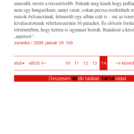
második verzió a tetszetősebb. Nálunk meg kinek hogy puffa
nem egy hungarikum, annyi szent, sokan perzsa eredetűnek 
mások ősfranciának, felmerült egy albán szál is - mi az ism
kiválasztottunk véletlenszerűen 16 palackot. És először fordul
történetében, hogy ketten is ugyanazt hozták. Ráadásul a kés
„nyertest”.
zoranka
2009. január 29. 10ó
első
előző
10
11
12
13
14
követ
Összesen
40
db találat.
14/14
oldal.