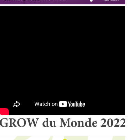
GROW du Monde 2022