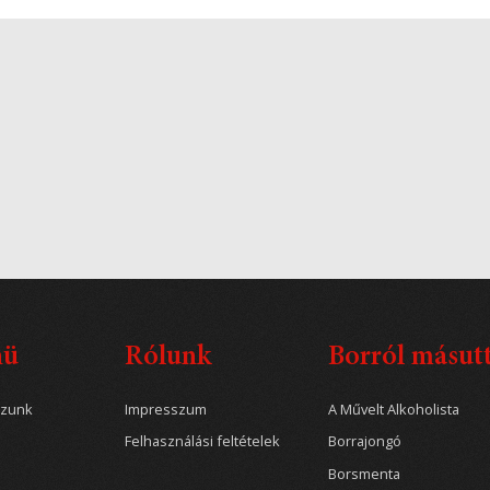
nü
Rólunk
Borról másut
ozunk
Impresszum
A Művelt Alkoholista
Felhasználási feltételek
Borrajongó
Borsmenta