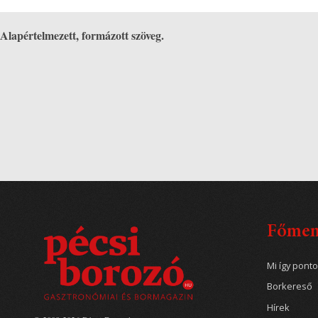
Alapértelmezett, formázott szöveg.
Főme
Mi így pont
Borkereső
Hírek