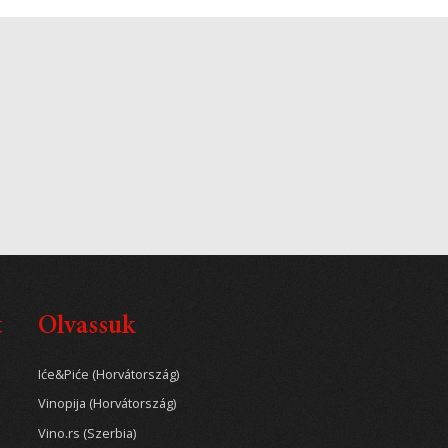
t
Olvassuk
Iće&Piće (Horvátország)
Vinopija (Horvátország)
Vino.rs (Szerbia)