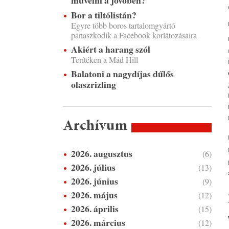
művelni a jövőben?
Bor a tiltólistán?
Egyre több boros tartalomgyártó
panaszkodik a Facebook korlátozásaira
Akiért a harang szól
Terítéken a Mád Hill
Balatoni a nagydíjas dűlős
olaszrizling
Archívum
2026. augusztus
(6)
2026. július
(13)
2026. június
(9)
2026. május
(12)
2026. április
(15)
2026. március
(12)