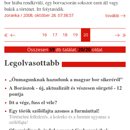
bor hiába rendkívüli, egy borvacsorán sokszor ezen áll vagy
bukik a történet. Itt folytatódik.
zoranka
2008. október 28. 07:38:57
tovább
16
17
18
19
20
Összesen
59
db találat.
20/20
oldal.
Legolvasottabb
„Önmagunknak hazudunk a magyar bor sikeréről”
A Borászok - új, aktualizált és vészesen sürgető - 12
pontja
Itt a vége, fuss el véle?
Egy török szőlőfajta azonos a furminttal!
Történelmi felfedezés, a kolorko és a furmint ugyanaz a
szőlőfajta!
Olaszrizlingek, indul a menet Csehországba!