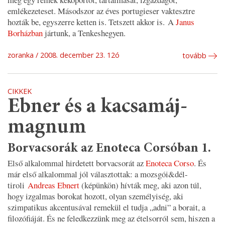
emlékezeteset. Másodszor az éves portugieser vaktesztre
hozták be, egyszerre ketten is. Tetszett akkor is. A
Janus
Borházban
jártunk, a Tenkeshegyen.
zoranka
2008. december 23. 12ó
tovább
CIKKEK
Ebner és a kacsamáj-
magnum
Borvacsorák az Enoteca Corsóban 1.
Első alkalommal hirdetett borvacsorát az
Enoteca Corso
. És
már első alkalommal jól választottak: a mozsgói&dél-
tiroli
Andreas Ebnert
(képünkön) hívták meg, aki azon túl,
hogy izgalmas borokat hozott, olyan személyiség, aki
szimpatikus akcentusával remekül el tudja „adni” a borait, a
filozófiáját. És ne feledkezzünk meg az ételsorról sem, hiszen a