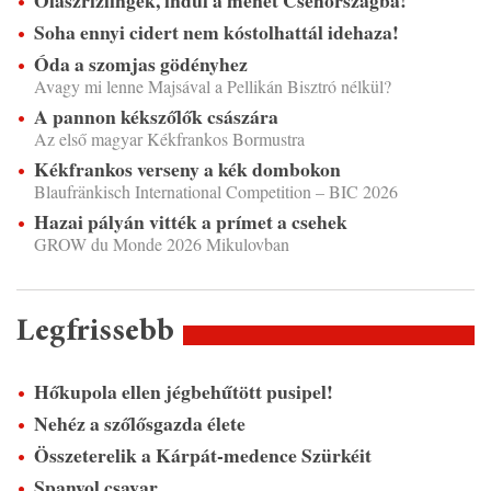
Soha ennyi cidert nem kóstolhattál idehaza!
Óda a szomjas gödényhez
Avagy mi lenne Majsával a Pellikán Bisztró nélkül?
A pannon kékszőlők császára
Az első magyar Kékfrankos Bormustra
Kékfrankos verseny a kék dombokon
Blaufränkisch International Competition – BIC 2026
Hazai pályán vitték a prímet a csehek
GROW du Monde 2026 Mikulovban
Legfrissebb
Hőkupola ellen jégbehűtött pusipel!
Nehéz a szőlősgazda élete
Összeterelik a Kárpát-medence Szürkéit
Spanyol csavar