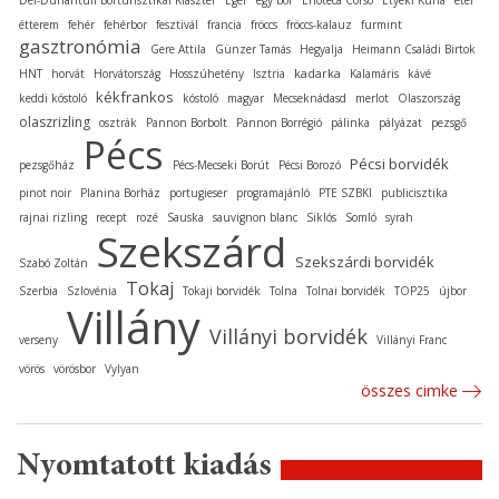
étterem
fehér
fehérbor
fesztivál
francia
fröccs
fröccs-kalauz
furmint
gasztronómia
Gere Attila
Günzer Tamás
Hegyalja
Heimann Családi Birtok
kadarka
HNT
horvát
Horvátország
Hosszúhetény
Isztria
Kalamáris
kávé
kékfrankos
keddi kóstoló
kóstoló
magyar
Mecseknádasd
merlot
Olaszország
olaszrizling
osztrák
Pannon Borbolt
Pannon Borrégió
pálinka
pályázat
pezsgő
Pécs
Pécsi borvidék
pezsgőház
Pécs-Mecseki Borút
Pécsi Borozó
pinot noir
Planina Borház
portugieser
programajánló
PTE SZBKI
publicisztika
rajnai rizling
recept
rozé
Sauska
sauvignon blanc
Siklós
Somló
syrah
Szekszárd
Szekszárdi borvidék
Szabó Zoltán
Tokaj
Szerbia
Szlovénia
Tokaji borvidék
Tolna
Tolnai borvidék
TOP25
újbor
Villány
Villányi borvidék
verseny
Villányi Franc
vörös
vörösbor
Vylyan
összes cimke
Nyomtatott kiadás