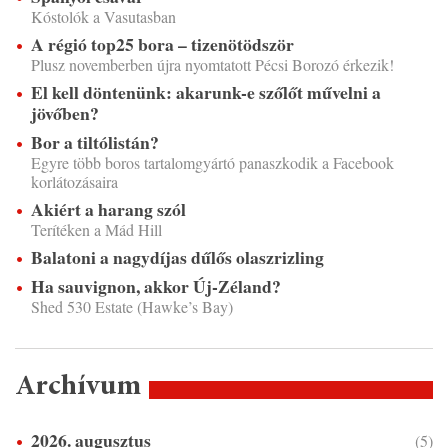
Kóstolók a Vasutasban
A régió top25 bora – tizenötödször
Plusz novemberben újra nyomtatott Pécsi Borozó érkezik!
El kell döntenünk: akarunk-e szőlőt művelni a
jövőben?
Bor a tiltólistán?
Egyre több boros tartalomgyártó panaszkodik a Facebook
korlátozásaira
Akiért a harang szól
Terítéken a Mád Hill
Balatoni a nagydíjas dűlős olaszrizling
Ha sauvignon, akkor Új-Zéland?
Shed 530 Estate (Hawke’s Bay)
Archívum
2026. augusztus
(5)