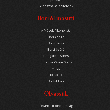
Felhasználási feltételek
Borról másutt
A Művelt Alkoholista
Borrajongó
Borsmenta
Borvilágjáró
Hungarian Wines
Bohemian Wine Souls
VinCE
BORIGO
Borföldrajz
Olvassuk
Iće&Piće (Horvátország)