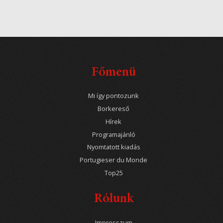
Főmenü
Mi így pontozunk
Borkereső
Hírek
Programajánló
Nyomtatott kiadás
Portugieser du Monde
Top25
Rólunk
Impresszum