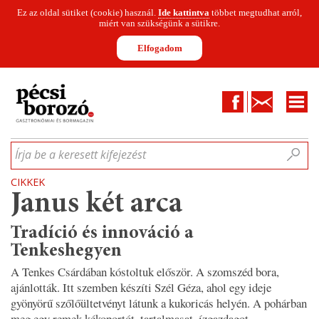
Ez az oldal sütiket (cookie) használ.
Ide kattintva
többet megtudhat arról,
miért van szükségünk a sütikre.
Elfogadom
Facebook
Kapcsolat
CIKKEK
HÍREK
INFOGRAFIKÁK
MUNKATÁRSAK
WINESOFA
LE
Írja be a keresett kifejezést
CIKKEK
Janus két arca
Tradíció és innováció a
Tenkeshegyen
A Tenkes Csárdában kóstoltuk először. A szomszéd bora,
ajánlották. Itt szemben készíti Szél Géza, ahol egy ideje
gyönyörű szőlőültetvényt látunk a kukoricás helyén. A pohárban
meg egy remek kékoportót, tartalmasat, ízgazdagot,