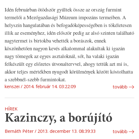
Idén februárban ötödször gyűltek össze az ország furmint
termelői a Mezőgazdasági Múzeum impozáns termeiben. A
helyszín hangulatában és befogadóképességében is tökéletesen
illik az eseményhez, idén először pedig az alsó szinten található
nagytermet is birtokba vehették a borászok, ennek
köszönhetően nagyon kevés alkalommal alakultak ki igazán
nagy tömegek az egyes asztaloknál, sőt, ha valaki igazán
felkészült egy előzetes útvonaltervvel, ahogy tettük azt mi is,
akkor teljes mértékben nyugodt körülmények között kóstolhatta
a szebbnél-szebb furmintokat.
kenszei
2014. február 14. 03:22:09
tovább
HÍREK
Kazinczy, a borújító
Bernáth Péter
2013. december 13. 08:39:33
tovább