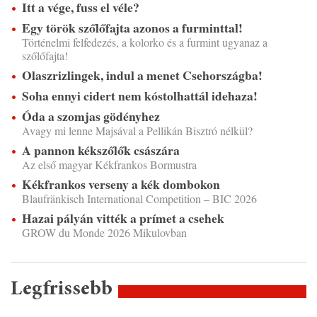
Itt a vége, fuss el véle?
Egy török szőlőfajta azonos a furminttal!
Történelmi felfedezés, a kolorko és a furmint ugyanaz a
szőlőfajta!
Olaszrizlingek, indul a menet Csehországba!
Soha ennyi cidert nem kóstolhattál idehaza!
Óda a szomjas gödényhez
Avagy mi lenne Majsával a Pellikán Bisztró nélkül?
A pannon kékszőlők császára
Az első magyar Kékfrankos Bormustra
Kékfrankos verseny a kék dombokon
Blaufränkisch International Competition – BIC 2026
Hazai pályán vitték a prímet a csehek
GROW du Monde 2026 Mikulovban
Legfrissebb