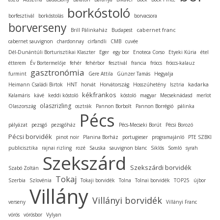
borkóstoló
borfesztivál
borkóstolás
borvacsora
borverseny
cabernet franc
Brill Pálinkaház
Budapest
cabernet sauvignon
chardonnay
cirfandli
CMB
cuvée
Dél-Dunántúli Borturisztikai Klaszter
Eger
egy bor
Enoteca Corso
Etyeki Kúria
étel
étterem
Év Bortermelője
fehér
fehérbor
fesztivál
francia
fröccs
fröccs-kalauz
gasztronómia
furmint
Gere Attila
Günzer Tamás
Hegyalja
kadarka
Heimann Családi Birtok
HNT
horvát
Horvátország
Hosszúhetény
Isztria
kékfrankos
Kalamáris
kávé
keddi kóstoló
kóstoló
magyar
Mecseknádasd
merlot
olaszrizling
Olaszország
osztrák
Pannon Borbolt
Pannon Borrégió
pálinka
Pécs
pályázat
pezsgő
pezsgőház
Pécs-Mecseki Borút
Pécsi Borozó
Pécsi borvidék
pinot noir
Planina Borház
portugieser
programajánló
PTE SZBKI
publicisztika
rajnai rizling
rozé
Sauska
sauvignon blanc
Siklós
Somló
syrah
Szekszárd
Szekszárdi borvidék
Szabó Zoltán
Tokaj
Szerbia
Szlovénia
Tokaji borvidék
Tolna
Tolnai borvidék
TOP25
újbor
Villány
Villányi borvidék
verseny
Villányi Franc
vörös
vörösbor
Vylyan