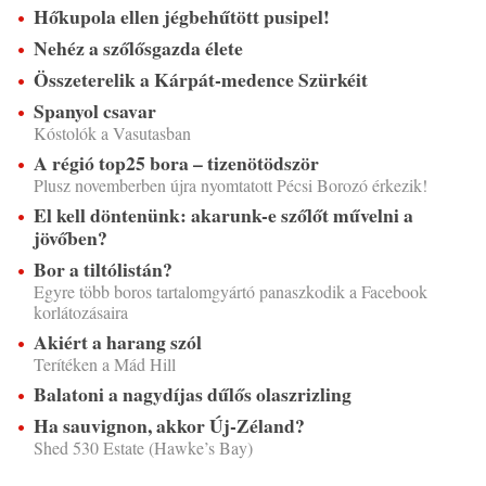
Hőkupola ellen jégbehűtött pusipel!
Nehéz a szőlősgazda élete
Összeterelik a Kárpát-medence Szürkéit
Spanyol csavar
Kóstolók a Vasutasban
A régió top25 bora – tizenötödször
Plusz novemberben újra nyomtatott Pécsi Borozó érkezik!
El kell döntenünk: akarunk-e szőlőt művelni a
jövőben?
Bor a tiltólistán?
Egyre több boros tartalomgyártó panaszkodik a Facebook
korlátozásaira
Akiért a harang szól
Terítéken a Mád Hill
Balatoni a nagydíjas dűlős olaszrizling
Ha sauvignon, akkor Új-Zéland?
Shed 530 Estate (Hawke’s Bay)