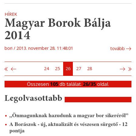
HÍREK
Magyar Borok Bálja
2014
bori
2013. november 28. 11:48:01
tovább
24
25
26
27
28
Összesen
105
db találat.
26/35
oldal.
Legolvasottabb
„Önmagunknak hazudunk a magyar bor sikeréről”
A Borászok - új, aktualizált és vészesen sürgető - 12
pontja