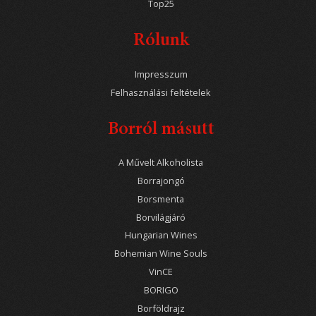
Top25
Rólunk
Impresszum
Felhasználási feltételek
Borról másutt
A Művelt Alkoholista
Borrajongó
Borsmenta
Borvilágjáró
Hungarian Wines
Bohemian Wine Souls
VinCE
BORIGO
Borföldrajz