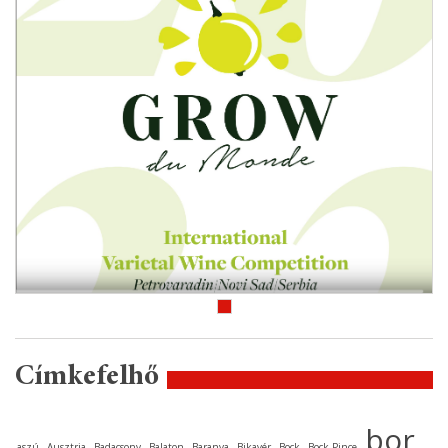
Címkefelhő
bor
aszú
Ausztria
Badacsony
Balaton
Baranya
Bikavér
Bock
Bock Pince