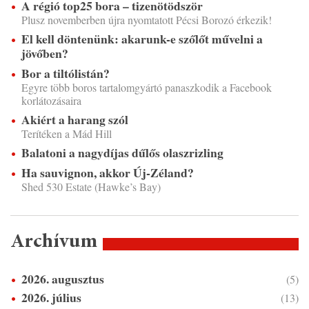
A régió top25 bora – tizenötödször
Plusz novemberben újra nyomtatott Pécsi Borozó érkezik!
El kell döntenünk: akarunk-e szőlőt művelni a
jövőben?
Bor a tiltólistán?
Egyre több boros tartalomgyártó panaszkodik a Facebook
korlátozásaira
Akiért a harang szól
Terítéken a Mád Hill
Balatoni a nagydíjas dűlős olaszrizling
Ha sauvignon, akkor Új-Zéland?
Shed 530 Estate (Hawke’s Bay)
Archívum
2026. augusztus
(5)
2026. július
(13)