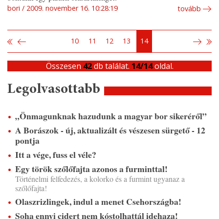
bori
2009. november 16. 10:28:19
tovább
10
11
12
13
14
Összesen
42
db találat.
14/14
oldal.
Legolvasottabb
„Önmagunknak hazudunk a magyar bor sikeréről”
A Borászok - új, aktualizált és vészesen sürgető - 12
pontja
Itt a vége, fuss el véle?
Egy török szőlőfajta azonos a furminttal!
Történelmi felfedezés, a kolorko és a furmint ugyanaz a
szőlőfajta!
Olaszrizlingek, indul a menet Csehországba!
Soha ennyi cidert nem kóstolhattál idehaza!