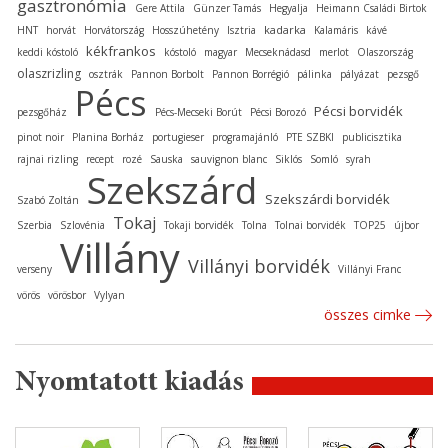
gasztronómia
Gere Attila
Günzer Tamás
Hegyalja
Heimann Családi Birtok
kadarka
HNT
horvát
Horvátország
Hosszúhetény
Isztria
Kalamáris
kávé
kékfrankos
keddi kóstoló
kóstoló
magyar
Mecseknádasd
merlot
Olaszország
olaszrizling
osztrák
Pannon Borbolt
Pannon Borrégió
pálinka
pályázat
pezsgő
Pécs
Pécsi borvidék
pezsgőház
Pécs-Mecseki Borút
Pécsi Borozó
pinot noir
Planina Borház
portugieser
programajánló
PTE SZBKI
publicisztika
rajnai rizling
recept
rozé
Sauska
sauvignon blanc
Siklós
Somló
syrah
Szekszárd
Szekszárdi borvidék
Szabó Zoltán
Tokaj
Szerbia
Szlovénia
Tokaji borvidék
Tolna
Tolnai borvidék
TOP25
újbor
Villány
Villányi borvidék
verseny
Villányi Franc
vörös
vörösbor
Vylyan
összes cimke
Nyomtatott kiadás