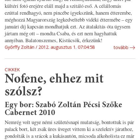
kültéri fotó erejére eláll majd a szitáló eső. A célállomás
ezúttal rendhagyó, nem pincébe igyekszünk, hanem étterembe,
méghozzá Magyarország legkedveltebb vidéki éttermébe – egy
januári díj kapcsán mondhatjuk ezt. Az átalakítás óta úgysem
jártam még ott – mondta Csaba, és ezt nem hagyhattuk
annyiban. Balatonszemes, Kistücsök, érkezünk!
Győrffy Zoltán
2012. augusztus 1. 07:04:58
tovább
CIKKEK
Nofene, ehhez mit
szólsz?
Egy bor: Szabó Zoltán Pécsi Szőke
Cabernet 2010
Nemrég volt ugye némi születésnapi mulatság, bontottuk is pár
palack bort, két zsák üres üveget vittem ki a szelektív járathoz,
gondolták is a srácok a kukásautón, micsoda alkoholista ez már