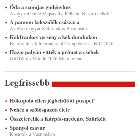
Óda a szomjas gödényhez
Avagy mi lenne Majsával a Pellikán Bisztró nélkül?
A pannon kékszőlők császára
Az első magyar Kékfrankos Bormustra
Kékfrankos verseny a kék dombokon
Blaufränkisch International Competition – BIC 2026
Hazai pályán vitték a prímet a csehek
GROW du Monde 2026 Mikulovban
Legfrissebb
Hőkupola ellen jégbehűtött pusipel!
Nehéz a szőlősgazda élete
Összeterelik a Kárpát-medence Szürkéit
Spanyol csavar
Kóstolók a Vasutasban