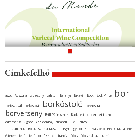
Címkefelhő
bor
aszú
Ausztria
Badacsony
Balaton
Baranya
Bikavér
Bock
Bock Pince
borkóstoló
borfesztivál
borkóstolás
borvacsora
borverseny
cabernet franc
Brill Pálinkaház
Budapest
cabernet sauvignon
chardonnay
cirfandli
CMB
cuvée
Dél-Dunántúli Borturisztikai Klaszter
Eger
egy bor
Enoteca Corso
Etyeki Kúria
étel
étterem
fehér
fehérbor
fesztivál
francia
fröccs
fröccs-kalauz
furmint