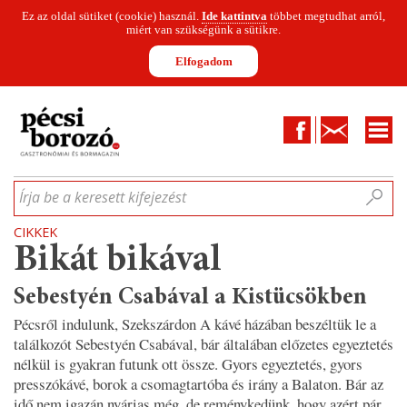
Ez az oldal sütiket (cookie) használ.
Ide kattintva
többet megtudhat arról,
miért van szükségünk a sütikre.
Elfogadom
Facebook
Kapcsolat
CIKKEK
HÍREK
INFOGRAFIKÁK
MUNKATÁRSAK
WINESOFA
LE
Írja be a keresett kifejezést
CIKKEK
Bikát bikával
Sebestyén Csabával a Kistücsökben
Pécsről indulunk, Szekszárdon A kávé házában beszéltük le a
találkozót Sebestyén Csabával, bár általában előzetes egyeztetés
nélkül is gyakran futunk ott össze. Gyors egyeztetés, gyors
presszókávé, borok a csomagtartóba és irány a Balaton. Bár az
idő nem igazán nyárias még, de reménykedünk, hogy azért pár