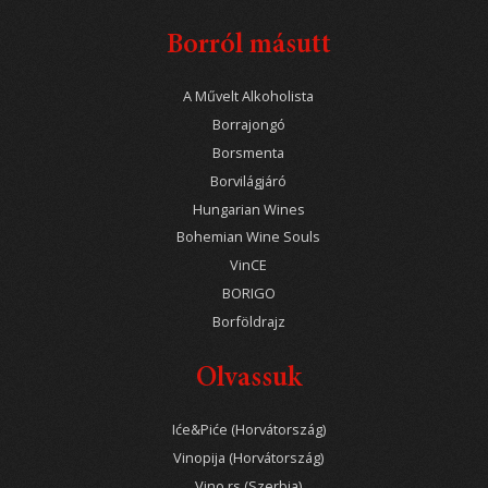
Borról másutt
A Művelt Alkoholista
Borrajongó
Borsmenta
Borvilágjáró
Hungarian Wines
Bohemian Wine Souls
VinCE
BORIGO
Borföldrajz
Olvassuk
Iće&Piće (Horvátország)
Vinopija (Horvátország)
Vino.rs (Szerbia)