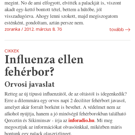
megint. No de ami elfogyott, elvitték a palackját is, viszont
akadt egy-kettő bontott tétel, bettem a hűtőbe, jól
visszadugózva. Ahogy lenni szokott, majd megiszogatom
esténként, gondoltam, aztán persze nem.
zoranka
2012. március 8. 7ó
tovább
CIKKEK
Influenza ellen
fehérbor?
Orvosi javaslat
Retteg az új típusú influenzától, de az oltástól is idegenkedik?
Erre a dilemmára egy orvos napi 2 deciliter fehérbort javasol,
amelyet akár forralt borként is bevehet. A védelmet nem az
alkohol nyújtja, hanem a jó minőségű fehérborokban található
inforadio.hu
Qercetin és Sikiminsav - írja az
. Mi meg
megosztjuk az információkat olvasóinkkal, miközben máris
bontunk egy palack olaszrizlinget.