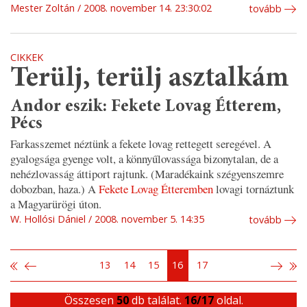
Mester Zoltán
2008. november 14. 23:30:02
tovább
CIKKEK
Terülj, terülj asztalkám
Andor eszik: Fekete Lovag Étterem,
Pécs
Farkasszemet néztünk a fekete lovag rettegett seregével. A
gyalogsága gyenge volt, a könnyűlovassága bizonytalan, de a
nehézlovasság áttiport rajtunk. (Maradékaink szégyenszemre
dobozban, haza.) A
Fekete Lovag Étteremben
lovagi tornáztunk
a Magyarürögi úton.
W. Hollósi Dániel
2008. november 5. 14:35
tovább
13
14
15
16
17
Összesen
50
db találat.
16/17
oldal.