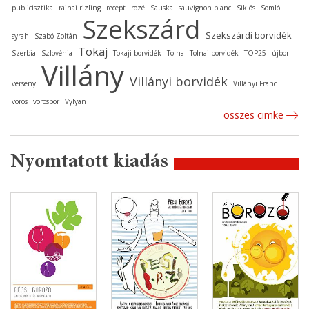
publicisztika
rajnai rizling
recept
rozé
Sauska
sauvignon blanc
Siklós
Somló
Szekszárd
Szekszárdi borvidék
syrah
Szabó Zoltán
Tokaj
Szerbia
Szlovénia
Tokaji borvidék
Tolna
Tolnai borvidék
TOP25
újbor
Villány
Villányi borvidék
verseny
Villányi Franc
vörös
vörösbor
Vylyan
összes cimke
Nyomtatott kiadás