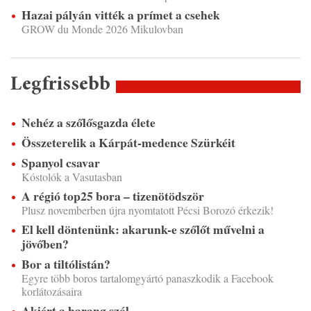
Hazai pályán vitték a prímet a csehek
GROW du Monde 2026 Mikulovban
Legfrissebb
Nehéz a szőlősgazda élete
Összeterelik a Kárpát-medence Szürkéit
Spanyol csavar
Kóstolók a Vasutasban
A régió top25 bora – tizenötödször
Plusz novemberben újra nyomtatott Pécsi Borozó érkezik!
El kell döntenünk: akarunk-e szőlőt művelni a
jövőben?
Bor a tiltólistán?
Egyre több boros tartalomgyártó panaszkodik a Facebook
korlátozásaira
Akiért a harang szól