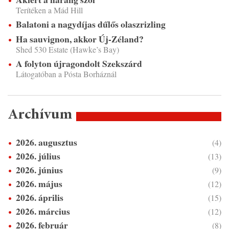
Terítéken a Mád Hill
Balatoni a nagydíjas dűlős olaszrizling
Ha sauvignon, akkor Új-Zéland?
Shed 530 Estate (Hawke’s Bay)
A folyton újragondolt Szekszárd
Látogatóban a Pósta Borháznál
Archívum
2026. augusztus
(4)
2026. július
(13)
2026. június
(9)
2026. május
(12)
2026. április
(15)
2026. március
(12)
2026. február
(8)