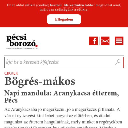
Ez az oldal sütiket (cookie) használ.
Ide kattintva
többet megtudhat arról,
miért van szükségünk a sütikre.
Elfogadom
Facebook
Kapcsolat
CIKKEK
HÍREK
INFOGRAFIKÁK
MUNKATÁRSAK
WINESOFA
LE
Írja be a keresett kifejezést
CIKKEK
Bögrés-mákos
Napi mandula: Aranykacsa étterem,
Pécs
Az Aranykacsába jó megérkezni, jó a megérkezés pillanata. A
városi nyüzsgést kint lehet hagyni az előtérben, és átadni
magunkat az étterem hangulatának, mely minket a regényekben
megírt vendéglők romantikus világára emlékeztet. Mintha a