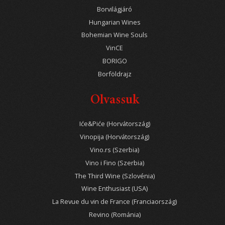
Borvilágjáró
Hungarian Wines
Bohemian Wine Souls
VinCE
BORIGO
Borföldrajz
Olvassuk
Iće&Piće (Horvátország)
Vinopija (Horvátország)
Vino.rs (Szerbia)
Vino i Fino (Szerbia)
The Third Wine (Szlovénia)
Wine Enthusiast (USA)
La Revue du vin de France (Franciaország)
Revino (Románia)