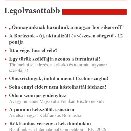
Legolvasottabb
„Önmagunknak hazudunk a magyar bor sikeréről”
A Borászok - új, aktualizált és vészesen sürgető - 12
pontja
Itt a vége, fuss el véle?
Egy török szőlőfajta azonos a furminttal!
Történelmi felfedezés, a kolorko és a furmint ugyanaz a
szőlőfajta!
Olaszrizlingek, indul a menet Csehországba!
Soha ennyi cidert nem kóstolhattál idehaza!
Óda a szomjas gödényhez
Avagy mi lenne Majsával a Pellikán Bisztró nélkül?
A pannon kékszőlők császára
Az első magyar Kékfrankos Bormustra
Kékfrankos verseny a kék dombokon
Blaufränkisch International Competition – BIC 2026