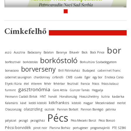
Címkefelhő
bor
aszú
Ausztria
Badacsony
Balaton
Baranya
Bikavér
Bock
Bock Pince
borkóstoló
borfesztivál
borkóstolás
Borkultúra Szabadegyetem
borverseny
cabernet franc
borvacsora
Brill Pálinkaház
Budapest
cabernet sauvignon
chardonnay
cirfandli
CMB
cuvée
Eger
egy bor
Enoteca Corso
Etyeki Kúria
étel
étterem
fehér
fehérbor
fesztivál
francia
fröccs
fröccs-kalauz
gasztronómia
furmint
Gere Attila
Günzer Tamás
Hegyalja
kadarka
Heimann Családi Birtok
HNT
horvát
Horvátország
Hosszúhetény
Isztria
kékfrankos
Kalamáris
kávé
keddi kóstoló
kóstoló
magyar
Mecseknádasd
merlot
olaszrizling
Olaszország
osztrák
Pannon Borbolt
Pannon Borrégió
pálinka
Pécs
pályázat
pezsgő
pezsgőház
Pécs-Mecseki Borút
Pécsi Borozó
Pécsi borvidék
pinot noir
Planina Borház
portugieser
programajánló
PTE SZBKI