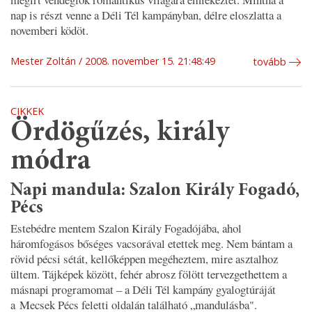
nap is részt venne a Déli Tél kampányban, délre eloszlatta a
novemberi ködöt.
Mester Zoltán
2008. november 15. 21:48:49
tovább
CIKKEK
Ördögűzés, király
módra
Napi mandula: Szalon Király Fogadó,
Pécs
Estebédre mentem Szalon Király Fogadójába, ahol
háromfogásos bőséges vacsorával etettek meg. Nem bántam a
rövid pécsi sétát, kellőképpen megéheztem, mire asztalhoz
ültem. Tájképek között, fehér abrosz fölött tervezgethettem a
másnapi programomat – a Déli Tél kampány gyalogtúráját
a Mecsek Pécs feletti oldalán található „mandulásba".