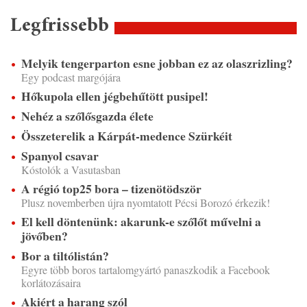
Legfrissebb
Melyik tengerparton esne jobban ez az olaszrizling?
Egy podcast margójára
Hőkupola ellen jégbehűtött pusipel!
Nehéz a szőlősgazda élete
Összeterelik a Kárpát-medence Szürkéit
Spanyol csavar
Kóstolók a Vasutasban
A régió top25 bora – tizenötödször
Plusz novemberben újra nyomtatott Pécsi Borozó érkezik!
El kell döntenünk: akarunk-e szőlőt művelni a
jövőben?
Bor a tiltólistán?
Egyre több boros tartalomgyártó panaszkodik a Facebook
korlátozásaira
Akiért a harang szól