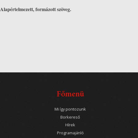
Alapértelmezett, formázott szöveg.
Főmenü
Mi így pontozunk
Borkereső
Hírek
Programajánló