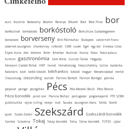
Címkefelhő
bor
aszú
Ausztria
Badacsony
Balaton
Baranya
Bikavér
Bock
Bock Pince
borkóstoló
borfesztivál
borkóstolás
Borkultúra Szabadegyetem
borverseny
cabernet franc
borvacsora
Brill Pálinkaház
Budapest
cabernet sauvignon
chardonnay
cirfandli
CMB
cuvée
Eger
egy bor
Enoteca Corso
Etyeki Kúria
étel
étterem
fehér
fehérbor
fesztivál
francia
fröccs
fröccs-kalauz
gasztronómia
furmint
Gere Attila
Günzer Tamás
Hegyalja
kadarka
Heimann Családi Birtok
HNT
horvát
Horvátország
Hosszúhetény
Isztria
kékfrankos
Kalamáris
kávé
keddi kóstoló
kóstoló
magyar
Mecseknádasd
merlot
olaszrizling
Olaszország
osztrák
Pannon Borbolt
Pannon Borrégió
pálinka
Pécs
pályázat
pezsgő
pezsgőház
Pécs-Mecseki Borút
Pécsi Borozó
Pécsi borvidék
pinot noir
Planina Borház
portugieser
programajánló
PTE SZBKI
publicisztika
rajnai rizling
recept
rozé
Sauska
sauvignon blanc
Siklós
Somló
Szekszárd
Szekszárdi borvidék
syrah
Szabó Zoltán
Tokaj
Szerbia
Szlovénia
Tokaji borvidék
Tolna
Tolnai borvidék
TOP25
újbor