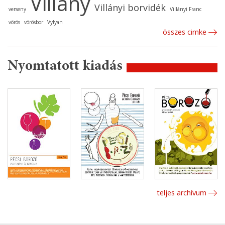
Villány
Villányi borvidék
verseny
Villányi Franc
vörös
vörösbor
Vylyan
összes cimke
Nyomtatott kiadás
teljes archívum