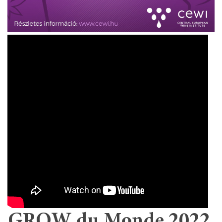
GROW du Monde 2022