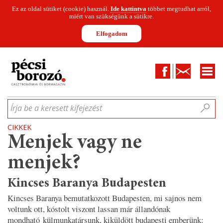
Ez az oldal sütiket (cookie) használ.
Ide kattintva
többet megtudhat arról,
miért van szükségünk a sütikre.
Elfogadom
Facebook
Kapcsolat
CIKKEK
HÍREK
INFOGRAFIKÁK
MUNKATÁRSAK
WINESOFA
LE
Írja be a keresett kifejezést
CIKKEK
Menjek vagy ne
menjek?
Kincses Baranya Budapesten
Kincses Baranya bemutatkozott Budapesten, mi sajnos nem
voltunk ott, kóstolt viszont lassan már állandónak
mondható külmunkatársunk, kiküldött budapesti emberünk: