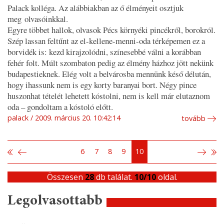
Palack kolléga. Az alábbiakban az ő élményeit osztjuk
meg olvasóinkkal.
Egyre többet hallok, olvasok Pécs környéki pincékről, borokról.
Szép lassan feltűnt az
el-kellene-menni-oda
térképemen ez a
borvidék is: kezd kirajzolódni, színesebbé válni a korábban
fehér folt. Múlt szombaton pedig az élmény házhoz jött nekünk
budapestieknek. Elég volt a belvárosba mennünk késő délután,
hogy ihassunk nem is egy korty baranyai bort. Négy pince
huszonhat tételét lehetett kóstolni, nem is kell már elutaznom
oda – gondoltam a kóstoló előtt.
palack
2009. március 20. 10:42:14
tovább
6
7
8
9
10
Összesen
28
db találat.
10/10
oldal.
Legolvasottabb