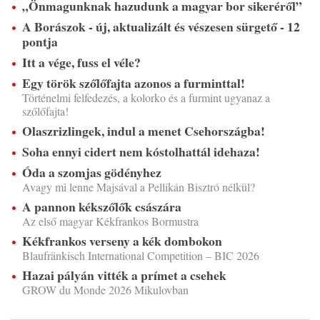
„Önmagunknak hazudunk a magyar bor sikeréről”
A Borászok - új, aktualizált és vészesen sürgető - 12
pontja
Itt a vége, fuss el véle?
Egy török szőlőfajta azonos a furminttal!
Történelmi felfedezés, a kolorko és a furmint ugyanaz a
szőlőfajta!
Olaszrizlingek, indul a menet Csehországba!
Soha ennyi cidert nem kóstolhattál idehaza!
Óda a szomjas gödényhez
Avagy mi lenne Majsával a Pellikán Bisztró nélkül?
A pannon kékszőlők császára
Az első magyar Kékfrankos Bormustra
Kékfrankos verseny a kék dombokon
Blaufränkisch International Competition – BIC 2026
Hazai pályán vitték a prímet a csehek
GROW du Monde 2026 Mikulovban