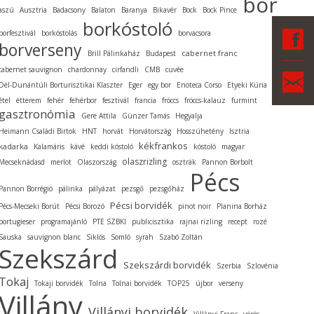
bor
aszú
Ausztria
Badacsony
Balaton
Baranya
Bikavér
Bock
Bock Pince
borkóstoló
F
borfesztivál
borkóstolás
borvacsora
borverseny
cabernet franc
Brill Pálinkaház
Budapest
cabernet sauvignon
chardonnay
cirfandli
CMB
cuvée
Ka
Dél-Dunántúli Borturisztikai Klaszter
Eger
egy bor
Enoteca Corso
Etyeki Kúria
étel
étterem
fehér
fehérbor
fesztivál
francia
fröccs
fröccs-kalauz
furmint
gasztronómia
Gere Attila
Günzer Tamás
Hegyalja
Heimann Családi Birtok
HNT
horvát
Horvátország
Hosszúhetény
Isztria
kékfrankos
kadarka
Kalamáris
kávé
keddi kóstoló
kóstoló
magyar
olaszrizling
Mecseknádasd
merlot
Olaszország
osztrák
Pannon Borbolt
Pécs
Pannon Borrégió
pálinka
pályázat
pezsgő
pezsgőház
Pécsi borvidék
Pécs-Mecseki Borút
Pécsi Borozó
pinot noir
Planina Borház
portugieser
programajánló
PTE SZBKI
publicisztika
rajnai rizling
recept
rozé
Sauska
sauvignon blanc
Siklós
Somló
syrah
Szabó Zoltán
Szekszárd
Szekszárdi borvidék
Szerbia
Szlovénia
Tokaj
Tokaji borvidék
Tolna
Tolnai borvidék
TOP25
újbor
verseny
Villány
Villányi borvidék