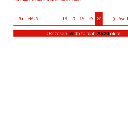
első
előző
16
17
18
19
20
követ
Összesen
59
db találat.
20/20
oldal.