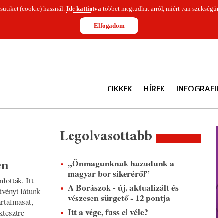
 sütiket (cookie) használ.
Ide kattintva
többet megtudhat arról, miért van szükségün
Elfogadom
CIKKEK
HÍREK
INFOGRAFI
Legolvasottabb
„Önmagunknak hazudunk a
en
magyar bor sikeréről”
lották. Itt
A Borászok - új, aktualizált és
tvényt látunk
vészesen sürgető - 12 pontja
artalmasat,
Itt a vége, fuss el véle?
ktesztre