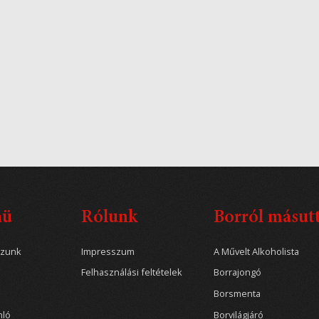
nü
Rólunk
Borról másut
ozunk
Impresszum
A Művelt Alkoholista
Felhasználási feltételek
Borrajongó
Borsmenta
nló
Borvilágjáró