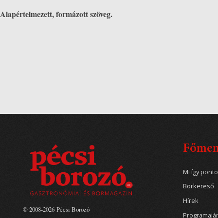
Alapértelmezett, formázott szöveg.
Főme
Mi így pont
Borkereső
Hírek
© 2008-2026 Pécsi Borozó
Programajá