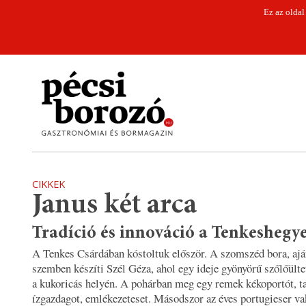
Ez az oldal
CIKKEK
Janus két arca
Tradíció és innováció a Tenkeshegy
A Tenkes Csárdában kóstoltuk először. A szomszéd bora, aján
szemben készíti Szél Géza, ahol egy ideje gyönyörű szőlőülte
a kukoricás helyén. A pohárban meg egy remek kékoportót, t
ízgazdagot, emlékezeteset. Másodszor az éves portugieser va