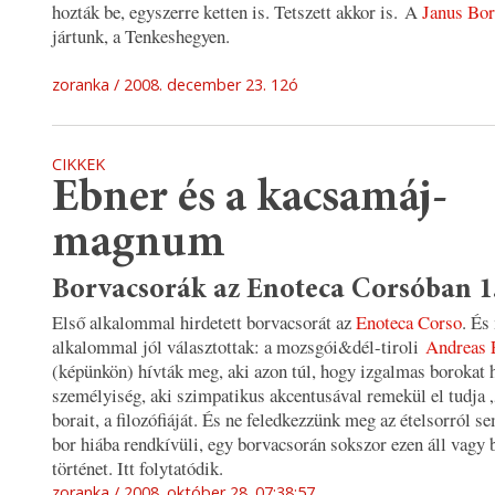
hozták be, egyszerre ketten is. Tetszett akkor is. A
Janus Bo
jártunk, a Tenkeshegyen.
zoranka
2008. december 23. 12ó
CIKKEK
Ebner és a kacsamáj-
magnum
Borvacsorák az Enoteca Corsóban 1
Első alkalommal hirdetett borvacsorát az
Enoteca Corso
. És
alkalommal jól választottak: a mozsgói&dél-tiroli
Andreas 
(képünkön) hívták meg, aki azon túl, hogy izgalmas borokat h
személyiség, aki szimpatikus akcentusával remekül el tudja 
borait, a filozófiáját. És ne feledkezzünk meg az ételsorról se
bor hiába rendkívüli, egy borvacsorán sokszor ezen áll vagy 
történet. Itt folytatódik.
zoranka
2008. október 28. 07:38:57