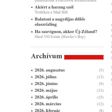
Akiért a harang szól
Terítéken a Mád Hill
Balatoni a nagydíjas dűlős
olaszrizling
Ha sauvignon, akkor Új-Zéland?
Shed 530 Estate (Hawke’s Bay)
Archívum
2026. augusztus
(5)
2026. július
(13)
2026. június
(9)
2026. május
(12)
2026. április
(15)
2026. március
(12)
2026. február
(8)