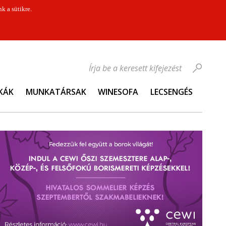
k a sütikre.
Írja be a keresett kifejezést
KÁK
MUNKATÁRSAK
WINESOFA
LECSENGÉS