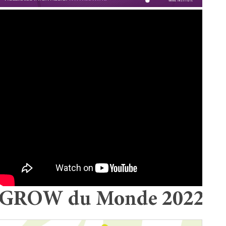
GROW du Monde 2022