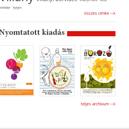
Villányi Franc
vörös
vörösbor
Vylyan
összes cimke
Nyomtatott kiadás
teljes archívum