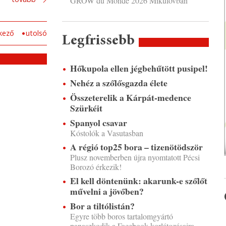
GROW du Monde 2026 Mikulovban
kező
utolsó
Legfrissebb
Hőkupola ellen jégbehűtött pusipel!
Nehéz a szőlősgazda élete
Összeterelik a Kárpát-medence
Szürkéit
Spanyol csavar
Kóstolók a Vasutasban
A régió top25 bora – tizenötödször
Plusz novemberben újra nyomtatott Pécsi
Borozó érkezik!
El kell döntenünk: akarunk-e szőlőt
művelni a jövőben?
Bor a tiltólistán?
Egyre több boros tartalomgyártó
panaszkodik a Facebook korlátozásaira