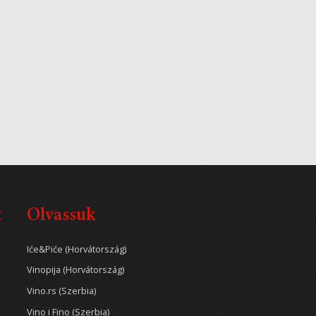
t
Olvassuk
Iće&Piće (Horvátország)
Vinopija (Horvátország)
Vino.rs (Szerbia)
Vino i Fino (Szerbia)