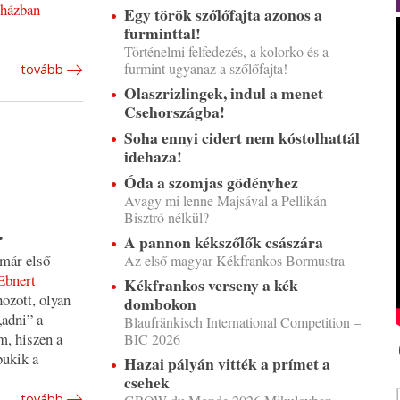
rházban
Egy török szőlőfajta azonos a
furminttal!
Történelmi felfedezés, a kolorko és a
furmint ugyanaz a szőlőfajta!
tovább
Olaszrizlingek, indul a menet
Csehországba!
Soha ennyi cidert nem kóstolhattál
idehaza!
Óda a szomjas gödényhez
Avagy mi lenne Majsával a Pellikán
Bisztró nélkül?
.
A pannon kékszőlők császára
 már első
Az első magyar Kékfrankos Bormustra
Ebnert
Kékfrankos verseny a kék
ozott, olyan
dombokon
„adni” a
Blaufränkisch International Competition –
m, hiszen a
BIC 2026
bukik a
Hazai pályán vitték a prímet a
csehek
tovább