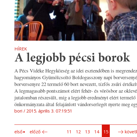
HÍREK
A legjobb pécsi borok
A Pécs Vidéke Hegyközség az idei esztendőben is megrendez
hagyományos Gyümölcsoltó Boldogasszony napi borversenyé
borversenyre 22 termelő 60 bort nevezett, tízfős zsűri értékel
A legmagasabb pontszámot elért fehér- és vörösbor az oklevél
jutalomban részesült, míg a legjobb eredményt elért termelő 
önkormányzata által felajánlott vándorserlegét nyerte meg eg
bori
2015. április 3. 07:19:51
első
előző
11
12
13
14
15
követ