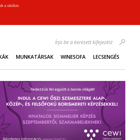
k a sütikre.
Írja be a keresett kifejezést
KÁK
MUNKATÁRSAK
WINESOFA
LECSENGÉS