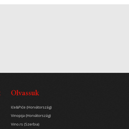
t
Olvassuk
Iće&Piće (Horvátország)
Vinopija (Horvátország)
Vino.rs (Szerbia)