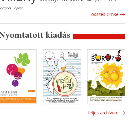
Villányi Franc
vörös
vörösbor
Vylyan
összes cimke
Nyomtatott kiadás
teljes archívum