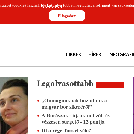
 sütiket (cookie) használ.
Ide kattintva
többet megtudhat arról, miért van szükségün
Elfogadom
CIKKEK
HÍREK
INFOGRAFI
Legolvasottabb
„Önmagunknak hazudunk a
magyar bor sikeréről”
A Borászok - új, aktualizált és
vészesen sürgető - 12 pontja
Itt a vége, fuss el véle?