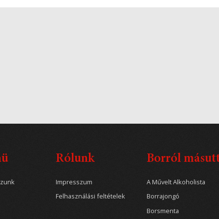
nü
Rólunk
Borról másut
ozunk
Impresszum
A Művelt Alkoholista
Felhasználási feltételek
Borrajongó
Borsmenta