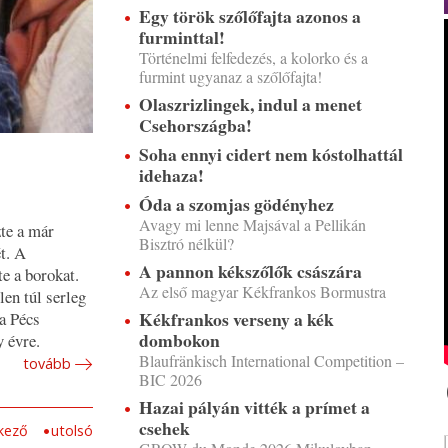
Egy török szőlőfajta azonos a
furminttal!
Történelmi felfedezés, a kolorko és a
furmint ugyanaz a szőlőfajta!
Olaszrizlingek, indul a menet
Csehországba!
Soha ennyi cidert nem kóstolhattál
idehaza!
Óda a szomjas gödényhez
Avagy mi lenne Majsával a Pellikán
te a már
Bisztró nélkül?
t. A
A pannon kékszőlők császára
te a borokat.
Az első magyar Kékfrankos Bormustra
en túl serleg
Kékfrankos verseny a kék
a Pécs
dombokon
y évre.
Blaufränkisch International Competition –
tovább
BIC 2026
Hazai pályán vitték a prímet a
csehek
kező
utolsó