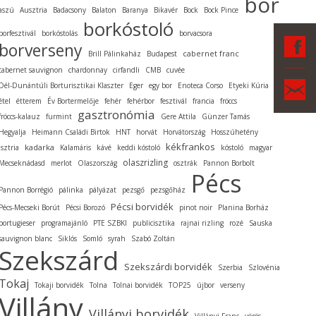
bor
aszú
Ausztria
Badacsony
Balaton
Baranya
Bikavér
Bock
Bock Pince
borkóstoló
borfesztivál
borkóstolás
borvacsora
F
borverseny
cabernet franc
Brill Pálinkaház
Budapest
cabernet sauvignon
chardonnay
cirfandli
CMB
cuvée
Ka
Dél-Dunántúli Borturisztikai Klaszter
Eger
egy bor
Enoteca Corso
Etyeki Kúria
étel
étterem
Év Bortermelője
fehér
fehérbor
fesztivál
francia
fröccs
gasztronómia
fröccs-kalauz
furmint
Gere Attila
Günzer Tamás
Hegyalja
Heimann Családi Birtok
HNT
horvát
Horvátország
Hosszúhetény
kékfrankos
kadarka
Isztria
Kalamáris
kávé
keddi kóstoló
kóstoló
magyar
olaszrizling
Mecseknádasd
merlot
Olaszország
osztrák
Pannon Borbolt
Pécs
Pannon Borrégió
pálinka
pályázat
pezsgő
pezsgőház
Pécsi borvidék
Pécs-Mecseki Borút
Pécsi Borozó
pinot noir
Planina Borház
portugieser
programajánló
PTE SZBKI
publicisztika
rajnai rizling
rozé
Sauska
sauvignon blanc
Siklós
Somló
syrah
Szabó Zoltán
Szekszárd
Szekszárdi borvidék
Szerbia
Szlovénia
Tokaj
Tokaji borvidék
Tolna
Tolnai borvidék
TOP25
újbor
verseny
Villány
Villányi borvidék