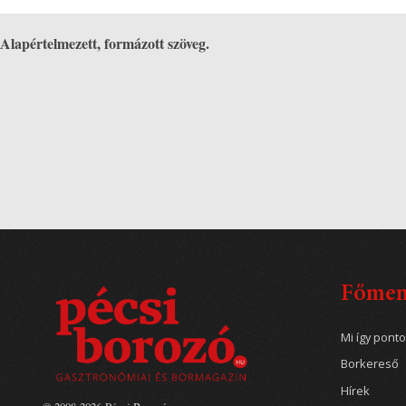
Alapértelmezett, formázott szöveg.
Főme
Mi így pont
Borkereső
Hírek