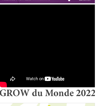
GROW du Monde 2022