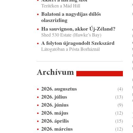
Terítéken a Mád Hill
Balatoni a nagydíjas dűlős
olaszrizling
Ha sauvignon, akkor Új-Zéland?
Shed 530 Estate (Hawke’s Bay)
A folyton újragondolt Szekszárd
Látogatóban a Pósta Borháznál
Archívum
2026. augusztus
(4)
2026. július
(13)
2026. június
(9)
2026. május
(12)
2026. április
(15)
2026. március
(12)