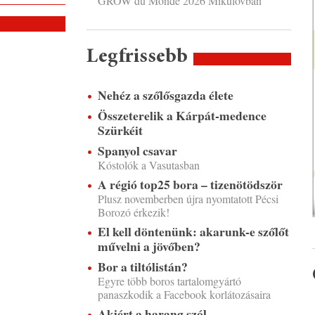
GROW du Monde 2026 Mikulovban
Legfrissebb
Nehéz a szőlősgazda élete
Összeterelik a Kárpát-medence
Szürkéit
Spanyol csavar
Kóstolók a Vasutasban
A régió top25 bora – tizenötödször
Plusz novemberben újra nyomtatott Pécsi
Borozó érkezik!
El kell döntenünk: akarunk-e szőlőt
művelni a jövőben?
Bor a tiltólistán?
Egyre több boros tartalomgyártó
panaszkodik a Facebook korlátozásaira
Akiért a harang szól