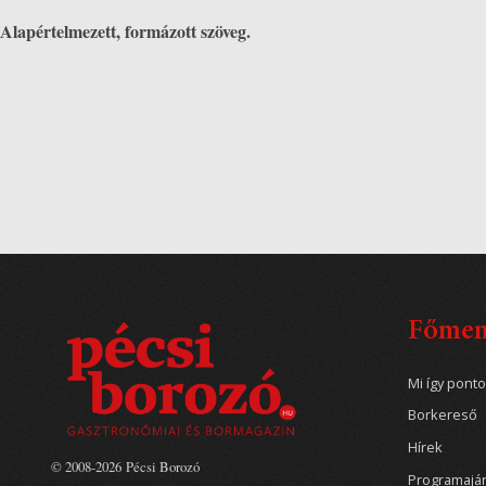
Alapértelmezett, formázott szöveg.
Főme
Mi így pont
Borkereső
Hírek
© 2008-2026 Pécsi Borozó
Programajá