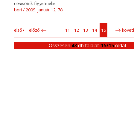
olvasóink figyelmébe.
bori
2009. január 12. 7ó
első
előző
11
12
13
14
15
követ
Összesen
43
db találat.
15/15
oldal.