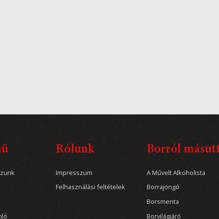
nü
Rólunk
Borról másut
ozunk
Impresszum
A Művelt Alkoholista
Felhasználási feltételek
Borrajongó
Borsmenta
nló
Borvilágjáró