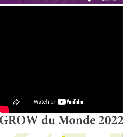
GROW du Monde 2022