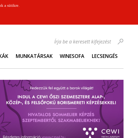
k a sütikre.
Írja be a keresett kifejezést
KÁK
MUNKATÁRSAK
WINESOFA
LECSENGÉS