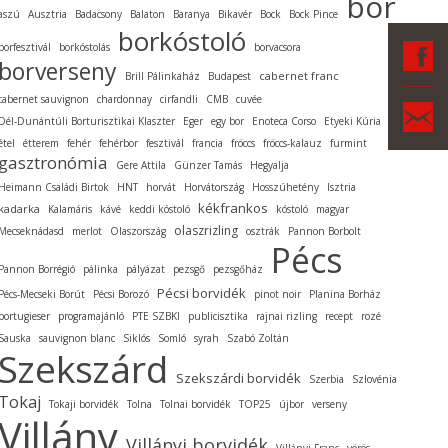
bor
aszú
Ausztria
Badacsony
Balaton
Baranya
Bikavér
Bock
Bock Pince
borkóstoló
F
borfesztivál
borkóstolás
borvacsora
borverseny
cabernet franc
Brill Pálinkaház
Budapest
cabernet sauvignon
chardonnay
cirfandli
CMB
cuvée
Ka
Dél-Dunántúli Borturisztikai Klaszter
Eger
egy bor
Enoteca Corso
Etyeki Kúria
étel
étterem
fehér
fehérbor
fesztivál
francia
fröccs
fröccs-kalauz
furmint
gasztronómia
Gere Attila
Günzer Tamás
Hegyalja
Heimann Családi Birtok
HNT
horvát
Horvátország
Hosszúhetény
Isztria
kékfrankos
kadarka
Kalamáris
kávé
keddi kóstoló
kóstoló
magyar
olaszrizling
Mecseknádasd
merlot
Olaszország
osztrák
Pannon Borbolt
Pécs
Pannon Borrégió
pálinka
pályázat
pezsgő
pezsgőház
Pécsi borvidék
Pécs-Mecseki Borút
Pécsi Borozó
pinot noir
Planina Borház
portugieser
programajánló
PTE SZBKI
publicisztika
rajnai rizling
recept
rozé
Sauska
sauvignon blanc
Siklós
Somló
syrah
Szabó Zoltán
Szekszárd
Szekszárdi borvidék
Szerbia
Szlovénia
Tokaj
Tokaji borvidék
Tolna
Tolnai borvidék
TOP25
újbor
verseny
Villány
Villányi borvidék