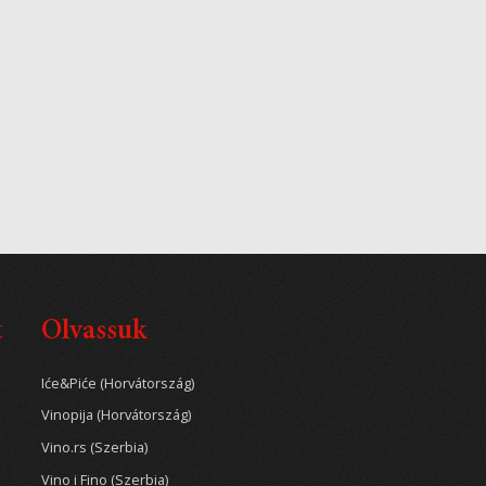
t
Olvassuk
Iće&Piće (Horvátország)
Vinopija (Horvátország)
Vino.rs (Szerbia)
Vino i Fino (Szerbia)