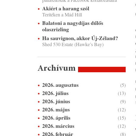
Akiért a harang szól
Terítéken a Mád Hill
Balatoni a nagydíjas dűlős
olaszrizling
Ha sauvignon, akkor Új-Zéland?
Shed 530 Estate (Hawke’s Bay)
Archívum
2026. augusztus
(5)
2026. július
(13)
2026. június
(9)
2026. május
(12)
2026. április
(15)
2026. március
(12)
2026. február
(8)