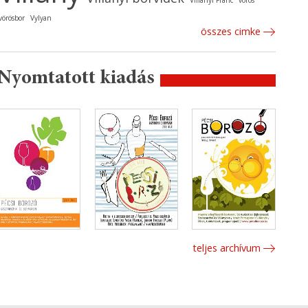
Villányi Franc
vörös
vörösbor
Vylyan
összes cimke
Nyomtatott kiadás
teljes archívum