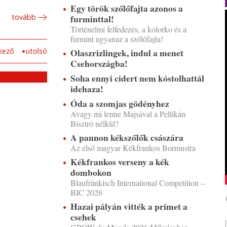
Egy török szőlőfajta azonos a
furminttal!
tovább
Történelmi felfedezés, a kolorko és a
furmint ugyanaz a szőlőfajta!
Olaszrizlingek, indul a menet
kező
utolsó
Csehországba!
Soha ennyi cidert nem kóstolhattál
idehaza!
Óda a szomjas gödényhez
Avagy mi lenne Majsával a Pellikán
Bisztró nélkül?
A pannon kékszőlők császára
Az első magyar Kékfrankos Bormustra
Kékfrankos verseny a kék
dombokon
Blaufränkisch International Competition –
BIC 2026
Hazai pályán vitték a prímet a
csehek