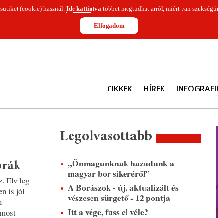
 sütiket (cookie) használ.
Ide kattintva
többet megtudhat arról, miért van szükségün
Elfogadom
CIKKEK
HÍREK
INFOGRAFI
Legolvasottabb
„Önmagunknak hazudunk a
orák
magyar bor sikeréről”
z. Elvileg
A Borászok - új, aktualizált és
n is jól
vészesen sürgető - 12 pontja
n
Itt a vége, fuss el véle?
 most