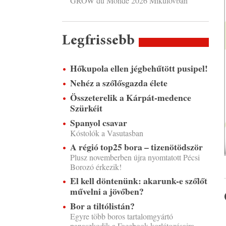
GROW du Monde 2026 Mikulovban
Legfrissebb
Hőkupola ellen jégbehűtött pusipel!
Nehéz a szőlősgazda élete
Összeterelik a Kárpát-medence
Szürkéit
Spanyol csavar
Kóstolók a Vasutasban
A régió top25 bora – tizenötödször
Plusz novemberben újra nyomtatott Pécsi
Borozó érkezik!
El kell döntenünk: akarunk-e szőlőt
művelni a jövőben?
Bor a tiltólistán?
Egyre több boros tartalomgyártó
panaszkodik a Facebook korlátozásaira