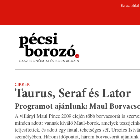
Ez az oldal
CIKKEK
Taurus, Seraf és Lator
Programot ajánlunk: Maul Borvacs
A villányi Maul Pince 2009 elején több borvacsorát is szerve
minden adott: vannak kiváló Maul-borok, amelyek tesztjeinke
teljesítettek, és adott egy fiatal, tehetséges séf, Urszics Istvá
személyében. Három időpontot, három borvacsorát ajánlunk