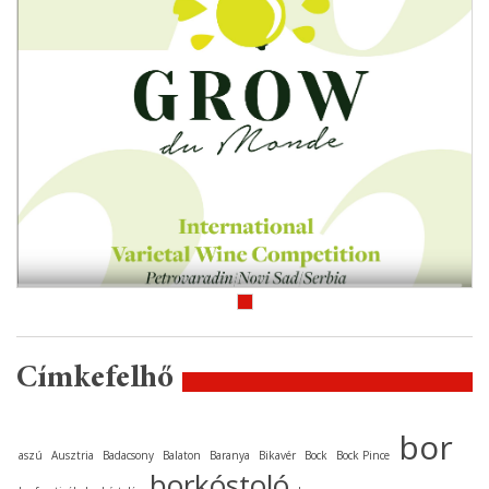
Címkefelhő
bor
aszú
Ausztria
Badacsony
Balaton
Baranya
Bikavér
Bock
Bock Pince
borkóstoló