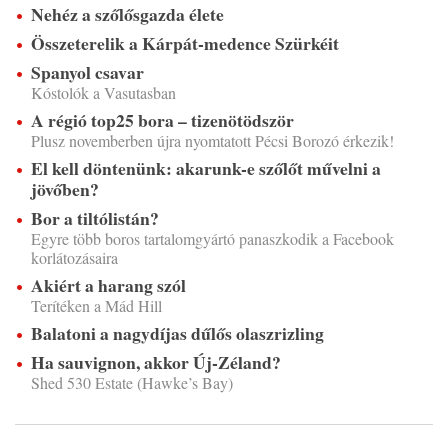
Nehéz a szőlősgazda élete
Összeterelik a Kárpát-medence Szürkéit
Spanyol csavar
Kóstolók a Vasutasban
A régió top25 bora – tizenötödször
Plusz novemberben újra nyomtatott Pécsi Borozó érkezik!
El kell döntenünk: akarunk-e szőlőt művelni a
jövőben?
Bor a tiltólistán?
Egyre több boros tartalomgyártó panaszkodik a Facebook
korlátozásaira
Akiért a harang szól
Terítéken a Mád Hill
Balatoni a nagydíjas dűlős olaszrizling
Ha sauvignon, akkor Új-Zéland?
Shed 530 Estate (Hawke’s Bay)