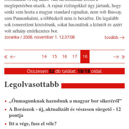
meglepetésben utazik. A rajnai rizlingekkel úgy jártunk, hogy
senki sem hozta a magyar standard rajnaikat, nem volt Bussay,
sem Pannonhalmi, a többiekről nem is beszélve. De legalább
sok ismeretlent kóstoltunk, sokat használtuk a kiöntőt és azért
volt néhány emlékezetes bor.
zoranka
2008. november 1. 12:37:08
tovább
14
15
16
17
18
Összesen
52
db találat.
18/18
oldal.
Legolvasottabb
„Önmagunknak hazudunk a magyar bor sikeréről”
A Borászok - új, aktualizált és vészesen sürgető - 12
pontja
Itt a vége, fuss el véle?