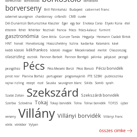
borfesztivál
borkóstolás
borvacsora
borverseny
cabernet franc
Brill Pálinkaház
Budapest
cabernet sauvignon
chardonnay
cirfandli
CMB
cuvée
Dél-Dunántúli Borturisztikai Klaszter
Eger
egy bor
Enoteca Corso
Etyeki Kúria
étel
étterem
fehér
fehérbor
fesztivál
francia
fröccs
fröccs-kalauz
furmint
gasztronómia
Gere Attila
Günzer Tamás
Hegyalja
Heimann Családi Birtok
kadarka
HNT
horvát
Horvátország
Hosszúhetény
Isztria
Kalamáris
kávé
kékfrankos
keddi kóstoló
kóstoló
magyar
Mecseknádasd
merlot
Olaszország
olaszrizling
osztrák
Pannon Borbolt
Pannon Borrégió
pálinka
pályázat
pezsgő
Pécs
Pécsi borvidék
pezsgőház
Pécs-Mecseki Borút
Pécsi Borozó
pinot noir
Planina Borház
portugieser
programajánló
PTE SZBKI
publicisztika
rajnai rizling
recept
rozé
Sauska
sauvignon blanc
Siklós
Somló
syrah
Szekszárd
Szekszárdi borvidék
Szabó Zoltán
Tokaj
Szerbia
Szlovénia
Tokaji borvidék
Tolna
Tolnai borvidék
TOP25
újbor
Villány
Villányi borvidék
verseny
Villányi Franc
vörös
vörösbor
Vylyan
összes cimke