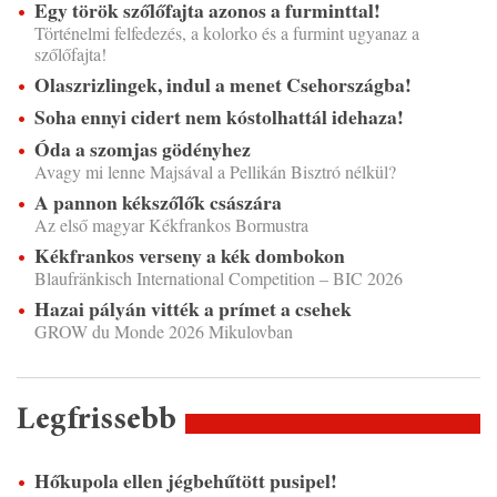
Egy török szőlőfajta azonos a furminttal!
Történelmi felfedezés, a kolorko és a furmint ugyanaz a
szőlőfajta!
Olaszrizlingek, indul a menet Csehországba!
Soha ennyi cidert nem kóstolhattál idehaza!
Óda a szomjas gödényhez
Avagy mi lenne Majsával a Pellikán Bisztró nélkül?
A pannon kékszőlők császára
Az első magyar Kékfrankos Bormustra
Kékfrankos verseny a kék dombokon
Blaufränkisch International Competition – BIC 2026
Hazai pályán vitték a prímet a csehek
GROW du Monde 2026 Mikulovban
Legfrissebb
Hőkupola ellen jégbehűtött pusipel!