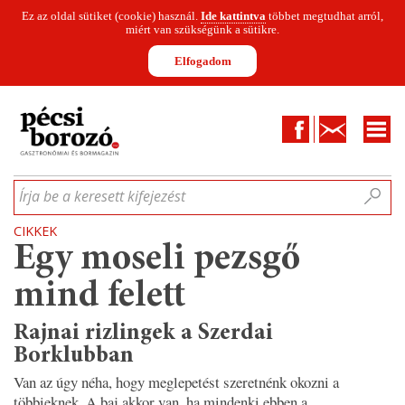
Ez az oldal sütiket (cookie) használ.
Ide kattintva
többet megtudhat arról,
miért van szükségünk a sütikre.
Elfogadom
Facebook
Kapcsolat
CIKKEK
HÍREK
INFOGRAFIKÁK
MUNKATÁRSAK
WINESOFA
LE
Írja be a keresett kifejezést
CIKKEK
Egy moseli pezsgő
mind felett
Rajnai rizlingek a Szerdai
Borklubban
Van az úgy néha, hogy meglepetést szeretnénk okozni a
többieknek. A baj akkor van, ha mindenki ebben a