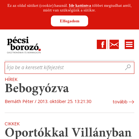
Ez az oldal sütiket (cookie) használ.
Ide kattintva
többet megtudhat arról,
miért van szükségünk a sütikre.
Elfogadom
Facebook
Kapcsolat
CIKKEK
HÍREK
INFOGRAFIKÁK
MUNKATÁRSAK
WINESOFA
LE
Írja be a keresett kifejezést
HÍREK
Bebogyózva
Bernáth Péter
2013. október 25. 13:21:30
tovább
CIKKEK
Oportókkal Villányban