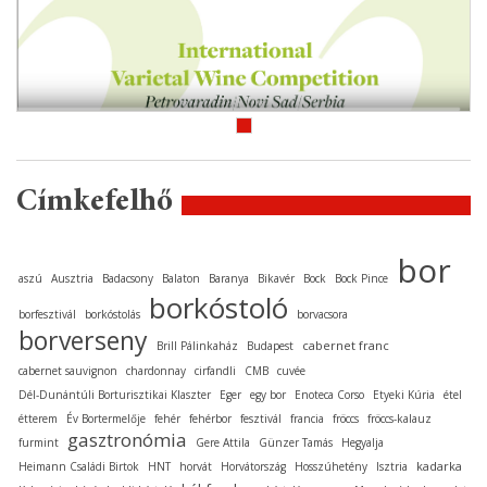
Címkefelhő
bor
aszú
Ausztria
Badacsony
Balaton
Baranya
Bikavér
Bock
Bock Pince
borkóstoló
borfesztivál
borkóstolás
borvacsora
borverseny
cabernet franc
Brill Pálinkaház
Budapest
cabernet sauvignon
chardonnay
cirfandli
CMB
cuvée
Dél-Dunántúli Borturisztikai Klaszter
Eger
egy bor
Enoteca Corso
Etyeki Kúria
étel
étterem
Év Bortermelője
fehér
fehérbor
fesztivál
francia
fröccs
fröccs-kalauz
gasztronómia
furmint
Gere Attila
Günzer Tamás
Hegyalja
kadarka
Heimann Családi Birtok
HNT
horvát
Horvátország
Hosszúhetény
Isztria