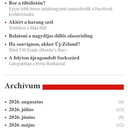
Bor a tiltólistán?
Egyre több boros tartalomgyártó panaszkodik a Facebook
korlátozásaira
Akiért a harang szól
Terítéken a Mád Hill
Balatoni a nagydíjas dűlős olaszrizling
Ha sauvignon, akkor Új-Zéland?
Shed 530 Estate (Hawke’s Bay)
A folyton újragondolt Szekszárd
Látogatóban a Pósta Borháznál
Archívum
2026. augusztus
(4)
2026. július
(13)
2026. június
(9)
2026. május
(12)