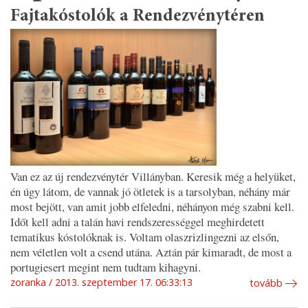
Fajtakóstolók a Rendezvénytéren
Van ez az új rendezvénytér Villányban. Keresik még a helyüket,
én úgy látom, de vannak jó ötletek is a tarsolyban, néhány már
most bejött, van amit jobb elfeledni, néhányon még szabni kell.
Időt kell adni a talán havi rendszerességgel meghirdetett
tematikus kóstolóknak is. Voltam olaszrizlingezni az elsőn,
nem véletlen volt a csend utána. Aztán pár kimaradt, de most a
portugiesert megint nem tudtam kihagyni.
zoranka
2013. szeptember 17. 06:33:13
tovább