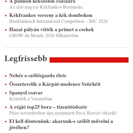
A pannon kékszőlők császára
Az első magyar Kékfrankos Bormustra
Kékfrankos verseny a kék dombokon
Blaufränkisch International Competition – BIC 2026
Hazai pályán vitték a prímet a csehek
GROW du Monde 2026 Mikulovban
Legfrissebb
Nehéz a szőlősgazda élete
Összeterelik a Kárpát-medence Szürkéit
Spanyol csavar
Kóstolók a Vasutasban
A régió top25 bora – tizenötödször
Plusz novemberben újra nyomtatott Pécsi Borozó érkezik!
El kell döntenünk: akarunk-e szőlőt művelni a
jövőben?