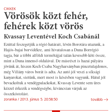
CIKKEK
Vörösök közt fehér,
fehérek közt vörös
Kvassay Leventével Koch Csabánál
Ezúttal feszegetjük a régió határait, lévén Borotára utazunk, a
Hajós-bajai borvidékre, ami hivatalosan a Duna Borrégió
tagja, bár a többi alföldi termőtájjal talán kevesebb köti össze,
mint a Duna innenső oldalával. De másrészt is hazai pályára
jövünk át, hiszen Koch Csaba Nagyharsányban pincetulajdonos,
még Villány város borát is adta. Az autó jól veszi a síksági
kanyarokat, sietünk, mert most is késésben vagyunk. Hátul jól
bevackoltuk a vendégpalackokat, Kvassay Levente sem üres
kézzel érkezik a vendégségbe, kíváncsian várjuk az
összekóstolást.
zoranka
2013. június 5. 20:58:50
tovább