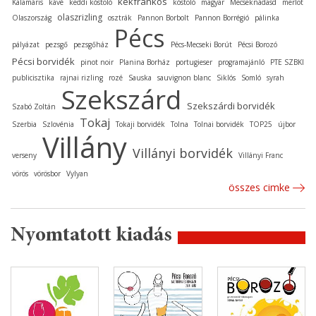
kékfrankos
Kalamáris
kávé
keddi kóstoló
kóstoló
magyar
Mecseknádasd
merlot
olaszrizling
Olaszország
osztrák
Pannon Borbolt
Pannon Borrégió
pálinka
Pécs
pályázat
pezsgő
pezsgőház
Pécs-Mecseki Borút
Pécsi Borozó
Pécsi borvidék
pinot noir
Planina Borház
portugieser
programajánló
PTE SZBKI
publicisztika
rajnai rizling
rozé
Sauska
sauvignon blanc
Siklós
Somló
syrah
Szekszárd
Szekszárdi borvidék
Szabó Zoltán
Tokaj
Szerbia
Szlovénia
Tokaji borvidék
Tolna
Tolnai borvidék
TOP25
újbor
Villány
Villányi borvidék
verseny
Villányi Franc
vörös
vörösbor
Vylyan
összes cimke
Nyomtatott kiadás