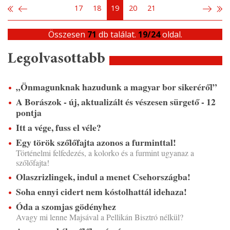
17
18
19
20
21
Összesen
71
db találat.
19/24
oldal.
Legolvasottabb
„Önmagunknak hazudunk a magyar bor sikeréről”
A Borászok - új, aktualizált és vészesen sürgető - 12
pontja
Itt a vége, fuss el véle?
Egy török szőlőfajta azonos a furminttal!
Történelmi felfedezés, a kolorko és a furmint ugyanaz a
szőlőfajta!
Olaszrizlingek, indul a menet Csehországba!
Soha ennyi cidert nem kóstolhattál idehaza!
Óda a szomjas gödényhez
Avagy mi lenne Majsával a Pellikán Bisztró nélkül?