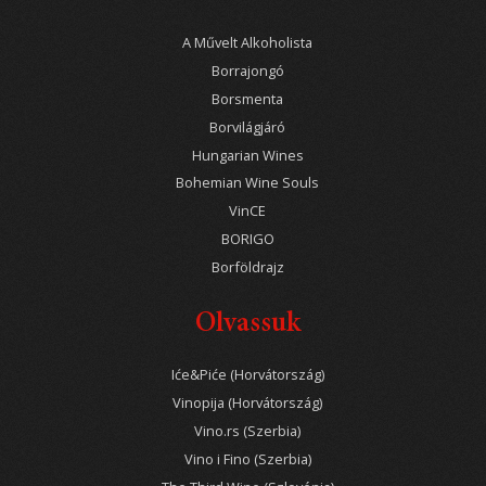
A Művelt Alkoholista
Borrajongó
Borsmenta
Borvilágjáró
Hungarian Wines
Bohemian Wine Souls
VinCE
BORIGO
Borföldrajz
Olvassuk
Iće&Piće (Horvátország)
Vinopija (Horvátország)
Vino.rs (Szerbia)
Vino i Fino (Szerbia)