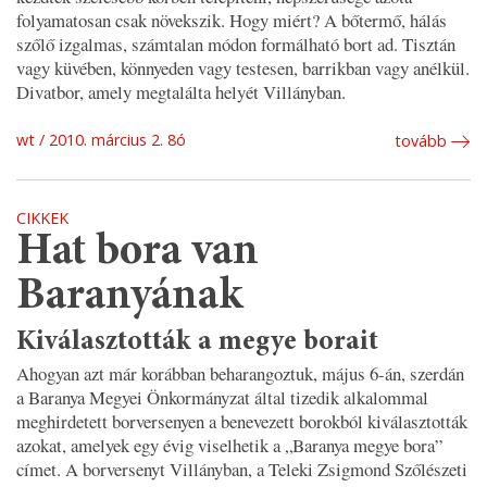
folyamatosan csak növekszik. Hogy miért? A bőtermő, hálás
szőlő izgalmas, számtalan módon formálható bort ad. Tisztán
vagy küvében, könnyeden vagy testesen, barrikban vagy anélkül.
Divatbor, amely megtalálta helyét Villányban.
wt
2010. március 2. 8ó
tovább
CIKKEK
Hat bora van
Baranyának
Kiválasztották a megye borait
Ahogyan azt már korábban beharangoztuk, május 6-án, szerdán
a Baranya Megyei Önkormányzat által tizedik alkalommal
meghirdetett borversenyen a benevezett borokból kiválasztották
azokat, amelyek egy évig viselhetik a „Baranya megye bora”
címet. A borversenyt Villányban, a Teleki Zsigmond Szőlészeti