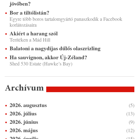
jövőben?
Bor a tiltólistán?
Egyre több boros tartalomgyártó panaszkodik a Facebook
korlátozásaira
Akiért a harang szól
Terítéken a Mád Hill
Balatoni a nagydíjas dűlős olaszrizling
Ha sauvignon, akkor Új-Zéland?
Shed 530 Estate (Hawke’s Bay)
Archívum
2026. augusztus
(5)
2026. július
(13)
2026. június
(9)
2026. május
(12)
2026. április
(15)