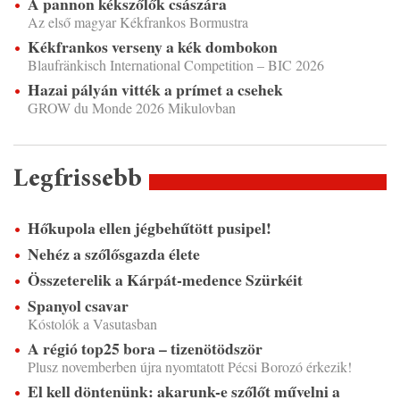
A pannon kékszőlők császára
Az első magyar Kékfrankos Bormustra
Kékfrankos verseny a kék dombokon
Blaufränkisch International Competition – BIC 2026
Hazai pályán vitték a prímet a csehek
GROW du Monde 2026 Mikulovban
Legfrissebb
Hőkupola ellen jégbehűtött pusipel!
Nehéz a szőlősgazda élete
Összeterelik a Kárpát-medence Szürkéit
Spanyol csavar
Kóstolók a Vasutasban
A régió top25 bora – tizenötödször
Plusz novemberben újra nyomtatott Pécsi Borozó érkezik!
El kell döntenünk: akarunk-e szőlőt művelni a