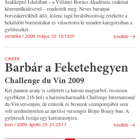
Szakképző Iskolában – a Villányi Borász Akadémia szakmai
közreműködésével – rendezték meg. Neves baranyai
borszakértőkből álló, kilenc tagú bírálóbizottság értékelte a
beküldött bormintákat és választotta ki minden kategóriában a
győzteseket.
zoranka
2009. május 10. 10:13:01
tovább
CIKKEK
Barbár a Feketehegyen
Challenge du Vin 2009
Két pannon arany is született (a három magyarból, összesen
egyébként 216-ból) a harmincharmadik Challenge International
du Vin versenyen, de ezüstök és bronzok szempontjából sem
volt eredménytelen az áprilisi versengés Blaye-Bourg-ban. A
győztesek listája egy kattintásnyira.
bori
2009. április 25. 21:25:17
tovább