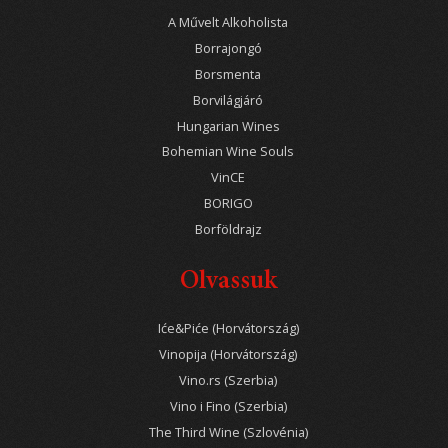
A Művelt Alkoholista
Borrajongó
Borsmenta
Borvilágjáró
Hungarian Wines
Bohemian Wine Souls
VinCE
BORIGO
Borföldrajz
Olvassuk
Iće&Piće (Horvátország)
Vinopija (Horvátország)
Vino.rs (Szerbia)
Vino i Fino (Szerbia)
The Third Wine (Szlovénia)