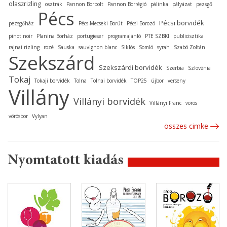
olaszrizling
osztrák
Pannon Borbolt
Pannon Borrégió
pálinka
pályázat
pezsgő
Pécs
Pécsi borvidék
pezsgőház
Pécs-Mecseki Borút
Pécsi Borozó
pinot noir
Planina Borház
portugieser
programajánló
PTE SZBKI
publicisztika
rajnai rizling
rozé
Sauska
sauvignon blanc
Siklós
Somló
syrah
Szabó Zoltán
Szekszárd
Szekszárdi borvidék
Szerbia
Szlovénia
Tokaj
Tokaji borvidék
Tolna
Tolnai borvidék
TOP25
újbor
verseny
Villány
Villányi borvidék
Villányi Franc
vörös
vörösbor
Vylyan
összes cimke
Nyomtatott kiadás