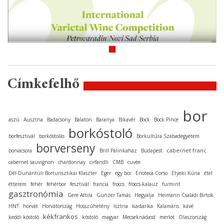
Címkefelhő
bor
aszú
Ausztria
Badacsony
Balaton
Baranya
Bikavér
Bock
Bock Pince
borkóstoló
borfesztivál
borkóstolás
Borkultúra Szabadegyetem
borverseny
cabernet franc
borvacsora
Brill Pálinkaház
Budapest
cabernet sauvignon
chardonnay
cirfandli
CMB
cuvée
Dél-Dunántúli Borturisztikai Klaszter
Eger
egy bor
Enoteca Corso
Etyeki Kúria
étel
étterem
fehér
fehérbor
fesztivál
francia
fröccs
fröccs-kalauz
furmint
gasztronómia
Gere Attila
Günzer Tamás
Hegyalja
Heimann Családi Birtok
kadarka
HNT
horvát
Horvátország
Hosszúhetény
Isztria
Kalamáris
kávé
kékfrankos
keddi kóstoló
kóstoló
magyar
Mecseknádasd
merlot
Olaszország