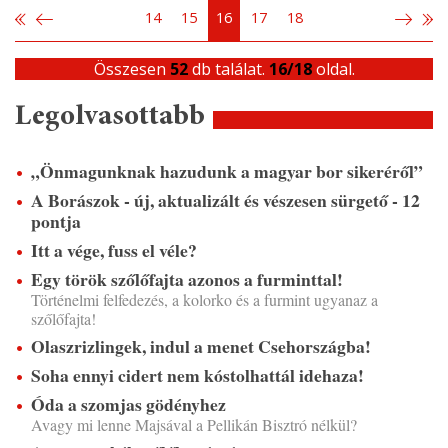
14
15
16
17
18
Összesen
52
db találat.
16/18
oldal.
Legolvasottabb
„Önmagunknak hazudunk a magyar bor sikeréről”
A Borászok - új, aktualizált és vészesen sürgető - 12
pontja
Itt a vége, fuss el véle?
Egy török szőlőfajta azonos a furminttal!
Történelmi felfedezés, a kolorko és a furmint ugyanaz a
szőlőfajta!
Olaszrizlingek, indul a menet Csehországba!
Soha ennyi cidert nem kóstolhattál idehaza!
Óda a szomjas gödényhez
Avagy mi lenne Majsával a Pellikán Bisztró nélkül?