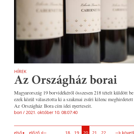
HÍREK
Az Országház borai
Magyarország 19 borvidékéről összesen 218 tételt küldött be
ezek közül választotta ki a szakmai zsűri kilenc meghirdetett
Az Országház Bora cím idei nyerteseit.
bori
2021. október 10. 08:07:40
első
előző
18
19
20
21
22
követ