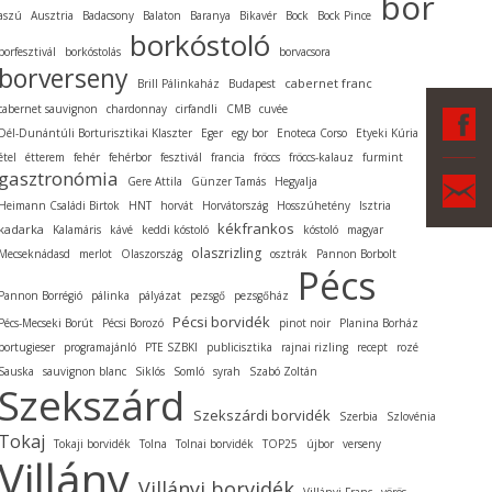
bor
aszú
Ausztria
Badacsony
Balaton
Baranya
Bikavér
Bock
Bock Pince
borkóstoló
borfesztivál
borkóstolás
borvacsora
borverseny
cabernet franc
Brill Pálinkaház
Budapest
cabernet sauvignon
chardonnay
cirfandli
CMB
cuvée
F
Dél-Dunántúli Borturisztikai Klaszter
Eger
egy bor
Enoteca Corso
Etyeki Kúria
étel
étterem
fehér
fehérbor
fesztivál
francia
fröccs
fröccs-kalauz
furmint
gasztronómia
Ka
Gere Attila
Günzer Tamás
Hegyalja
Heimann Családi Birtok
HNT
horvát
Horvátország
Hosszúhetény
Isztria
kékfrankos
kadarka
Kalamáris
kávé
keddi kóstoló
kóstoló
magyar
olaszrizling
Mecseknádasd
merlot
Olaszország
osztrák
Pannon Borbolt
Pécs
Pannon Borrégió
pálinka
pályázat
pezsgő
pezsgőház
Pécsi borvidék
Pécs-Mecseki Borút
Pécsi Borozó
pinot noir
Planina Borház
portugieser
programajánló
PTE SZBKI
publicisztika
rajnai rizling
recept
rozé
Sauska
sauvignon blanc
Siklós
Somló
syrah
Szabó Zoltán
Szekszárd
Szekszárdi borvidék
Szerbia
Szlovénia
Tokaj
Tokaji borvidék
Tolna
Tolnai borvidék
TOP25
újbor
verseny
Villány
Villányi borvidék