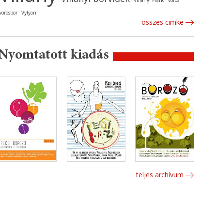
Villányi Franc
vörös
vörösbor
Vylyan
összes cimke
Nyomtatott kiadás
teljes archívum