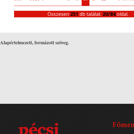
Összesen
251
db találat.
20/84
oldal.
Alapértelmezett, formázott szöveg.
Főme