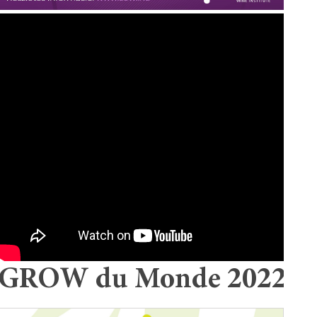
GROW du Monde 2022