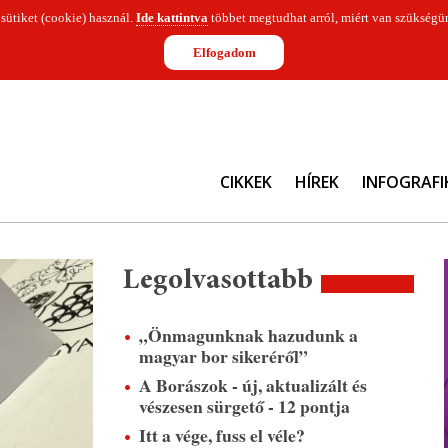
 sütiket (cookie) használ.
Ide kattintva
többet megtudhat arról, miért van szükségün
Elfogadom
CIKKEK
HÍREK
INFOGRAFI
Legolvasottabb
„Önmagunknak hazudunk a
magyar bor sikeréről”
A Borászok - új, aktualizált és
vészesen sürgető - 12 pontja
Itt a vége, fuss el véle?