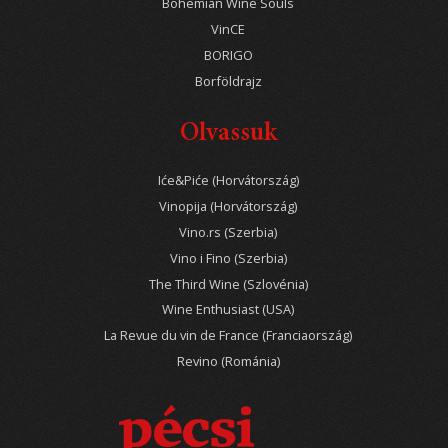
Bohemian Wine Souls
VinCE
BORIGO
Borföldrajz
Olvassuk
Iće&Piće (Horvátország)
Vinopija (Horvátország)
Vino.rs (Szerbia)
Vino i Fino (Szerbia)
The Third Wine (Szlovénia)
Wine Enthusiast (USA)
La Revue du vin de France (Franciaország)
Revino (Románia)