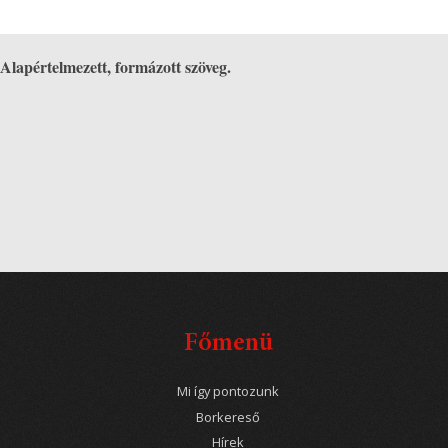
Alapértelmezett, formázott szöveg.
Főmenü
Mi így pontozunk
Borkereső
Hírek