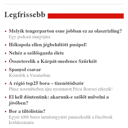
Legfrissebb
Melyik tengerparton esne jobban ez az olaszrizling?
Egy podcast margójára
Hőkupola ellen jégbehűtött pusipel!
Nehéz a szőlősgazda élete
Összeterelik a Kárpát-medence Szürkéit
Spanyol csavar
Kóstolók a Vasutasban
A régió top25 bora – tizenötödször
Plusz novemberben újra nyomtatott Pécsi Borozó érkezik!
El kell döntenünk: akarunk-e szőlőt művelni a
jövőben?
Bor a tiltólistán?
Egyre több boros tartalomgyártó panaszkodik a Facebook
korlátozásaira