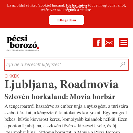
Ez az oldal sütiket (cookie) használ.
Ide kattintva
többet megtudhat arról,
miért van szükségünk a sütikre.
Elfogadom
Facebook
Kapcsolat
CIKKEK
HÍREK
INFOGRAFIKÁK
MUNKATÁRSAK
WINESOFA
LE
Írja be a keresett kifejezést
CIKKEK
Ljubljana, Roadmovia
Szlovén borkaland: Movia borbár
A tengerpartról hazatérve az ember unja a nyüzsgést, a turistára
szabott árakat, a kényeztető falatokat és kortyokat. Egy nyugodt,
békés, hűvös kisvárost keres, komolyabb kalandok nélkül. Ezen
a ponton Ljubljana, a szlovén főváros kicseszik vele, és új
izgalmakat kínál. Szlovén borászat, a Movia a Pécsi Borozó