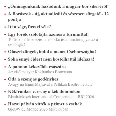
„Önmagunknak hazudunk a magyar bor sikeréről”
A Borászok - új, aktualizált és vészesen sürgető - 12
pontja
Itt a vége, fuss el véle?
Egy török szőlőfajta azonos a furminttal!
Történelmi felfedezés, a kolorko és a furmint ugyanaz a
szőlőfajta!
Olaszrizlingek, indul a menet Csehországba!
Soha ennyi cidert nem kóstolhattál idehaza!
A pannon kékszőlők császára
Az első magyar Kékfrankos Bormustra
Óda a szomjas gödényhez
Avagy mi lenne Majsával a Pellikán Bisztró nélkül?
Kékfrankos verseny a kék dombokon
Blaufränkisch International Competition – BIC 2026
Hazai pályán vitték a prímet a csehek
GROW du Monde 2026 Mikulovban