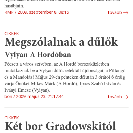
hasábjain.
RMP
2009. szeptember 8. 08:15
tovább
CIKKEK
Megszólalnak a dűlők
Vylyan A Hordóban
Pécsett a város szívében, az A Hordó borszaküzletben
mutatkoznak be a Vylyan dűlőszelektált újdonságai, a Pillangó
és a Mandolás! Május 29-én pénteken délután 3 órától 6 óráig
várja Önöket Mikes Márk (A Hordó), Ipacs Szabó István és
Iványi Emese (Vylyan).
bori
2009. május 23. 21:17:44
tovább
CIKKEK
Két bor Gradowskitól