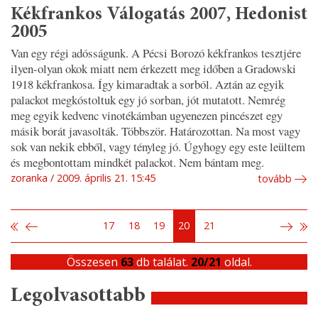
Kékfrankos Válogatás 2007, Hedonist
2005
Van egy régi adósságunk. A Pécsi Borozó kékfrankos tesztjére
ilyen-olyan okok miatt nem érkezett meg időben a Gradowski
1918 kékfrankosa. Így kimaradtak a sorból. Aztán az egyik
palackot megkóstoltuk egy jó sorban, jót mutatott. Nemrég
meg egyik kedvenc vinotékámban ugyenezen pincészet egy
másik borát javasolták. Többször. Határozottan. Na most vagy
sok van nekik ebből, vagy tényleg jó. Úgyhogy egy este leültem
és megbontottam mindkét palackot. Nem bántam meg.
zoranka
2009. április 21. 15:45
tovább
17
18
19
20
21
Összesen
63
db találat.
20/21
oldal.
Legolvasottabb