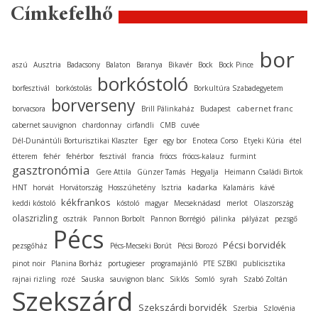
Címkefelhő
bor
aszú
Ausztria
Badacsony
Balaton
Baranya
Bikavér
Bock
Bock Pince
borkóstoló
borfesztivál
borkóstolás
Borkultúra Szabadegyetem
borverseny
cabernet franc
borvacsora
Brill Pálinkaház
Budapest
cabernet sauvignon
chardonnay
cirfandli
CMB
cuvée
Dél-Dunántúli Borturisztikai Klaszter
Eger
egy bor
Enoteca Corso
Etyeki Kúria
étel
étterem
fehér
fehérbor
fesztivál
francia
fröccs
fröccs-kalauz
furmint
gasztronómia
Gere Attila
Günzer Tamás
Hegyalja
Heimann Családi Birtok
kadarka
HNT
horvát
Horvátország
Hosszúhetény
Isztria
Kalamáris
kávé
kékfrankos
keddi kóstoló
kóstoló
magyar
Mecseknádasd
merlot
Olaszország
olaszrizling
osztrák
Pannon Borbolt
Pannon Borrégió
pálinka
pályázat
pezsgő
Pécs
Pécsi borvidék
pezsgőház
Pécs-Mecseki Borút
Pécsi Borozó
pinot noir
Planina Borház
portugieser
programajánló
PTE SZBKI
publicisztika
rajnai rizling
rozé
Sauska
sauvignon blanc
Siklós
Somló
syrah
Szabó Zoltán
Szekszárd
Szekszárdi borvidék
Szerbia
Szlovénia