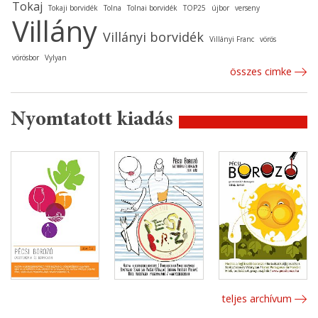
Tokaj
Tokaji borvidék
Tolna
Tolnai borvidék
TOP25
újbor
verseny
Villány
Villányi borvidék
Villányi Franc
vörös
vörösbor
Vylyan
összes cimke
Nyomtatott kiadás
teljes archívum