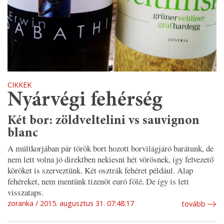
CIKKEK
Nyárvégi fehérség
Két bor: zöldveltelini vs sauvignon
blanc
A múltkorjában pár török bort hozott borvilágjáró barátunk, de
nem lett volna jó direktben nekiesni hét vörösnek, így felvezető
köröket is szerveztünk. Két osztrák fehéret például. Alap
fehéreket, nem mentünk tizenöt euró fölé. De így is lett
visszataps.
zoranka
2015. augusztus 31. 07:48:17
tovább