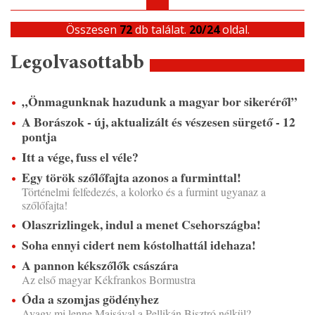
Összesen
72
db találat.
20/24
oldal.
Legolvasottabb
„Önmagunknak hazudunk a magyar bor sikeréről”
A Borászok - új, aktualizált és vészesen sürgető - 12
pontja
Itt a vége, fuss el véle?
Egy török szőlőfajta azonos a furminttal!
Történelmi felfedezés, a kolorko és a furmint ugyanaz a
szőlőfajta!
Olaszrizlingek, indul a menet Csehországba!
Soha ennyi cidert nem kóstolhattál idehaza!
A pannon kékszőlők császára
Az első magyar Kékfrankos Bormustra
Óda a szomjas gödényhez
Avagy mi lenne Majsával a Pellikán Bisztró nélkül?