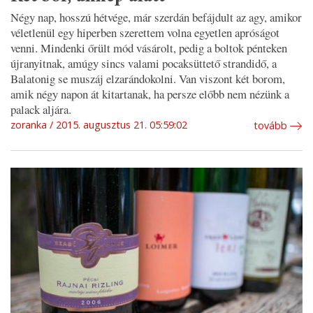
Négy nap, hosszú hétvége, már szerdán befájdult az agy, amikor
véletlenül egy hiperben szerettem volna egyetlen apróságot
venni. Mindenki őrült mód vásárolt, pedig a boltok pénteken
újranyitnak, amúgy sincs valami pocaksüttető strandidő, a
Balatonig se muszáj elzarándokolni. Van viszont két borom,
amik négy napon át kitartanak, ha persze előbb nem nézünk a
palack aljára.
zoranka
2015. augusztus 21. 05:59:02
tovább