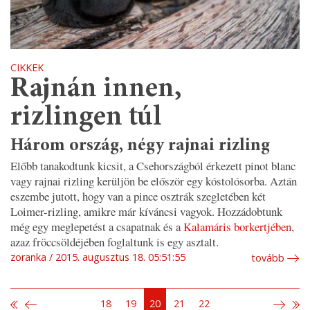
CIKKEK
Rajnán innen,
rizlingen túl
Három ország, négy rajnai rizling
Előbb tanakodtunk kicsit, a Csehországból érkezett pinot blanc
vagy rajnai rizling kerüljön be először egy kóstolósorba. Aztán
eszembe jutott, hogy van a pince osztrák szegletében két
Loimer-rizling, amikre már kíváncsi vagyok. Hozzádobtunk
még egy meglepetést a csapatnak és a
Kalamáris borkertjében
,
azaz fröccsöldéjében foglaltunk is egy asztalt.
zoranka
2015. augusztus 18. 05:51:55
tovább
18
19
20
21
22