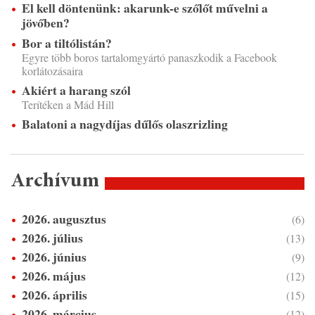
El kell döntenünk: akarunk-e szőlőt művelni a
jövőben?
Bor a tiltólistán?
Egyre több boros tartalomgyártó panaszkodik a Facebook
korlátozásaira
Akiért a harang szól
Terítéken a Mád Hill
Balatoni a nagydíjas dűlős olaszrizling
Archívum
2026. augusztus
(6)
2026. július
(13)
2026. június
(9)
2026. május
(12)
2026. április
(15)
2026. március
(12)