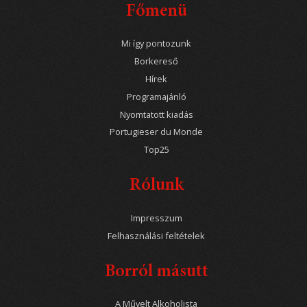
Főmenü
Mi így pontozunk
Borkereső
Hírek
Programajánló
Nyomtatott kiadás
Portugieser du Monde
Top25
Rólunk
Impresszum
Felhasználási feltételek
Borról másutt
A Művelt Alkoholista