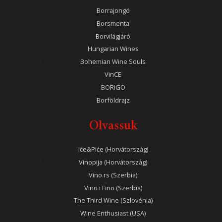
Borrajongó
Borsmenta
Borvilágjáró
Hungarian Wines
Bohemian Wine Souls
VinCE
BORIGO
Borföldrajz
Olvassuk
Iće&Piće (Horvátország)
Vinopija (Horvátország)
Vino.rs (Szerbia)
Vino i Fino (Szerbia)
The Third Wine (Szlovénia)
Wine Enthusiast (USA)