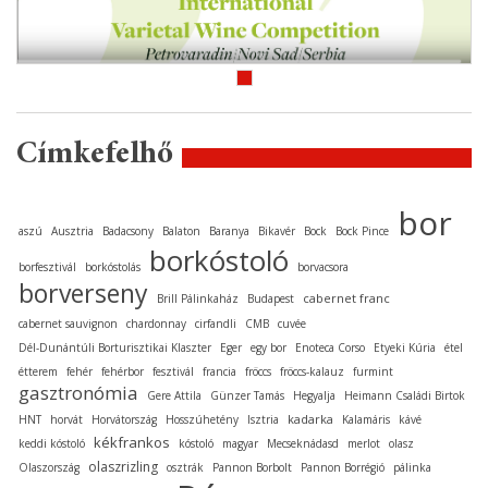
Címkefelhő
bor
aszú
Ausztria
Badacsony
Balaton
Baranya
Bikavér
Bock
Bock Pince
borkóstoló
borfesztivál
borkóstolás
borvacsora
borverseny
cabernet franc
Brill Pálinkaház
Budapest
cabernet sauvignon
chardonnay
cirfandli
CMB
cuvée
Dél-Dunántúli Borturisztikai Klaszter
Eger
egy bor
Enoteca Corso
Etyeki Kúria
étel
étterem
fehér
fehérbor
fesztivál
francia
fröccs
fröccs-kalauz
furmint
gasztronómia
Gere Attila
Günzer Tamás
Hegyalja
Heimann Családi Birtok
kadarka
HNT
horvát
Horvátország
Hosszúhetény
Isztria
Kalamáris
kávé
kékfrankos
keddi kóstoló
kóstoló
magyar
Mecseknádasd
merlot
olasz
olaszrizling
Olaszország
osztrák
Pannon Borbolt
Pannon Borrégió
pálinka