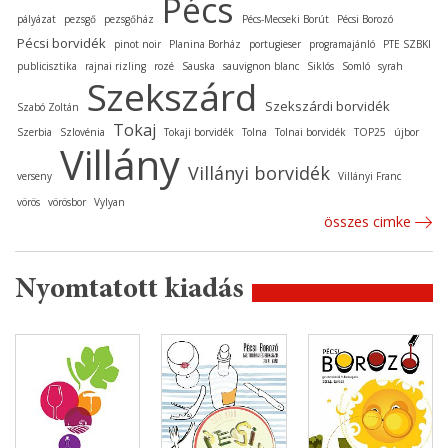
Pécs
pályázat
pezsgő
pezsgőház
Pécs-Mecseki Borút
Pécsi Borozó
Pécsi borvidék
pinot noir
Planina Borház
portugieser
programajánló
PTE SZBKI
publicisztika
rajnai rizling
rozé
Sauska
sauvignon blanc
Siklós
Somló
syrah
Szekszárd
Szekszárdi borvidék
Szabó Zoltán
Tokaj
Szerbia
Szlovénia
Tokaji borvidék
Tolna
Tolnai borvidék
TOP25
újbor
Villány
Villányi borvidék
verseny
Villányi Franc
vörös
vörösbor
Vylyan
összes cimke
Nyomtatott kiadás