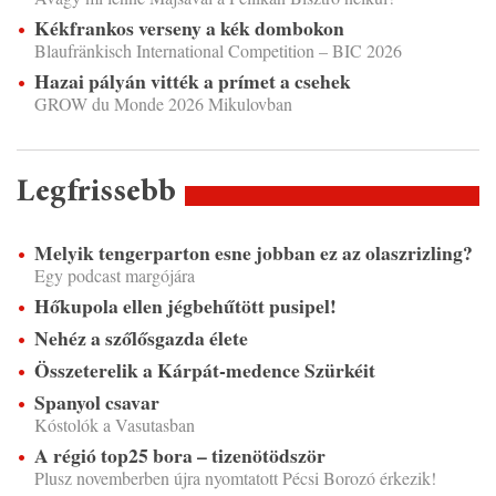
Kékfrankos verseny a kék dombokon
Blaufränkisch International Competition – BIC 2026
Hazai pályán vitték a prímet a csehek
GROW du Monde 2026 Mikulovban
Legfrissebb
Melyik tengerparton esne jobban ez az olaszrizling?
Egy podcast margójára
Hőkupola ellen jégbehűtött pusipel!
Nehéz a szőlősgazda élete
Összeterelik a Kárpát-medence Szürkéit
Spanyol csavar
Kóstolók a Vasutasban
A régió top25 bora – tizenötödször
Plusz novemberben újra nyomtatott Pécsi Borozó érkezik!