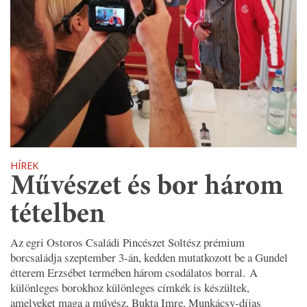
HÍREK
Művészet és bor három
tételben
Az egri Ostoros Családi Pincészet Soltész prémium
borcsaládja szeptember 3-án, kedden mutatkozott be a Gundel
étterem Erzsébet termében három csodálatos borral. A
különleges borokhoz különleges címkék is készültek,
amelyeket maga a művész, Bukta Imre, Munkácsy-díjas