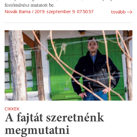
festőművész mutatott be.
Novák Barna
2019. szeptember 9. 07:50:57
tovább
CIKKEK
A fajtát szeretnénk
megmutatni