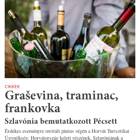
CIKKEK
Graševina, traminac,
frankovka
Szlavónia bemutatkozott Pécsett
Érdekes eseményre invitált június végén a Horvát Turisztikai
Ügynökség: Horvátország keleti részének, Szlavóniának a