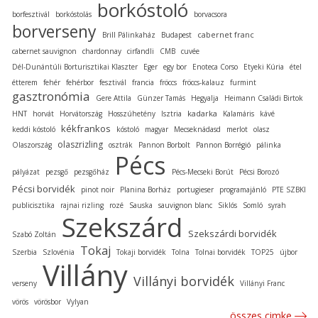
borkóstoló
borfesztivál
borkóstolás
borvacsora
borverseny
cabernet franc
Brill Pálinkaház
Budapest
cabernet sauvignon
chardonnay
cirfandli
CMB
cuvée
Dél-Dunántúli Borturisztikai Klaszter
Eger
egy bor
Enoteca Corso
Etyeki Kúria
étel
étterem
fehér
fehérbor
fesztivál
francia
fröccs
fröccs-kalauz
furmint
gasztronómia
Gere Attila
Günzer Tamás
Hegyalja
Heimann Családi Birtok
kadarka
HNT
horvát
Horvátország
Hosszúhetény
Isztria
Kalamáris
kávé
kékfrankos
keddi kóstoló
kóstoló
magyar
Mecseknádasd
merlot
olasz
olaszrizling
Olaszország
osztrák
Pannon Borbolt
Pannon Borrégió
pálinka
Pécs
pályázat
pezsgő
pezsgőház
Pécs-Mecseki Borút
Pécsi Borozó
Pécsi borvidék
pinot noir
Planina Borház
portugieser
programajánló
PTE SZBKI
publicisztika
rajnai rizling
rozé
Sauska
sauvignon blanc
Siklós
Somló
syrah
Szekszárd
Szekszárdi borvidék
Szabó Zoltán
Tokaj
Szerbia
Szlovénia
Tokaji borvidék
Tolna
Tolnai borvidék
TOP25
újbor
Villány
Villányi borvidék
verseny
Villányi Franc
vörös
vörösbor
Vylyan
összes cimke