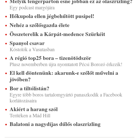
Melyik tengerparton esne jobban ez az olaszrizling?
Egy podcast margójára
Hőkupola ellen jégbehűtött pusipel!
Nehéz a szőlősgazda élete
Összeterelik a Kárpát-medence Szürkéit
Spanyol csavar
Kóstolók a Vasutasban
A régió top25 bora – tizenötödször
Plusz novemberben újra nyomtatott Pécsi Borozó érkezik!
El kell döntenünk: akarunk-e szőlőt művelni a
jövőben?
Bor a tiltólistán?
Egyre több boros tartalomgyártó panaszkodik a Facebook
korlátozásaira
Akiért a harang szól
Terítéken a Mád Hill
Balatoni a nagydíjas dűlős olaszrizling