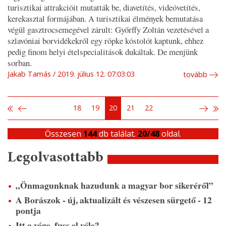
turisztikai attrakcióit mutatták be, diavetítés, videóvetítés,
kerekasztal formájában. A turisztikai élmények bemutatása
végül gasztrocsemegével zárult: Győrffy Zoltán vezetésével a
szlavóniai borvidékekről egy röpke kóstolót kaptunk, ehhez
pedig finom helyi ételspecialitások dukáltak. De menjünk
sorban.
Jakab Tamás
2019. július 12. 07:03:03
tovább
18
19
20
21
22
Összesen
144
db találat.
20/48
oldal.
Legolvasottabb
„Önmagunknak hazudunk a magyar bor sikeréről”
A Borászok - új, aktualizált és vészesen sürgető - 12
pontja
Itt a vége, fuss el véle?