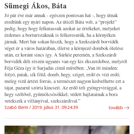
Sümegi Ákos, Báta
Jó pár éve már annak - egészen ponto­san hat -, hogy útnak
eredtünk egy nyári napon. Az úticél Báta volt, a “projekt”
pedig, hogy hogy felkutas­suk azokat az értékeket, melyeket
érde­mes a borturistáknak is felkeresniük, ha a környéken
járnak. Mert bár sokan hiszik, hogy a Szekszárdi borvidék
véget ér a vá­ros határában, illetve a környező dombok ölelése
után, ez koránt sincs így. A Sárköz peremén, a Szekszárdi
borvidék déli részén ugyanis van egy kis ékszerdoboz, melyről
Féja Géza így ír Sarjadás című művében: „Van itt minden:
folyó, patak, sík föld, domb, hegy, sziget, erdő és vízi erdő,
meleg vizű ártézi forrás, a természet nagyon kedvelhette ezt a
tájat, pazarul szórta kincseit. Az erdő teli gyöngyvi­rággal, a
hegy szőlővel, gyümölcsösök­kel, védett hajlatainak a bora
vetekszik a villányival, szekszárdival.”
Szabó Berni
2019. július 31. 09:24:39
tovább