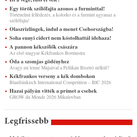
Egy török szőlőfajta azonos a furminttal!
Történelmi felfedezés, a kolorko és a furmint ugyanaz a
szőlőfajta!
Olaszrizlingek, indul a menet Csehországba!
Soha ennyi cidert nem kóstolhattál idehaza!
A pannon kékszőlők császára
Az első magyar Kékfrankos Bormustra
Óda a szomjas gödényhez
Avagy mi lenne Majsával a Pellikán Bisztró nélkül?
Kékfrankos verseny a kék dombokon
Blaufränkisch International Competition – BIC 2026
Hazai pályán vitték a prímet a csehek
GROW du Monde 2026 Mikulovban
Legfrissebb