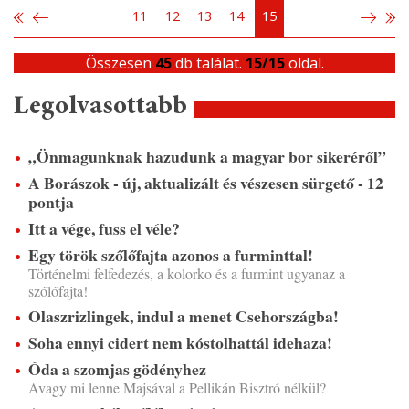
11
12
13
14
15
Összesen
45
db találat.
15/15
oldal.
Legolvasottabb
„Önmagunknak hazudunk a magyar bor sikeréről”
A Borászok - új, aktualizált és vészesen sürgető - 12
pontja
Itt a vége, fuss el véle?
Egy török szőlőfajta azonos a furminttal!
Történelmi felfedezés, a kolorko és a furmint ugyanaz a
szőlőfajta!
Olaszrizlingek, indul a menet Csehországba!
Soha ennyi cidert nem kóstolhattál idehaza!
Óda a szomjas gödényhez
Avagy mi lenne Majsával a Pellikán Bisztró nélkül?