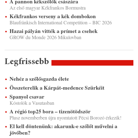
A pannon kékszőlők császára
Az első magyar Kékfrankos Bormustra
Kékfrankos verseny a kék dombokon
Blaufränkisch International Competition – BIC 2026
Hazai pályán vitték a prímet a csehek
GROW du Monde 2026 Mikulovban
Legfrissebb
Nehéz a szőlősgazda élete
Összeterelik a Kárpát-medence Szürkéit
Spanyol csavar
Kóstolók a Vasutasban
A régió top25 bora – tizenötödször
Plusz novemberben újra nyomtatott Pécsi Borozó érkezik!
El kell döntenünk: akarunk-e szőlőt művelni a
jövőben?