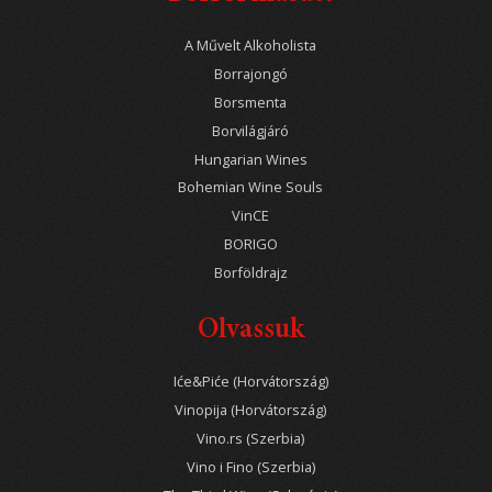
A Művelt Alkoholista
Borrajongó
Borsmenta
Borvilágjáró
Hungarian Wines
Bohemian Wine Souls
VinCE
BORIGO
Borföldrajz
Olvassuk
Iće&Piće (Horvátország)
Vinopija (Horvátország)
Vino.rs (Szerbia)
Vino i Fino (Szerbia)