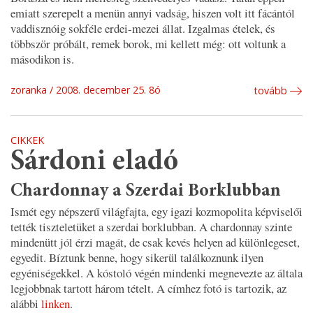
emiatt szerepelt a menün annyi vadság, hiszen volt itt fácántól
vaddisznóig sokféle erdei-mezei állat. Izgalmas ételek, és
többször próbált, remek borok, mi kellett még: ott voltunk a
másodikon is.
zoranka
2008. december 25. 8ó
tovább
CIKKEK
Sárdoni eladó
Chardonnay a Szerdai Borklubban
Ismét egy népszerű világfajta, egy igazi kozmopolita képviselői
tették tiszteletüket a szerdai borklubban. A chardonnay szinte
mindenütt jól érzi magát, de csak kevés helyen ad különlegeset,
egyedit. Bíztunk benne, hogy sikerül találkoznunk ilyen
egyéniségekkel. A kóstoló végén mindenki megnevezte az általa
legjobbnak tartott három tételt. A címhez fotó is tartozik, az
alábbi
linken
.