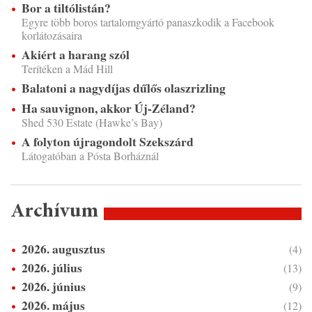
Bor a tiltólistán?
Egyre több boros tartalomgyártó panaszkodik a Facebook
korlátozásaira
Akiért a harang szól
Terítéken a Mád Hill
Balatoni a nagydíjas dűlős olaszrizling
Ha sauvignon, akkor Új-Zéland?
Shed 530 Estate (Hawke’s Bay)
A folyton újragondolt Szekszárd
Látogatóban a Pósta Borháznál
Archívum
2026. augusztus
(4)
2026. július
(13)
2026. június
(9)
2026. május
(12)