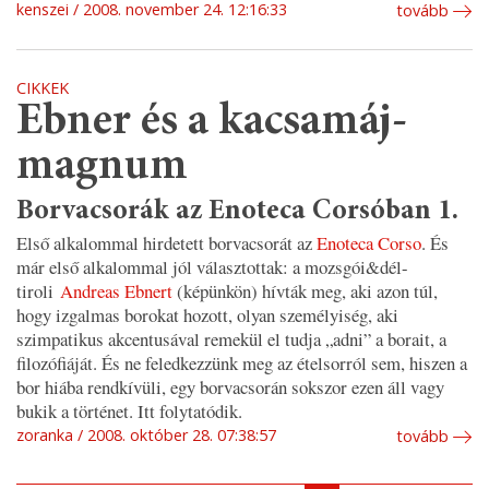
kenszei
2008. november 24. 12:16:33
tovább
CIKKEK
Ebner és a kacsamáj-
magnum
Borvacsorák az Enoteca Corsóban 1.
Első alkalommal hirdetett borvacsorát az
Enoteca Corso
. És
már első alkalommal jól választottak: a mozsgói&dél-
tiroli
Andreas Ebnert
(képünkön) hívták meg, aki azon túl,
hogy izgalmas borokat hozott, olyan személyiség, aki
szimpatikus akcentusával remekül el tudja „adni” a borait, a
filozófiáját. És ne feledkezzünk meg az ételsorról sem, hiszen a
bor hiába rendkívüli, egy borvacsorán sokszor ezen áll vagy
bukik a történet. Itt folytatódik.
zoranka
2008. október 28. 07:38:57
tovább