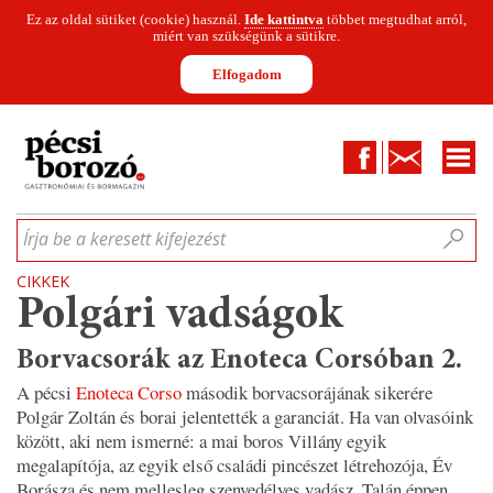
Ez az oldal sütiket (cookie) használ.
Ide kattintva
többet megtudhat arról,
miért van szükségünk a sütikre.
Elfogadom
Facebook
Kapcsolat
CIKKEK
HÍREK
INFOGRAFIKÁK
MUNKATÁRSAK
WINESOFA
LE
Írja be a keresett kifejezést
CIKKEK
Polgári vadságok
Borvacsorák az Enoteca Corsóban 2.
A pécsi
Enoteca Corso
második borvacsorájának sikerére
Polgár Zoltán és borai jelentették a garanciát. Ha van olvasóink
között, aki nem ismerné: a mai boros Villány egyik
megalapítója, az egyik első családi pincészet létrehozója, Év
Borásza és nem mellesleg szenvedélyes vadász. Talán éppen