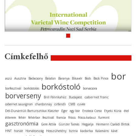
Címkefelhő
bor
aszú
Ausztria
Badacsony
Balaton
Baranya
Bikavér
Bock
Bock Pince
borkóstoló
borfesztivál
borkóstolás
borvacsora
borverseny
cabernet franc
Brill Pálinkaház
Budapest
cabernet sauvignon
chardonnay
cirfandli
CMB
cuvée
Dél-Dunántúli Borturisztikai Klaszter
Eger
egy bor
Enoteca Corso
Etyeki Kúria
étel
étterem
fehér
fehérbor
fesztivál
francia
fröccs
fröccs-kalauz
furmint
gasztronómia
Gere Attila
Günzer Tamás
Hegyalja
Heimann Családi Birtok
kadarka
HNT
horvát
Horvátország
Hosszúhetény
Isztria
Kalamáris
kávé