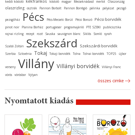
kékfrankos
keddi kóstoló
kóstoló
magyar
Mecseknádasd
merlot
Olaszország
olaszrizling
osztrák
Pannon Borbolt
Pannon Borrégió
pálinka
pályázat
pezsgő
Pécs
Pécsi borvidék
pezsgőház
Pécs-Mecseki Borút
Pécsi Borozó
pinot noir
Planina Borház
portugieser
programajánló
PTE SZBKI
publicisztika
rajnai rizling
recept
rozé
Sauska
sauvignon blanc
Siklós
Somló
syrah
Szekszárd
Szekszárdi borvidék
Szabó Zoltán
Tokaj
Szerbia
Szlovénia
Tokaji borvidék
Tolna
Tolnai borvidék
TOP25
újbor
Villány
Villányi borvidék
verseny
Villányi Franc
vörös
vörösbor
Vylyan
összes cimke
Nyomtatott kiadás