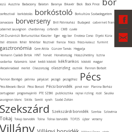
bor
aszú
Ausztria
Badacsony
Balaton
Baranya
Bikavér
Bock
Bock Pince
borkóstoló
borfesztivál
borkóstolás
Borkultúra Szabadegyetem
F
borverseny
cabernet franc
borvacsora
Brill Pálinkaház
Budapest
cabernet sauvignon
chardonnay
cirfandli
CMB
cuvée
Ka
Dél-Dunántúli Borturisztikai Klaszter
Eger
egy bor
Enoteca Corso
Etyeki Kúria
étel
étterem
fehér
fehérbor
fesztivál
francia
fröccs
fröccs-kalauz
furmint
gasztronómia
Gere Attila
Günzer Tamás
Hegyalja
Heimann Családi Birtok
HNT
horvát
Horvátország
Hosszúhetény
Isztria
kékfrankos
kadarka
Kalamáris
kávé
keddi kóstoló
kóstoló
magyar
olaszrizling
Mecseknádasd
merlot
Olaszország
osztrák
Pannon Borbolt
Pécs
Pannon Borrégió
pálinka
pályázat
pezsgő
pezsgőház
Pécsi borvidék
Pécs-Mecseki Borút
Pécsi Borozó
pinot noir
Planina Borház
portugieser
programajánló
PTE SZBKI
publicisztika
rajnai rizling
rozé
Sauska
sauvignon blanc
Siklós
Somló
syrah
Szabó Zoltán
Szekszárd
Szekszárdi borvidék
Szerbia
Szlovénia
Tokaj
Tokaji borvidék
Tolna
Tolnai borvidék
TOP25
újbor
verseny
Villány
Villányi borvidék