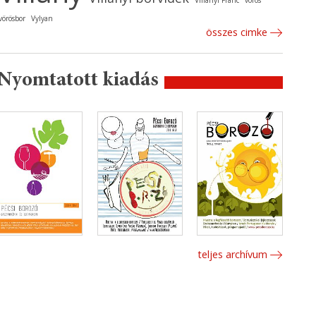
Villányi Franc
vörös
vörösbor
Vylyan
összes cimke
Nyomtatott kiadás
teljes archívum