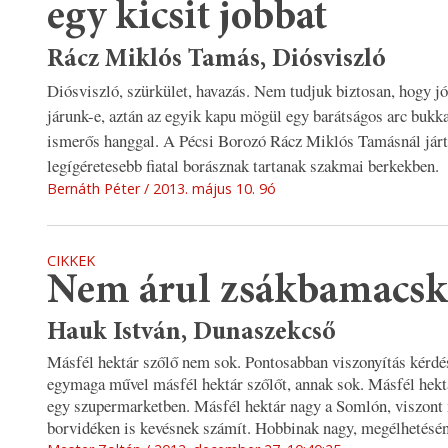
egy kicsit jobbat
Rácz Miklós Tamás, Diósviszló
Diósviszló, szürkület, havazás. Nem tudjuk biztosan, hogy jó
járunk-e, aztán az egyik kapu mögül egy barátságos arc bukka
ismerős hanggal. A Pécsi Borozó Rácz Miklós Tamásnál járt,
legígéretesebb fiatal borásznak tartanak szakmai berkekben.
Bernáth Péter
2013. május 10. 9ó
CIKKEK
Nem árul zsákbamacsk
Hauk István, Dunaszekcső
Másfél hektár szőlő nem sok. Pontosabban viszonyítás kérdé
egymaga művel másfél hektár szőlőt, annak sok. Másfél hektá
egy szupermarketben. Másfél hektár nagy a Somlón, viszont
borvidéken is kevésnek számít. Hobbinak nagy, megélhetésén