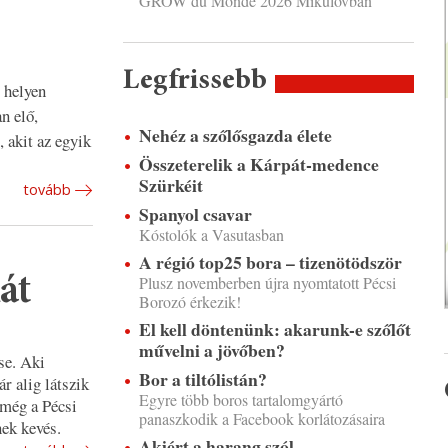
GROW du Monde 2026 Mikulovban
Legfrissebb
 helyen
n elő,
Nehéz a szőlősgazda élete
 akit az egyik
Összeterelik a Kárpát-medence
Szürkéit
tovább
Spanyol csavar
Kóstolók a Vasutasban
A régió top25 bora – tizenötödször
át
Plusz novemberben újra nyomtatott Pécsi
Borozó érkezik!
El kell döntenünk: akarunk-e szőlőt
művelni a jövőben?
se. Aki
Bor a tiltólistán?
r alig látszik
Egyre több boros tartalomgyártó
 még a Pécsi
panaszkodik a Facebook korlátozásaira
ek kevés.
Akiért a harang szól