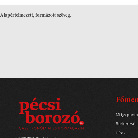
Alapértelmezett, formázott szöveg.
Főme
Mi így pont
Borkereső
Hírek