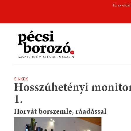
Ez az oldal
CIKKEK
Hosszúhetényi monito
1.
Horvát borszemle, ráadással