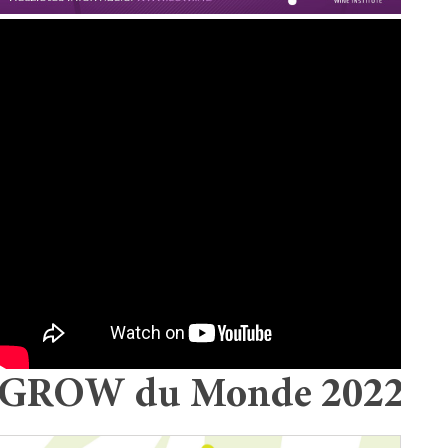
GROW du Monde 2022