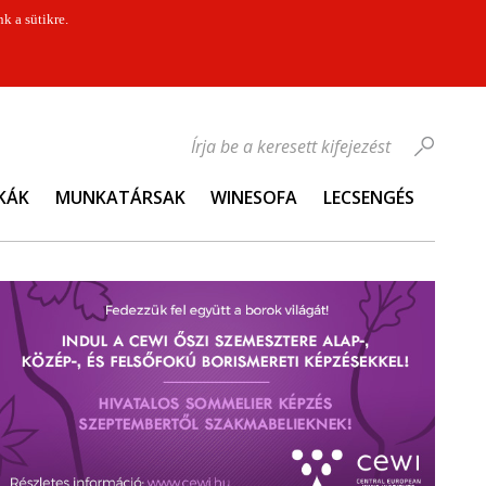
k a sütikre.
Írja be a keresett kifejezést
KÁK
MUNKATÁRSAK
WINESOFA
LECSENGÉS