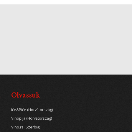
t
Olvassuk
Iće&Piće (Horvátország)
Vinopija (Horvátország)
Vino.rs (Szerbia)