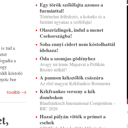
Egy török szőlőfajta azonos a
furminttal!
Történelmi felfedezés, a kolorko és a
furmint ugyanaz a szőlőfajta!
Olaszrizlingek, indul a menet
Csehországba!
Soha ennyi cidert nem kóstolhattál
is tud a
idehaza!
etet
Óda a szomjas gödényhez
fogadta a
Avagy mi lenne Majsával a Pellikán
hogy
Bisztró nélkül?
eddi kóstoló
A pannon kékszőlők császára
nyolc bor
Az első magyar Kékfrankos Bormustra
Kékfrankos verseny a kék
tovább
dombokon
Blaufränkisch International Competition –
BIC 2026
Hazai pályán vitték a prímet a
t,
csehek