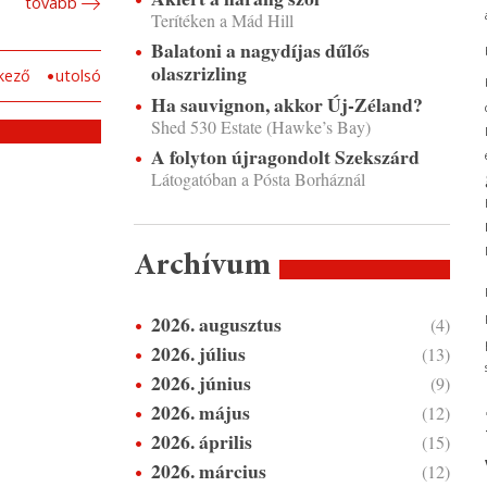
tovább
Terítéken a Mád Hill
Balatoni a nagydíjas dűlős
olaszrizling
kező
utolsó
Ha sauvignon, akkor Új-Zéland?
Shed 530 Estate (Hawke’s Bay)
A folyton újragondolt Szekszárd
Látogatóban a Pósta Borháznál
Archívum
2026. augusztus
(4)
2026. július
(13)
2026. június
(9)
2026. május
(12)
2026. április
(15)
2026. március
(12)