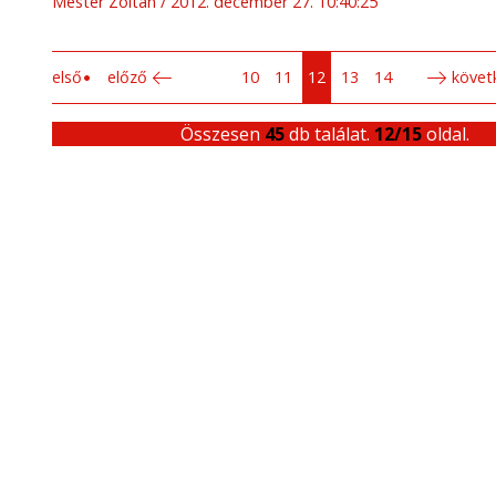
Mester Zoltán
2012. december 27. 10:40:25
első
előző
10
11
12
13
14
követ
Összesen
45
db találat.
12/15
oldal.