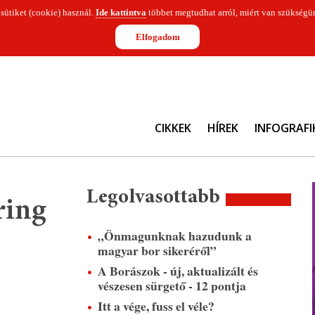
 sütiket (cookie) használ.
Ide kattintva
többet megtudhat arról, miért van szükségün
Elfogadom
CIKKEK
HÍREK
INFOGRAFI
Legolvasottabb
ring
„Önmagunknak hazudunk a
magyar bor sikeréről”
A Borászok - új, aktualizált és
vészesen sürgető - 12 pontja
Itt a vége, fuss el véle?