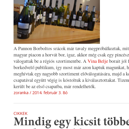
A Pannon Borboltos srácok már tavaly megpróbálkoztak, mit 
magyar piacon a horvát bor, igaz, akkor még csak egy pincész
válogattak be a régiós szortimentbe. A
Vina Belje
borait jól 
borkedvelő publikum, így most már azon kaptuk magunkat, 
meghívtak egy nagyobb szortiment előválogatására, majd a k
csapatával együtt végig is kóstoltuk a kiválasztottakat. Tizen
került be az első csapatba, már rendelhetők.
zoranka
2014. február 3. 8ó
CIKKEK
Mindig egy kicsit többe