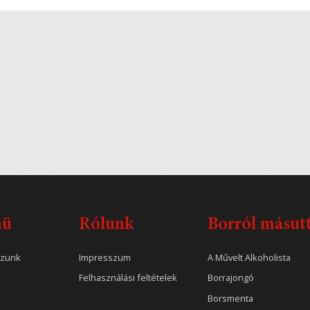
nü
Rólunk
Borról másut
ozunk
Impresszum
A Művelt Alkoholista
Felhasználási feltételek
Borrajongó
Borsmenta